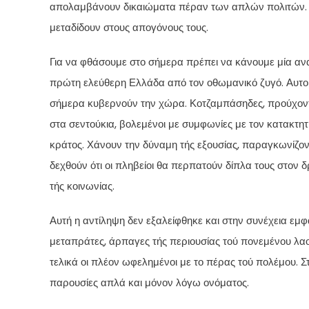
απολαμβάνουν δικαιώματα πέραν των απλών πολιτών. Γι
μεταδίδουν στους απογόνους τους.
Για να φθάσουμε στο σήμερα πρέπει να κάνουμε μία ανα
πρώτη ελεύθερη Ελλάδα από τον οθωμανικό ζυγό. Αυτοί
σήμερα κυβερνούν την χώρα. Κοτζαμπάσηδες, προύχοντε
στα σεντούκια, βολεμένοι με συμφωνίες με τον κατακτητ
κράτος. Χάνουν την δύναμη τής εξουσίας, παραγκωνίζον
δεχθούν ότι οι πληβείοι θα περπατούν δίπλα τους στο
τής κοινωνίας.
Αυτή η αντίληψη δεν εξαλείφθηκε και στην συνέχεια εμφα
μεταπράτες, άρπαγες τής περιουσίας τού πονεμένου λαού
τελικά οι πλέον ωφελημένοι με το πέρας τού πολέμου. Στ
παρουσίες απλά και μόνον λόγω ονόματος.