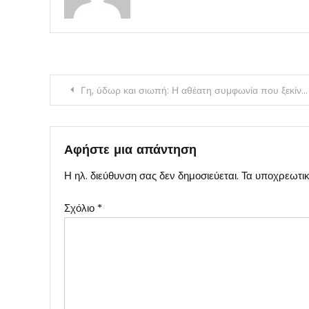
Πλοήγηση
Γη, ύδωρ και σιωπή: Η αθέατη συμφωνία που ξεκίνησε την απογύμνωση του ελληνικού πλούτου
άρθρων
Αφήστε μια απάντηση
Η ηλ. διεύθυνση σας δεν δημοσιεύεται.
Τα υποχρεωτικ
Σχόλιο
*