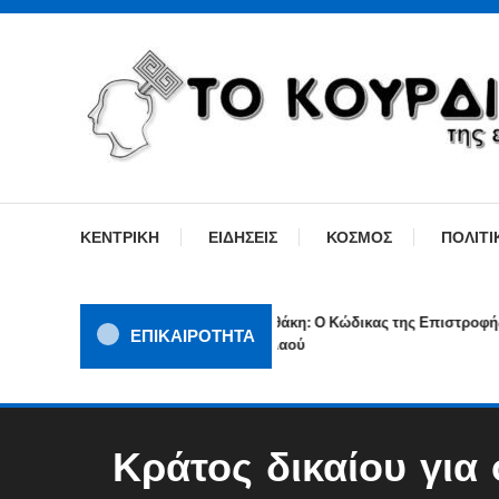
Skip
To
Content
ΓΙΑΤΙ Η ΕΙΔΗΣΗ ΔΕΝ ΚΟΥΡΔΙΖΕΤΑΙ
TOKOURDISTIRI.GR
ΚΕΝΤΡΙΚΗ
ΕΙΔΗΣΕΙΣ
ΚΟΣΜΟΣ
ΠΟΛΙΤΙ
Ιθάκη: Ο Κώδικας της Επιστροφής ενό
ΕΠΙΚΑΙΡΟΤΗΤΑ
Λαού
Κράτος δικαίου για