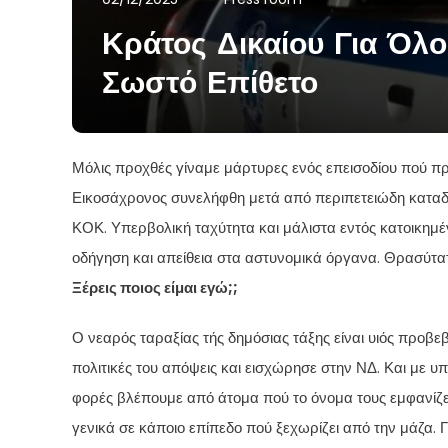
Κράτος Δικαίου Για Όλ
Σωστό Επίθετο
Μόλις προχθές γίναμε μάρτυρες ενός επεισοδίου πού π
Εικοσάχρονος συνελήφθη μετά από περιπετειώδη καταδί
ΚΟΚ. Υπερβολική ταχύτητα και μάλιστα εντός κατοικημέ
οδήγηση και απείθεια στα αστυνομικά όργανα. Θρασύτα
Ξέρεις ποιος είμαι εγώ;;
Ο νεαρός ταραξίας τής δημόσιας τάξης είναι υιός πρ
πολιτικές του απόψεις και εισχώρησε στην ΝΔ. Και με 
φορές βλέπουμε από άτομα πού το όνομα τους εμφανίζεται
γενικά σε κάποιο επίπεδο πού ξεχωρίζει από την μάζα. 