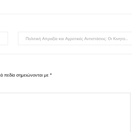
Πολιτική Απραξία και Αγροτικές Αντιστάσεις: Οι Κινητοποιήσεις που Παραλύουν τη Χώρα
ά πεδία σημειώνονται με
*