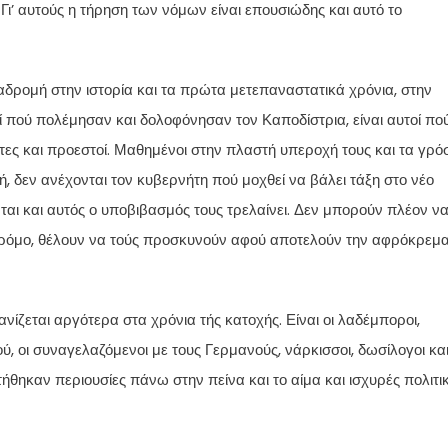
’ αυτούς η τήρηση των νόμων είναι επουσιώδης και αυτό το
δρομή στην ιστορία και τα πρώτα μετεπαναστατικά χρόνια, στην
 πού πολέμησαν και δολοφόνησαν τον Καποδίστρια, είναι αυτοί πο
ς και προεστοί. Μαθημένοι στην πλαστή υπεροχή τους και τα γρό
ή, δεν ανέχονται τον κυβερνήτη πού μοχθεί να βάλει τάξη στο νέο
ται και αυτός ο υποβιβασμός τους τρελαίνει. Δεν μπορούν πλέον ν
ν δρόμο, θέλουν να τούς προσκυνούν αφού αποτελούν την αφρόκρεμ
νίζεται αργότερα στα χρόνια τής κατοχής. Είναι οι λαδέμποροι,
, οι συναγελαζόμενοι με τους Γερμανούς, νάρκισσοι, δωσίλογοι κα
ήθηκαν περιουσίες πάνω στην πείνα και το αίμα και ισχυρές πολιτι