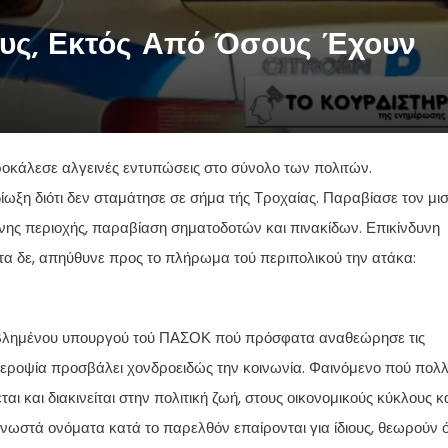
ους, Εκτός Από Όσους Έχουν
ροκάλεσε αλγεινές εντυπώσεις στο σύνολο των πολιτών.
ωξη διότι δεν σταμάτησε σε σήμα τής Τροχαίας. Παραβίασε τον μι
νης περιοχής, παραβίαση σηματοδοτών και πινακίδων. Επικίνδυνη
τα δε, απηύθυνε προς το πλήρωμα τού περιπολικού την ατάκα:
οβεβλημένου υπουργού τού ΠΑΣΟΚ πού πρόσφατα αναθεώρησε τις
υπεροψία προσβάλει χονδροειδώς την κοινωνία. Φαινόμενο πού πολ
 και διακινείται στην πολιτική ζωή, στους οικονομικούς κύκλους κ
Γνωστά ονόματα κατά το παρελθόν επαίρονται για ίδιους, θεωρούν ό