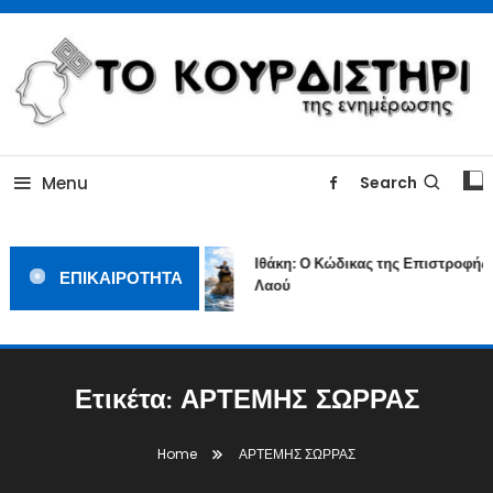
Skip
To
Content
ΓΙΑΤΙ Η ΕΙΔΗΣΗ ΔΕΝ ΚΟΥΡΔΙΖΕΤΑΙ
TOKOURDISTIRI.GR
Menu
Search
Ιθάκη: Ο Κώδικας της Επιστροφής ε
ΕΠΙΚΑΙΡΟΤΗΤΑ
Λαού
Ετικέτα:
ΑΡΤΕΜΗΣ ΣΩΡΡΑΣ
Home
ΑΡΤΕΜΗΣ ΣΩΡΡΑΣ