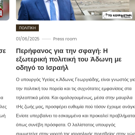
ΠΟΛΙΤΙΚΗ
01/06/2025
Press room
σε
Περήφανος για την σφαγή: Η
εξωτερική πολιτική του Άδωνη με
οδηγό το Ισραήλ
Ο υπουργός Υγείας κ.Άδωνις Γεωργιάδης, είναι γνωστός γι
την πολιτική του πορεία και τις συχνότατες εμφανίσεις στα
μα
τηλεοπτικά μέσα. Και ομολογουμένως, μέσα στην μαυρίλα
λλες
τΗς ζωής μας, προσφέρει ευθυμία πού τόσον έχουμε ανάγκ
ζωή
Ενίοτε υπερβαίνει το εσκαμμένα και προκαλεί προβλήματα
όπως συνέβη πρόσφατα. Ο λαλίστατος υπουργός
συμμετείχε στην γιορτή της ισραηλινής πρεσβείας στην χώ