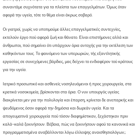
συναντάμε συχνότατα για τα πλείστα των επαγγελμάτων. Όμως όταν
αφορά την υγεία, τότε το θέμα είναι άκρως σοβαρό.
Οι γιατροί, χωρίς να υποτιμούμε άλλες επαγγελματικές συντεχνίες,
εκτελούν έργο πού αφορά ζωή και θάνατο. Είναι επιστήμονες αλλά και
άνθρωποι, πού σημαίνει ότι υπάρχουν όρια αντοχής για την εκτέλεση των
καθηκόντων τους. Το φαινόμενο των υπερωριών, τής εξαντλητικής
εργασίας σε συνεχόμενες βάρδιες, μας δείχνει το ενδιαφέρον τού κράτους
για την υγεία.
Ιατρικό προσωπικό και ασθενείς νοσηλευόμενοι ή προς χειρουργεία, στα
κρατικά νοσοκομεία, βρίσκονται στα όρια. Ο νυν υπουργός υγείας
διακρίνεται μεν για την πολυλογία και έπαρση, κρίνεται δε ανεπαρκής και
ψευδόμενος όσον αφορά την δημόσια και δωρεάν υγεία. Και τα
απογευματινά χειρουργεία πού τόσον διαφημίστικαν, ξεχάστηκαν πριν
καλά-καλά ξεκινήσουν. Βέβαια, πώς να ξεκινήσουν αφού τα κανονικά και
προγραμματισμένα αναβάλλονται λόγω έλλειψης αναισθησιολόγων;;