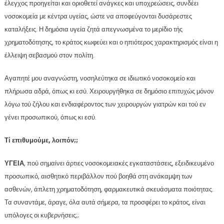
έλεγχος προηγείται και οριοθετεί ανάγκες και υποχρεώσεις, συνδέει
νοσοκομεία με κέντρα υγείας, ώστε να αποφεύγονται δυσάρεστες
καταλήξεις. Η δημόσια υγεία ζητά απεγνωσμένα το μερίδιο τής
χρηματοδότησης, το κράτος κωφεύει και ο ηπιότερος χαρακτηρισμός είναι η
έλλειψη σεβασμού στον πολίτη.
Αγαπητέ μου αναγνώστη, νοσηλεύτηκα σε ιδιωτικό νοσοκομείο και
πλήρωσα αδρά, όπως κι εσύ. Χειρουργήθηκα σε δημόσιο επιτυχώς μόνον
λόγω τού ζήλου και ενδιαφέροντος των χειρουργών γιατρών και τού εν
γένει προσωπικού, όπως κι εσύ.
Τί επιθυμούμε, λοιπόν;;
ΥΓΕΙΑ
, πού σημαίνει άρτιες νοσοκομειακές εγκαταστάσεις, εξειδικευμένο
προσωπικό, αισθητικό περιβάλλον πού βοηθά στη ανάκαμψη των
ασθενών, άπλετη χρηματοδότηση, φαρμακευτικά σκευάσματα ποιότητας.
Τα συναντάμε, άραγε, όλα αυτά σήμερα, τα προσφέρει το κράτος, είναι
υπόλογες οι κυβερνήσεις;;