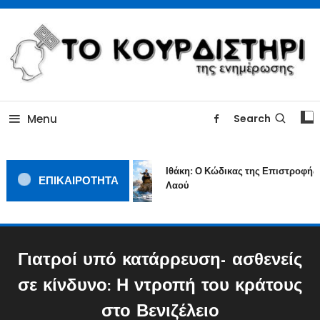
Skip
To
Content
ΓΙΑΤΙ Η ΕΙΔΗΣΗ ΔΕΝ ΚΟΥΡΔΙΖΕΤΑΙ
TOKOURDISTIRI.GR
Menu
Search
Ιθάκη: Ο Κώδικας της Επιστροφής ε
ΕΠΙΚΑΙΡΟΤΗΤΑ
Λαού
Γιατροί υπό κατάρρευση- ασθενείς
σε κίνδυνο: Η ντροπή του κράτους
στο Βενιζέλειο