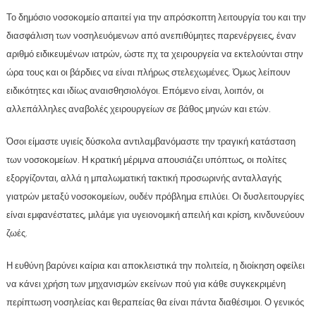
Το δημόσιο νοσοκομείο απαιτεί για την απρόσκοπτη λειτουργία του και την
διασφάλιση των νοσηλευόμενων από ανεπιθύμητες παρενέργειες, έναν
αριθμό ειδικευμένων ιατρών, ώστε πχ τα χειρουργεία να εκτελούνται στην
ώρα τους και οι βάρδιες να είναι πλήρως στελεχωμένες. Όμως λείπουν
ειδικότητες και ιδίως αναισθησιολόγοι. Επόμενο είναι, λοιπόν, οι
αλλεπάλληλες αναβολές χειρουργείων σε βάθος μηνών και ετών.
Όσοι είμαστε υγιείς δύσκολα αντιλαμβανόμαστε την τραγική κατάσταση
των νοσοκομείων. Η κρατική μέριμνα απουσιάζει υπόπτως, οι πολίτες
εξοργίζονται, αλλά η μπαλωματική τακτική προσωρινής ανταλλαγής
γιατρών μεταξύ νοσοκομείων, ουδέν πρόβλημα επιλύει. Οι δυσλειτουργίες
είναι εμφανέστατες, μιλάμε για υγειονομική απειλή και κρίση, κινδυνεύουν
ζωές.
Η ευθύνη βαρύνει καίρια και αποκλειστικά την πολιτεία, η διοίκηση οφείλει
να κάνει χρήση των μηχανισμών εκείνων πού για κάθε συγκεκριμένη
περίπτωση νοσηλείας και θεραπείας θα είναι πάντα διαθέσιμοι. Ο γενικός