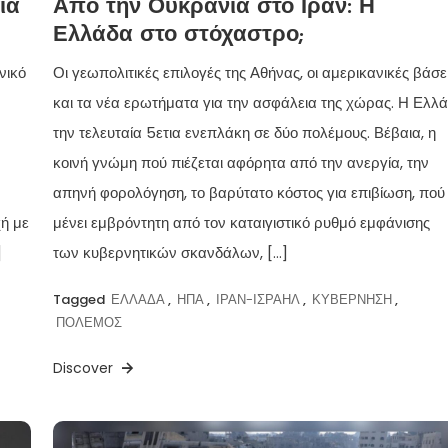
ια
Από την Ουκρανία στο Ιράν: Η
Ελλάδα στο στόχαστρο;
νικό
Οι γεωπολιτικές επιλογές της Αθήνας, οι αμερικανικές βάσε
και τα νέα ερωτήματα για την ασφάλεια της χώρας. Η Ελλ
την τελευταία 5ετια ενεπλάκη σε δύο πολέμους. Βέβαια, η
κοινή γνώμη πού πιέζεται αφόρητα από την ανεργία, την
απηνή φορολόγηση, το βαρύτατο κόστος για επιβίωση, πού
ή με
μένει εμβρόντητη από τον καταιγιστικό ρυθμό εμφάνισης
]
των κυβερνητικών σκανδάλων, […]
Tagged
ΕΛΛΑΔΑ
,
ΗΠΑ
,
ΙΡΑΝ-ΙΣΡΑΗΛ
,
ΚΥΒΕΡΝΗΣΗ
,
ΠΟΛΕΜΟΣ
Discover