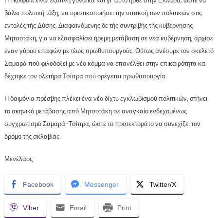
Η Γκίλφοϊλ είναι έξυπνη γυναίκα και γι’ αυτό ήρθε στην Ελλάδα, ώστε να
βάλει πολιτική τάξη, να οριστικοποιήσει την υπακοή των πολιτικών στις
εντολές τής Δύσης. Διαφαινόμενης δε τής συντριβής τής κυβέρνησης
Μητσοτάκη, για να εξασφαλίσει ήρεμη μετάβαση σε νέα κυβέρνηση, άρχισε
έναν γύρου επαφών με τέως πρωθυπουργούς. Ούτως ανέσυρε τον σκελετό
Σαμαρά πού φιλοδοξεί με νέο κόμμα να επανέλθει στην επικαιρότητα και
δέχτηκε τον ολετήρα Τσίπρα πού ορέγεται πρωθυπουργία.
Η δαιμόνια πρέσβης πλέκει ένα νέο δίχτυ εγκλωβισμού πολιτικών, στήνει
το σκηνικό μετάβασης από Μητσοτάκη σε αναγκαίο ενδεχομένως
συγχρωτισμό Σαμαρά-Τσίπρα, ώστε το προτεκτοράτο να συνεχίζει τον
δρόμο τής σκλαβιάς.
Μενέλαος
Facebook
Messenger
Twitter/X
Viber
Email
Print