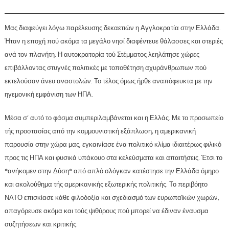
Μας διαφεύγει λόγω παρέλευσης δεκαετιών η Αγγλοκρατία στην Ελλάδα.
Ήταν η εποχή πού ακόμα τα μεγάλο νησί διαφέντευε θάλασσες και στεριές
ανά τον πλανήτη. Η αυτοκρατορία τού Στέμματος λεηλάτησε χώρες
επιβάλλοντας στυγνές πολιτικές με τοποθέτηση αχυράνθρωπων πού
εκτελούσαν άνευ αναστολών. Το τέλος όμως ήρθε αναπόφευκτα με την
ηγεμονική εμφάνιση των ΗΠΑ.
Μέσα σ’ αυτό το φάσμα συμπεριλαμβάνεται και η Ελλάς. Με το προσωπείο
τής προστασίας από την κομμουνιστική εξάπλωση, η αμερικανική
παρουσία στην χώρα μας, εγκαινίασε ένα πολιτικό κλίμα ιδιαιτέρως φιλικό
προς τις ΗΠΑ και φυσικά υπάκουο στα κελεύσματα και απαιτήσεις. Έτσι το
*ανήκομεν στην Δύση* από απλό σλόγκαν κατέστησε την Ελλάδα όμηρο
και ακολούθημα τής αμερικανικής εξωτερικής πολιτικής. Το περιβόητο
ΝΑΤΟ επισκίασε κάθε φιλοδοξία και σχεδιασμό των ευρωπαϊκών χωρών,
απαγόρευσε ακόμα και τούς ψιθύρους πού μπορεί να έδιναν έναυσμα
συζητήσεων και κριτικής.