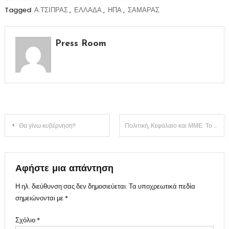
Tagged
Α.ΤΣΙΠΡΑΣ
,
ΕΛΛΑΔΑ
,
ΗΠΑ
,
ΣΑΜΑΡΑΣ
Press Room
Πλοήγηση
Θα γίνω κυβέρνηση!!
Πολιτική, Κεφάλαιο και ΜΜΕ: Το τρίγωνο της εξουσίας
άρθρων
Αφήστε μια απάντηση
Η ηλ. διεύθυνση σας δεν δημοσιεύεται.
Τα υποχρεωτικά πεδία
σημειώνονται με
*
Σχόλιο
*