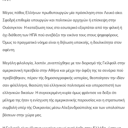
Μέγας πόθος Ελλήνων πρωθυπουργών μία πρόσκληση στον Λευκό οίκο.
Σφοδρή επιθυμία υπουργών και πολιτικών αρχηγών ή επίσκεψη στην
Ουάσιγκτον. Η καταξίωση τους στο εσωτερικό εξαρτάται από την φιλική ή
όχι διάθεση των ΗΠΑ πού ανεβάζει την εικόνα τους στους ψηφοφόρους.
Όμως το πραγματικό νόημα είναι η δήλωση υπακοής, η δουλικότητα στον
αφέντη.
Μεγάλη φιλολογία, λοιπόν ,αναπτύχθηκε με τον διορισμό τής Γκίλφοϊλ στην
αμερικανική πρεσβεία στην Αθήνα και μέχρι την άφιξη της τα σενάρια πού
προβλήθηκαν, πέραν τής δημοσιογραφικής υστερίας, θεοποίησαν την ιδίαν
σαν φιλέλληνα, θιασώτη τού ελληνικού πολιτισμού και υπερασπιστή των
ελληνικών δικαίων. Η συγκεκριμένη κυρία όμως φρόντισε να δείξει ότι
μέλημα της ήταν η ενίσχυση τής αμερικανικής παρουσίας και η στρατιωτική
συμβολή υπέρ τής Ουκρανίας μέσω Αλεξανδρούπολης και των υπολοίπων
βάσεων στην χώρα μας.