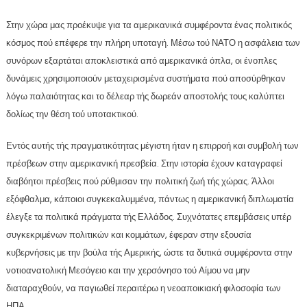
Στην χώρα μας προέκυψε για τα αμερικανικά συμφέροντα ένας πολιτικός
κόσμος πού επέφερε την πλήρη υποταγή. Μέσω τού ΝΑΤΟ η ασφάλεια των
συνόρων εξαρτάται αποκλειστικά από αμερικανικά όπλα, οι ένοπλες
δυνάμεις χρησιμοποιούν μεταχειρισμένα συστήματα πού αποσύρθηκαν
λόγω παλαιότητας και το δέλεαρ τής δωρεάν αποστολής τους καλύπτει
δολίως την θέση τού υποτακτικού.
Εντός αυτής τής πραγματικότητας μέγιστη ήταν η επιρροή και συμβολή των
πρέσβεων στην αμερικανική πρεσβεία. Στην ιστορία έχουν καταγραφεί
διαβόητοι πρέσβεις πού ρύθμισαν την πολιτική ζωή τής χώρας. Άλλοι
εξόφθαλμα, κάποιοι συγκεκαλυμμένα, πάντως η αμερικανική διπλωματία
έλεγξε τα πολιτικά πράγματα τής Ελλάδος. Συχνότατες επεμβάσεις υπέρ
συγκεκριμένων πολιτικών και κομμάτων, έφεραν στην εξουσία
κυβερνήσεις με την βούλα τής Αμερικής, ώστε τα δυτικά συμφέροντα στην
νοτιοανατολική Μεσόγειο και την χερσόνησο τού Αίμου να μην
διαταραχθούν, να παγιωθεί περαιτέρω η νεοαποικιακή φιλοσοφία των
ΗΠΑ.