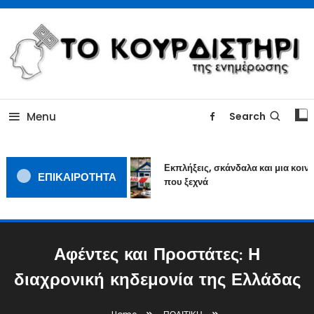
Skip
To
Content
ΓΙΑΤΙ Η ΕΙΔΗΣΗ ΔΕΝ ΚΟΥΡΔΙΖΕΤΑΙ
TOKOURDISTIRI.GR
Menu
Search
Εκπλήξεις, σκάνδαλα και μια κοινω
ΕΠΙΚΑΙΡΟΤΗΤΑ
που ξεχνά
Αφέντες και Προστάτες: Η
διαχρονική κηδεμονία της Ελλάδας