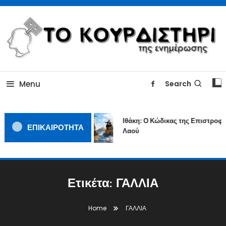
Skip
To
Content
ΓΙΑΤΙ Η ΕΙΔΗΣΗ ΔΕΝ ΚΟΥΡΔΙΖΕΤΑΙ
TOKOURDISTIRI.GR
Menu
Search
Ιθάκη: Ο Κώδικας της Επιστροφή
ΕΠΙΚΑΙΡΟΤΗΤΑ
Λαού
Ετικέτα:
ΓΑΛΛΙΑ
Home
ΓΑΛΛΙΑ