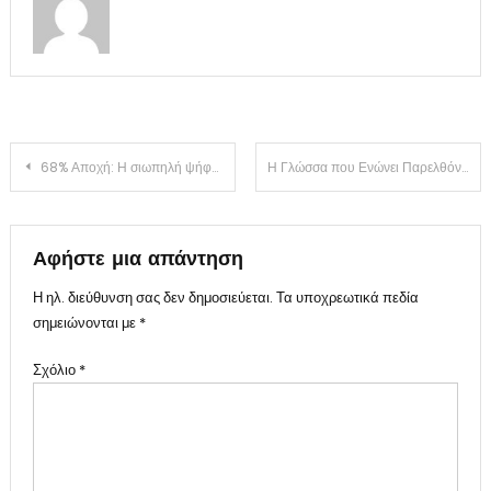
Πλοήγηση
68% Αποχή: Η σιωπηλή ψήφος που αλλάζει τα πάντα
Η Γλώσσα που Ενώνει Παρελθόν και Μέλλον
άρθρων
Αφήστε μια απάντηση
Η ηλ. διεύθυνση σας δεν δημοσιεύεται.
Τα υποχρεωτικά πεδία
σημειώνονται με
*
Σχόλιο
*