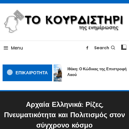
Skip
To
Content
ΓΙΑΤΙ Η ΕΙΔΗΣΗ ΔΕΝ ΚΟΥΡΔΙΖΕΤΑΙ
TOKOURDISTIRI.GR
Menu
Search
Ιθάκη: Ο Κώδικας της Επιστροφής 
ΕΠΙΚΑΙΡΟΤΗΤΑ
Λαού
Αρχαία Ελληνικά: Ρίζες,
Πνευματικότητα και Πολιτισμός στον
σύγχρονο κόσμο