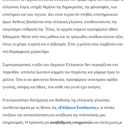
ελληνικός λόγος υπήρξε θεμέλιο της δημοκρατίας, της φιλοσοφίας, των
επιστημών και των τεχνών. Δεν είναι τυχαίο ότι πλήθος επιστημονικών
όρων διεθνώς βασίζονται στην ελληνική γλώσσα, αποδεικνύοντας την
παγκόσμια επίδρασή της. Τέλος, τα αρχαία κείμενα προσφέρουν ηθικά
διδάγματα. Μέσα από τους μύθους και τις τραγωδίες αναδεικνύονται αξίες
όπως το μέτρο, η αρετή και ο σεβασμός. Έτσι, η μελέτη τους συμβάλλει και
στη διαμόρφωση χαρακτήρα.
Συμπερασματικά, η αξία των Αρχαίων Ελληνικών δεν περιορίζεται στο
παρελθόν· αποτελεί ζωντανό κομμάτι του παρόντος και γέφυρα προς το
μέλλον. Όσο κι αν φαίνονται δύσκολα, προσφέρουν ανεκτίμητα εφόδια
γνώσης, σκέψης και ήθους, που κάθε νέα γενιά έχει ανάγκη.
Η αναγκαιότητα διατήρησης και διάδοσης της ελληνικής γλώσσας
συνδέεται άμεσα με τις θέσεις της
«Ελλήνων Συνέλευσις»
,
οι οποίες
τονίζουν την αποκατάσταση και αναβίωση της πολιτιστικής μας
κληρονομιάς. Η πρόταση για
αναβάθμιση υπηρεσιών
και στελέχωση με