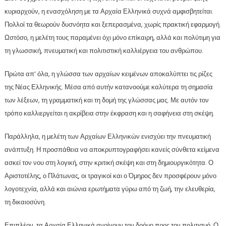
κυριαρχούν, η ενασχόληση με τα Αρχαία Ελληνικά συχνά αμφισβητείται.
Πολλοί τα θεωρούν δυσνόητα και ξεπερασμένα, χωρίς πρακτική εφαρμογή.
Ωστόσο, η μελέτη τους παραμένει όχι μόνο επίκαιρη, αλλά και πολύτιμη για
τη γλωσσική, πνευματική και πολιτιστική καλλιέργεια του ανθρώπου.
Πρώτα απ’ όλα, η γλώσσα των αρχαίων κειμένων αποκαλύπτει τις ρίζες
της Νέας Ελληνικής. Μέσα από αυτήν κατανοούμε καλύτερα τη σημασία
των λέξεων, τη γραμματική και τη δομή της γλώσσας μας. Με αυτόν τον
τρόπο καλλιεργείται η ακρίβεια στην έκφραση και η σαφήνεια στη σκέψη.
Παράλληλα, η μελέτη των Αρχαίων Ελληνικών ενισχύει την πνευματική
ανάπτυξη. Η προσπάθεια να αποκρυπτογραφήσει κανείς σύνθετα κείμενα
ασκεί τον νου στη λογική, στην κριτική σκέψη και στη δημιουργικότητα. Ο
Αριστοτέλης, ο Πλάτωνας, οι τραγικοί και ο Όμηρος δεν προσφέρουν μόνο
λογοτεχνία, αλλά και αιώνια ερωτήματα γύρω από τη ζωή, την ελευθερία,
τη δικαιοσύνη.
Επιπλέον, τα Αρχαία Ελληνικά ανοίγουν τον δρόμο προς τον πολιτισμό. Ο