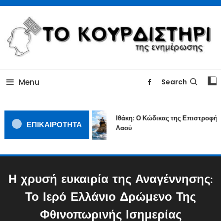
Skip
To
Content
ΓΙΑΤΙ Η ΕΙΔΗΣΗ ΔΕΝ ΚΟΥΡΔΙΖΕΤΑΙ
TOKOURDISTIRI.GR
Menu
Search
Ιθάκη: Ο Κώδικας της Επιστροφής 
ΕΠΙΚΑΙΡΟΤΗΤΑ
Λαού
Η χρυσή ευκαιρία της Αναγέννησης:
Το Ιερό Ελλάνιο Δρώμενο Της
Φθινοπωρινής Ισημερίας