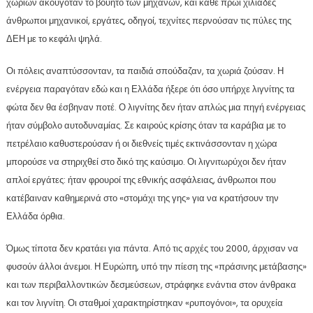
χωριών ακουγόταν το βουητό των μηχανών, και κάθε πρωί χιλιάδες
άνθρωποι μηχανικοί, εργάτες, οδηγοί, τεχνίτες περνούσαν τις πύλες της
ΔΕΗ με το κεφάλι ψηλά.
Οι πόλεις αναπτύσσονταν, τα παιδιά σπούδαζαν, τα χωριά ζούσαν. Η
ενέργεια παραγόταν εδώ και η Ελλάδα ήξερε ότι όσο υπήρχε λιγνίτης τα
φώτα δεν θα έσβηναν ποτέ. Ο λιγνίτης δεν ήταν απλώς μια πηγή ενέργειας
ήταν σύμβολο αυτοδυναμίας. Σε καιρούς κρίσης όταν τα καράβια με το
πετρέλαιο καθυστερούσαν ή οι διεθνείς τιμές εκτινάσσονταν η χώρα
μπορούσε να στηριχθεί στο δικό της καύσιμο. Οι λιγνιτωρύχοι δεν ήταν
απλοί εργάτες: ήταν φρουροί της εθνικής ασφάλειας, άνθρωποι που
κατέβαιναν καθημερινά στο «στομάχι της γης» για να κρατήσουν την
Ελλάδα όρθια.
Όμως τίποτα δεν κρατάει για πάντα. Από τις αρχές του 2000, άρχισαν να
φυσούν άλλοι άνεμοι. Η Ευρώπη, υπό την πίεση της «πράσινης μετάβασης»
και των περιβαλλοντικών δεσμεύσεων, στράφηκε ενάντια στον άνθρακα
και τον λιγνίτη. Οι σταθμοί χαρακτηρίστηκαν «ρυπογόνοι», τα ορυχεία