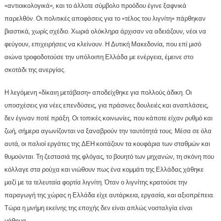
«αντιοικολογικά», και το άλλοτε σύμβολο προόδου έγινε ξαφνικά
παρελθόν. Οι πολιτικές αποφάσεις για το «τέλος του λιγνίτη» πάρθηκαν
βιαστικά, χωρίς σχέδιο. Χωριά ολόκληρα άρχισαν να αδειάζουν, νέοι να
φεύγουν, επιχειρήσεις να κλείνουν. Η Δυτική Μακεδονία, που επί μισό
αιώνα τροφοδοτούσε την υπόλοιπη Ελλάδα με ενέργεια, έμεινε στο
σκοτάδι της ανεργίας.
Η λεγόμενη «δίκαιη μετάβαση» αποδείχθηκε για πολλούς άδικη. Οι
υποσχέσεις για νέες επενδύσεις, για πράσινες δουλειές και αναπλάσεις,
δεν έγιναν ποτέ πράξη. Οι τοπικές κοινωνίες, που κάποτε είχαν ρυθμό και
ζωή, σήμερα αγωνίζονται να ξαναβρούν την ταυτότητά τους. Μέσα σε όλα
αυτά, οι παλιοί εργάτες της ΔΕΗ κοιτάζουν τα κουφάρια των σταθμών και
θυμούνται. Τη ζεστασιά της φλόγας, το βουητό των μηχανών, τη σκόνη που
κόλλαγε στα ρούχα και νιώθουν πως ένα κομμάτι της Ελλάδας χάθηκε
μαζί με τα τελευταία φορτία λιγνίτη. Όταν ο λιγνίτης κρατούσε την
παραγωγή της χώρας η Ελλάδα είχε αυτάρκεια, εργασία, και αξιοπρέπεια.
Τώρα η μνήμη εκείνης της εποχής δεν είναι απλώς νοσταλγία είναι
μάθημα.