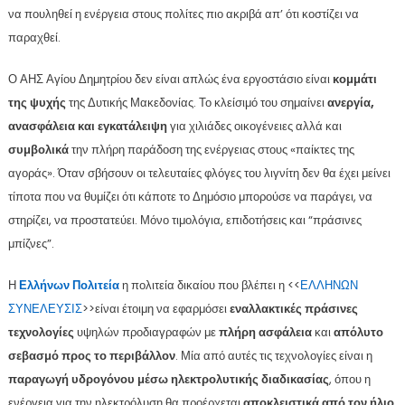
να πουληθεί η ενέργεια στους πολίτες πιο ακριβά απ’ ότι κοστίζει να
παραχθεί.
Ο ΑΗΣ Αγίου Δημητρίου δεν είναι απλώς ένα εργοστάσιο είναι
κομμάτι
της ψυχής
της Δυτικής Μακεδονίας. Το κλείσιμό του σημαίνει
ανεργία,
ανασφάλεια και εγκατάλειψη
για χιλιάδες οικογένειες αλλά και
συμβολικά
την πλήρη παράδοση της ενέργειας στους «παίκτες της
αγοράς». Όταν σβήσουν οι τελευταίες φλόγες του λιγνίτη δεν θα έχει μείνει
τίποτα που να θυμίζει ότι κάποτε το Δημόσιο μπορούσε να παράγει, να
στηρίζει, να προστατεύει. Μόνο τιμολόγια, επιδοτήσεις και “πράσινες
μπίζνες”.
Η
Ελλήνων Πολιτεία
η πολιτεία δικαίου που βλέπει η <<
ΕΛΛΗΝΩΝ
ΣΥΝΕΛΕΥΣΙΣ
>>είναι έτοιμη να εφαρμόσει
εναλλακτικές πράσινες
τεχνολογίες
υψηλών προδιαγραφών με
πλήρη ασφάλεια
και
απόλυτο
σεβασμό προς το περιβάλλον
. Μία από αυτές τις τεχνολογίες είναι η
παραγωγή υδρογόνου μέσω ηλεκτρολυτικής διαδικασίας
, όπου η
ενέργεια για την ηλεκτρόλυση θα προέρχεται
αποκλειστικά από τον ήλιο