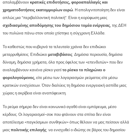
απολαμβάνουν
κρατικές επιδοτήσεις, φοροαπαλλαγές και
χρηματοδοτήσεις εκατομμυρίων ευρώ
. Η απολιγνιτοποίηση δεν είναι
απλώς μια “περιβαλλοντική πολιτική”. Είναι η κορύφωση μιας
σχεδιασμένης αποδόμησης του δημόσιου τομέα ενέργειας
, της ΔΕΗ
του πυλώνα πάνω στον οποίο χτίστηκε η σύγχρονη Ελλάδα.
Το καθεστώς που κυβερνά τα τελευταία χρόνια δεν επιδιώκει
μεταρρυθμίσεις. Επιδιώκει
μεταβιβάσεις
: Δημόσια περιουσία, δημόσια
δύναμη, δημόσια χρήματα, όλα προς όφελος των «επενδυτών» που δεν
αναλαμβάνουν κανένα ρίσκο γιατί
το ρίσκο το πληρώνει ο
φορολογούμενος
, είτε μέσω των λογαριασμών ρεύματος είτε μέσω
κρατικών ενισχύσεων. Όταν διαλύεις τη δημόσια ενεργειακή ασπίδα μιας
χώρας η ακρίβεια είναι αναπόφευκτη.
Το ρεύμα σήμερα δεν είναι κοινωνικό αγαθό είναι εμπόρευμα, μέσο
κέρδους. Οι λογαριασμοί-σοκ που φτάνουν στα σπίτια δεν είναι
αποτέλεσμα «παγκόσμιων συνθηκών» όπως θέλουν να μας πείσουν αλλά
μιας
πολιτικής επιλογής
: να ενισχυθεί ο ιδιώτης σε βάρος του δημοσίου