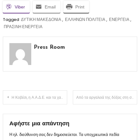
Viber
Email
Print
Tagged
ΔΥΤΙΚΗ ΜΑΚΕΔΟΝΙΑ
,
ΕΛΛΗΝΩΝ ΠΟΛΙΤΕΙΑ
,
ΕΝΕΡΓΕΙΑ
,
ΠΡΑΣΙΝΗ ΕΝΕΡΓΕΙΑ
Press Room
Πλοήγηση
Η Κοβέσι, η Α.Α.Δ.Ε. και τα χαμένα δισεκατομμύρια: Ποιος ελέγχει ποιον;
Από τα αργαλειά της δόξας στη σιωπή: Η ιστορία της Νάουσας
άρθρων
Αφήστε μια απάντηση
Η ηλ. διεύθυνση σας δεν δημοσιεύεται.
Τα υποχρεωτικά πεδία