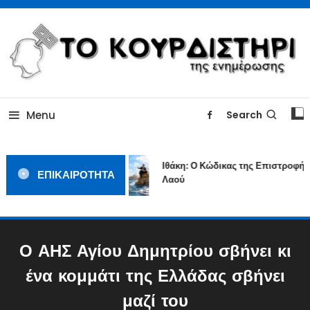
Skip
To
Content
ΓΙΑΤΙ Η ΕΙΔΗΣΗ ΔΕΝ ΚΟΥΡΔΙΖΕΤΑΙ
TOKOURDISTIRI.GR
Menu
Search
Ιθάκη: Ο Κώδικας της Επιστροφής 
ΕΠΙΚΑΙΡΟΤΗΤΑ
Λαού
Ο ΑΗΣ Αγίου Δημητρίου σβήνει κι
ένα κομμάτι της Ελλάδας σβήνει
μαζί του