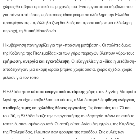
χώρας θα σβήσει οριστικά τις μηχανές του. Ένα εργοστάσιο σύμβολο που
για πάνω από τέσσερις δεκαετίες έδινε ρεύμα σε ολόκληρη την Ελλάδα
προσφέροντας παράλληλα ζωή δουλειές και προοπτική σε μια ολόκληρη
περιοχή, τη Δυτική Μακεδονία.
Η κυβέρνηση πανηγυρίζει για την «πράσινη μετάβαση». Οι πολίτες όμως
της Κοζάνης, της Πτολεμαΐδας και των γύρω περιοχών βλέπουν γύρω τους
ερήμωση, ανεργία και εγκατάλειψη
. Οι εξαγγελίες για «δίκαιη μετάβαση»
αποδείχθηκαν μια ακόμη ωραία βιτρίνα χωρίς ουσία, χωρίς σχέδιο, χωρίς
μέλλον για τον τόπο.
Η Ελλάδα ήταν κάποτε
ενεργειακά αυτάρκης
χάρη στον λιγνίτη. Μπορεί ο
λιγνίτης να είχε περιβαλλοντικό κόστος, αλλά διασφάλιζε
φθηνή ενέργεια
,
σταθερές τιμές
και
χιλιάδες θέσεις εργασίας
. Τις δεκαετίες του ’70 και
του ’80, η Ελλάδα έκτιζε την ενεργειακή της ανεξαρτησία πάνω σε αυτό το
ταπεινό, σκονισμένο ορυκτό. Οι σταθμοί του Αγίου Δημητρίου, της Καρδιάς,
της Πτολεμαΐδας, έλαμπαν σαν φρούρια της προόδου. Στις αυλές των