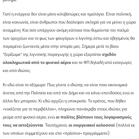
Γιατί η ενέργεια δεν είναι μόνο κιλοβατώρες και τιμολόγια. Είναι πολιτική,
είναι κοινωνία, είναι άνθρωποι που δούλεψαν σκληρά για να μείνει η χώρα
αναμμένη. Και όσο υπάρχουν ακόμη κάποιοι που θυμούνται τον παλμό
των ορυχείων και το φως των φουγάρων ο λιγνίτης έστω και σβησμένος θα
παραμένει ζωντανός μέσα στην ιστορία μας. Σήμερα μετά το βίαιο
“ξερίζωμα” της λιγνιτικής παραγωγής η χώρα εξαρτάται
σχεδόν
ολοκληρωτικά από το φυσικό αέριο
και τα ΦΠ δηλαδή από εισαγωγές
και από ιδιώτες.
Κι εδώ είναι το οξύμωρο: Πως γίνετε ο ιδιώτης να είναι ποιο οικονομικά
άνετος από την Πολιτεία και από τον Δήμο και να κάνει επενδύσεις ενώ οι
άλλοι δεν μπορούν; Κι εδώ αρχίζει η υποκρισία: Το κράτος, που δήθεν
«νοιάζεται για το περιβάλλον», πληρώνει πανάκριβα στους ιδιώτες για
ρεύμα από φυσικό αέριο, ενώ
οι πολίτες βλέπουν τους λογαριασμούς
τους να εκτοξεύονται
. Ταυτόχρονα,
οι ενεργειακοί κολοσσοί
(πολλοί εκ
των οποίων συμμετέχουν και στα «πράσινα» προγράμματα)