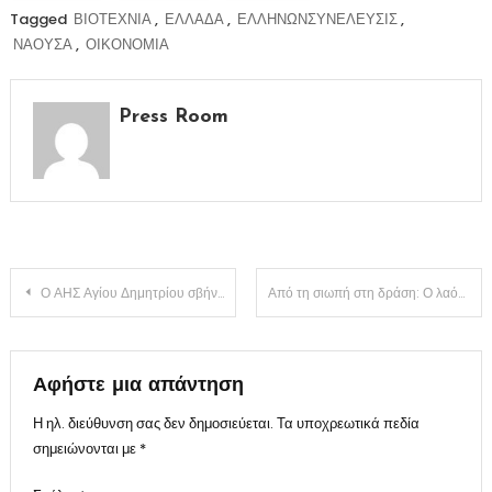
Tagged
ΒΙΟΤΕΧΝΙΑ
,
ΕΛΛΑΔΑ
,
ΕΛΛΗΝΩΝΣΥΝΕΛΕΥΣΙΣ
,
ΝΑΟΥΣΑ
,
ΟΙΚΟΝΟΜΙΑ
Press Room
Πλοήγηση
Ο ΑΗΣ Αγίου Δημητρίου σβήνει κι ένα κομμάτι της Ελλάδας σβήνει μαζί του
Από τη σιωπή στη δράση: Ο λαός ως καθρέφτης της εξουσίας του
άρθρων
Αφήστε μια απάντηση
Η ηλ. διεύθυνση σας δεν δημοσιεύεται.
Τα υποχρεωτικά πεδία
σημειώνονται με
*