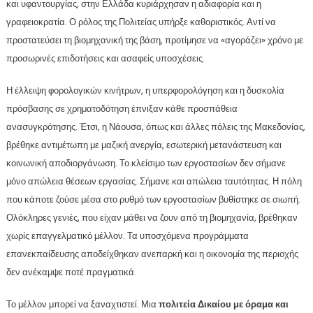
και υφαντουργίας, στην Ελλάδα κυριάρχησαν η αδιαφορία και η
γραφειοκρατία. Ο ρόλος της Πολιτείας υπήρξε καθοριστικός. Αντί να
προστατεύσει τη βιομηχανική της βάση, προτίμησε να «αγοράζει» χρόνο με
προσωρινές επιδοτήσεις και ασαφείς υποσχέσεις.
Η έλλειψη φορολογικών κινήτρων, η υπερφορολόγηση και η δυσκολία
πρόσβασης σε χρηματοδότηση έπνιξαν κάθε προσπάθεια
ανασυγκρότησης. Έτσι, η Νάουσα, όπως και άλλες πόλεις της Μακεδονίας,
βρέθηκε αντιμέτωπη με μαζική ανεργία, εσωτερική μετανάστευση και
κοινωνική αποδιοργάνωση. Το κλείσιμο των εργοστασίων δεν σήμανε
μόνο απώλεια θέσεων εργασίας. Σήμανε και απώλεια ταυτότητας. Η πόλη
που κάποτε ζούσε μέσα στο ρυθμό των εργοστασίων βυθίστηκε σε σιωπή.
Ολόκληρες γενιές, που είχαν μάθει να ζουν από τη βιομηχανία, βρέθηκαν
χωρίς επαγγελματικό μέλλον. Τα υποσχόμενα προγράμματα
επανεκπαίδευσης αποδείχθηκαν ανεπαρκή και η οικονομία της περιοχής
δεν ανέκαμψε ποτέ πραγματικά.
Το μέλλον μπορεί να ξαναχτιστεί. Μια
πολιτεία Δικαίου με όραμα και