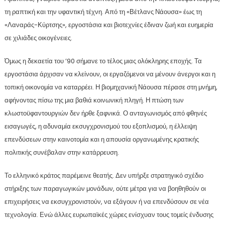
τη ραπτική και την υφαντική τέχνη. Από τη «Βέτλανς Νάουσα» έως τη
«Λαναράς-Κύρτσης», εργοστάσια και βιοτεχνίες έδιναν ζωή και ευημερία
σε χιλιάδες οικογένειες.
Όμως η δεκαετία του ’90 σήμανε το τέλος μιας ολόκληρης εποχής. Τα
εργοστάσια άρχισαν να κλείνουν, οι εργαζόμενοι να μένουν άνεργοι και η
τοπική οικονομία να καταρρέει. Η βιομηχανική Νάουσα πέρασε στη μνήμη,
αφήνοντας πίσω της μια βαθιά κοινωνική πληγή. Η πτώση των
κλωστοϋφαντουργιών δεν ήρθε ξαφνικά. Ο ανταγωνισμός από φθηνές
εισαγωγές, η αδυναμία εκσυγχρονισμού του εξοπλισμού, η έλλειψη
επενδύσεων στην καινοτομία και η απουσία οργανωμένης κρατικής
πολιτικής συνέβαλαν στην κατάρρευση.
Το ελληνικό κράτος παρέμεινε θεατής. Δεν υπήρξε στρατηγικό σχέδιο
στήριξης των παραγωγικών μονάδων, ούτε μέτρα για να βοηθηθούν οι
επιχειρήσεις να εκσυγχρονιστούν, να εξάγουν ή να επενδύσουν σε νέα
τεχνολογία. Ενώ άλλες ευρωπαϊκές χώρες ενίσχυαν τους τομείς ένδυσης