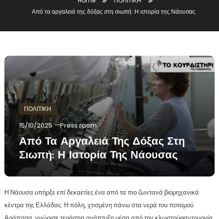
Home
ΠΟΛΙΤΙΚΗ
Από τα αργαλειά της δόξας στη σιωπή: Η ιστορία της Νάουσας
ΠΟΛΙΤΙΚΗ
15/10/2025
Press room
Από Τα Αργαλειά Της Δόξας Στη
Σιωπή: Η Ιστορία Της Νάουσας
Η Νάουσα υπήρξε επί δεκαετίες ένα από τα πιο ζωντανά βιομηχανικά
κέντρα της Ελλάδας. Η πόλη, χτισμένη πάνω στα νερά του ποταμού
Αράπιτσα, γνώρισε τεράστια ανάπτυξη μέσα από την κλωστοϋφαντουργία,