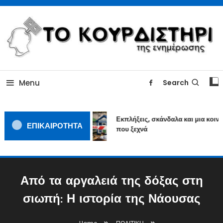
Skip
To
Content
ΓΙΑΤΙ Η ΕΙΔΗΣΗ ΔΕΝ ΚΟΥΡΔΙΖΕΤΑΙ
TOKOURDISTIRI.GR
Menu
Search
Εκπλήξεις, σκάνδαλα και μια κοινω
ΕΠΙΚΑΙΡΟΤΗΤΑ
που ξεχνά
Από τα αργαλειά της δόξας στη
σιωπή: Η ιστορία της Νάουσας