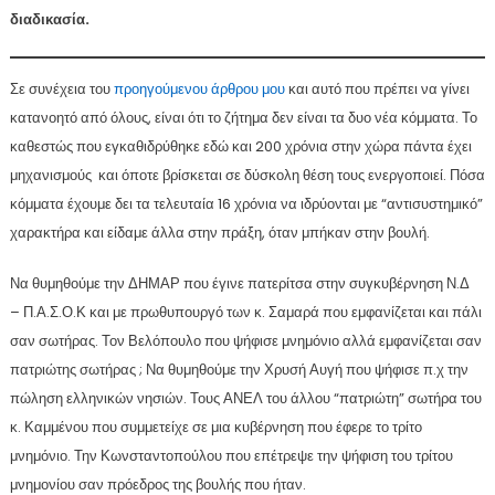
διαδικασία.
Σε συνέχεια του
προηγούμενου άρθρου μου
και αυτό που πρέπει να γίνει
κατανοητό από όλους, είναι ότι το ζήτημα δεν είναι τα δυο νέα κόμματα. Το
καθεστώς που εγκαθιδρύθηκε εδώ και 200 χρόνια στην χώρα πάντα έχει
μηχανισμούς και όποτε βρίσκεται σε δύσκολη θέση τους ενεργοποιεί. Πόσα
κόμματα έχουμε δει τα τελευταία 16 χρόνια να ιδρύονται με “αντισυστημικό”
χαρακτήρα και είδαμε άλλα στην πράξη, όταν μπήκαν στην βουλή.
Να θυμηθούμε την ΔΗΜΑΡ που έγινε πατερίτσα στην συγκυβέρνηση Ν.Δ
– Π.Α.Σ.Ο.Κ και με πρωθυπουργό των κ. Σαμαρά που εμφανίζεται και πάλι
σαν σωτήρας. Τον Βελόπουλο που ψήφισε μνημόνιο αλλά εμφανίζεται σαν
πατριώτης σωτήρας ; Να θυμηθούμε την Χρυσή Αυγή που ψήφισε π.χ την
πώληση ελληνικών νησιών. Τους ΑΝΕΛ του άλλου “πατριώτη” σωτήρα του
κ. Καμμένου που συμμετείχε σε μια κυβέρνηση που έφερε το τρίτο
μνημόνιο. Την Κωνσταντοπούλου που επέτρεψε την ψήφιση του τρίτου
μνημονίου σαν πρόεδρος της βουλής που ήταν.