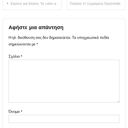
Πλοήγηση
Εκείνος και Εκείνη: Τα «νέα» κόμματα και οι παλιές συνταγές- Μέρος Α’
Παιδεία: Η Ξεχασμένη Προϋπόθεση της Προόδου
άρθρων
Αφήστε μια απάντηση
Η ηλ. διεύθυνση σας δεν δημοσιεύεται.
Τα υποχρεωτικά πεδία
σημειώνονται με
*
Σχόλιο
*
Όνομα
*