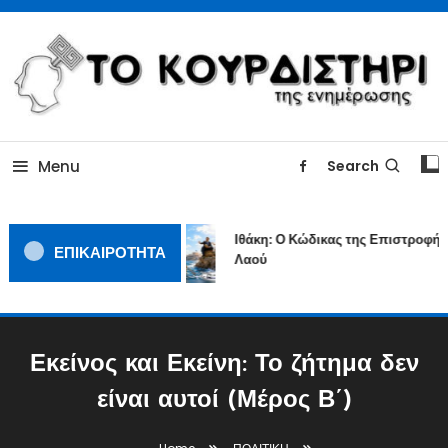
Skip
To
Content
ΓΙΑΤΙ Η ΕΙΔΗΣΗ ΔΕΝ ΚΟΥΡΔΙΖΕΤΑΙ
TOKOURDISTIRI.GR
Menu
Search
Ιθάκη: Ο Κώδικας της Επιστροφής 
ΕΠΙΚΑΙΡΟΤΗΤΑ
Λαού
Εκείνος και Εκείνη: Το ζήτημα δεν
είναι αυτοί (Μέρος Β΄)