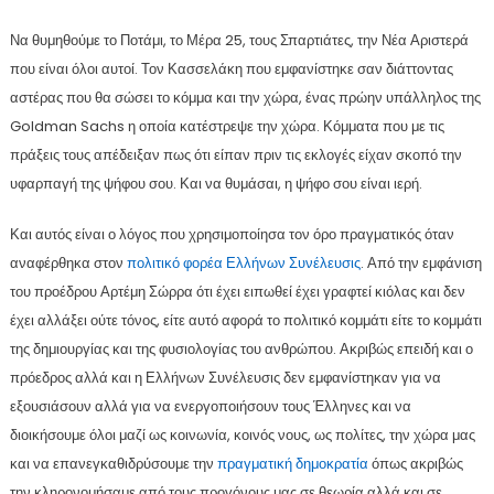
Να θυμηθούμε το Ποτάμι, το Μέρα 25, τους Σπαρτιάτες, την Νέα Αριστερά
που είναι όλοι αυτοί. Τον Κασσελάκη που εμφανίστηκε σαν διάττοντας
αστέρας που θα σώσει το κόμμα και την χώρα, ένας πρώην υπάλληλος της
Goldman Sachs η οποία κατέστρεψε την χώρα. Κόμματα που με τις
πράξεις τους απέδειξαν πως ότι είπαν πριν τις εκλογές είχαν σκοπό την
υφαρπαγή της ψήφου σου. Και να θυμάσαι, η ψήφο σου είναι ιερή.
Και αυτός είναι ο λόγος που χρησιμοποίησα τον όρο πραγματικός όταν
αναφέρθηκα στον
πολιτικό φορέα Ελλήνων Συνέλευσις
. Από την εμφάνιση
του προέδρου Αρτέμη Σώρρα ότι έχει ειπωθεί έχει γραφτεί κιόλας και δεν
έχει αλλάξει ούτε τόνος, είτε αυτό αφορά το πολιτικό κομμάτι είτε το κομμάτι
της δημιουργίας και της φυσιολογίας του ανθρώπου. Ακριβώς επειδή και ο
πρόεδρος αλλά και η Ελλήνων Συνέλευσις δεν εμφανίστηκαν για να
εξουσιάσουν αλλά για να ενεργοποιήσουν τους Έλληνες και να
διοικήσουμε όλοι μαζί ως κοινωνία, κοινός νους, ως πολίτες, την χώρα μας
και να επανεγκαθιδρύσουμε την
πραγματική δημοκρατία
όπως ακριβώς
την κληρονομήσαμε από τους προγόνους μας σε θεωρία αλλά και σε