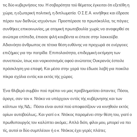
τις δύο κυβερνήσεις του. Η σοβαρότητα τού θέματος έγκειται ότι εξετέθη η
χώρα, η εξωτερική πολιτική, η διπλωματία. Ο Σ.Ε.Α. κινήθηκε και έδρασε
πέραν των διεθνώς ισχυόντων. Προσπέρασε τα πρωτόκολλα, τις πάγιες
συνθήκες επικοινωνίας, με ατομική πρωτοβουλία χωρίς να αναφερθεί σε
ανώτερα επίπεδα, έπιασε ψιλή κουβέντα κι έπεσε στην λακκούβα.
Αδιανόητο άνθρωπος σε τέτοια θέση ευθύνης να προχωρά σε ενέργειες
επιζήμιες για την πατρίδα. Επιπολαιότητα, επιδερμική εκτίμηση των
συνεπειών, ίσως και ναρκισσισμός αφού ανώτατος Ουκρανός έστειλε
πρόσκληση για επαφή. Και μέσα στην χαρά του έδωσε λαβή για ποικίλα
πίκρα σχόλια εντός και εκτός τής χώρας.
Ένα θλιβερό συμβάν πού πρέπει να μας προβληματίσει άπαντες. Πόσοι,
άραγε, σαν τον κ. Ντόκο να υπάρχουν εντός τής κυβέρνησης και των
κόλπων τής ΝΔ;; Πόσοι είναι αυτοί πού αποφασίζουν να κινηθούν εκτός
ορίων αυτοβούλως;; Και γιατί ο κ. Ντόκος παραμένει στην θέση του, γιατί ο
πρωθυπουργός τον καλύπτει ακόμα;; Απλά διότι, φίλοι μου, μπορεί να πει
τίς, αυτοί οι δύο συμπλέουν ή ο κ. Ντόκος έχει γερές πλάτες.