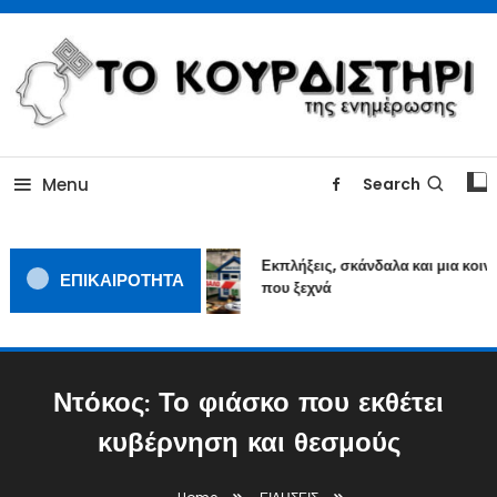
Skip
To
Content
ΓΙΑΤΙ Η ΕΙΔΗΣΗ ΔΕΝ ΚΟΥΡΔΙΖΕΤΑΙ
TOKOURDISTIRI.GR
Menu
Search
Εκπλήξεις, σκάνδαλα και μια κοινω
ΕΠΙΚΑΙΡΟΤΗΤΑ
που ξεχνά
Ντόκος: Το φιάσκο που εκθέτει
κυβέρνηση και θεσμούς