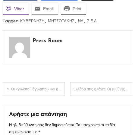
Viber
Email
Print
Tagged
ΚΥΒΕΡΝΗΣΗ
,
ΜΗΤΣΟΤΑΚΗΣ
,
ΝΔ
,
Σ.Ε.Α.
Press Room
Πλοήγηση
Οι «γνωστοί-άγνωστοι» και η ώρα της αλήθειας
Ελλάδα στις φλόγες: Οι ευθύνες δεν καίγονται μαζί με τα δάση
άρθρων
Αφήστε μια απάντηση
Η ηλ. διεύθυνση σας δεν δημοσιεύεται.
Τα υποχρεωτικά πεδία
σημειώνονται με
*