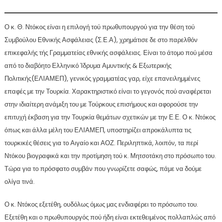
Ο κ. Θ. Ντόκος είναι η επιλογή τού πρωθυπουργού για την θέση τού
Συμβούλου Εθνικής Ασφάλειας (Σ.Ε.Α), χρημάτισε δε στο παρελθόν
επικεφαλής τής Γραμματείας εθνικής ασφάλειας. Είναι το άτομο πού μέσα
από το διαβόητο Ελληνικό Ίδρυμα Αμυντικής & Εξωτερικής
Πολιτικής(ΕΛΙΑΜΕΠ), γενικός γραμματέας γαρ, είχε επανειλημμένες
επαφές με την Τουρκία. Χαρακτηριστικό είναι το γεγονός πού αναφέρεται
στην ιδιαίτερη ανάμιξη του με Τούρκους επισήμους και αφορούσε την
επιτυχή έκβαση για την Τουρκία θεμάτων σχετικών με την Ε.Ε. Ο κ. Ντόκος
όπως και άλλα μέλη του ΕΛΙΑΜΕΠ, υποστηρίζει απροκάλυπτα τις
τουρκικές θέσεις για το Αιγαίο και ΑΟΖ. Περιληπτικά, λοιπόν, τα περί
Ντόκου βιογραφικά και την προτίμηση τού κ. Μητσοτάκη στο πρόσωπο του.
Τώρα για το πρόσφατο συμβάν που γνωρίζετε σαφώς, πάμε να δούμε
ολίγα τινά.
Ο κ. Ντόκος εξετέθη, ουδόλως όμως μας ενδιαφέρει το πρόσωπο του.
Εξετέθη και ο πρωθυπουργός πού ήδη είναι εκτεθειμένος πολλαπλώς από