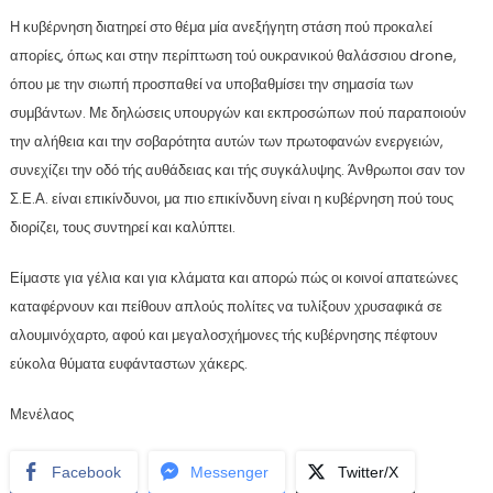
Η κυβέρνηση διατηρεί στο θέμα μία ανεξήγητη στάση πού προκαλεί
απορίες, όπως και στην περίπτωση τού ουκρανικού θαλάσσιου drone,
όπου με την σιωπή προσπαθεί να υποβαθμίσει την σημασία των
συμβάντων. Με δηλώσεις υπουργών και εκπροσώπων πού παραποιούν
την αλήθεια και την σοβαρότητα αυτών των πρωτοφανών ενεργειών,
συνεχίζει την οδό τής αυθάδειας και τής συγκάλυψης. Άνθρωποι σαν τον
Σ.Ε.Α. είναι επικίνδυνοι, μα πιο επικίνδυνη είναι η κυβέρνηση πού τους
διορίζει, τους συντηρεί και καλύπτει.
Είμαστε για γέλια και για κλάματα και απορώ πώς οι κοινοί απατεώνες
καταφέρνουν και πείθουν απλούς πολίτες να τυλίξουν χρυσαφικά σε
αλουμινόχαρτο, αφού και μεγαλοσχήμονες τής κυβέρνησης πέφτουν
εύκολα θύματα ευφάνταστων χάκερς.
Μενέλαος
Facebook
Messenger
Twitter/X