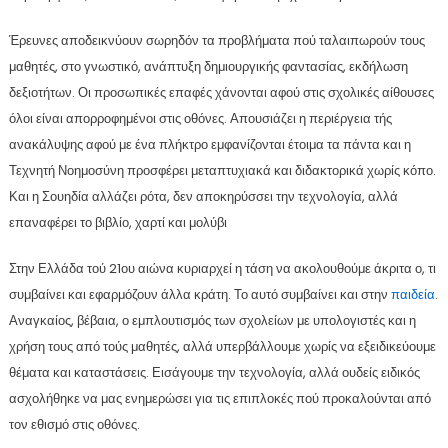
Έρευνες αποδεικνύουν σωρηδόν τα προβλήματα πού ταλαιπωρούν τους
μαθητές, στο γνωστικό, ανάπτυξη δημιουργικής φαντασίας, εκδήλωση
δεξιοτήτων. Οι προσωπικές επαφές χάνονται αφού στις σχολικές αίθουσες
όλοι είναι απορροφημένοι στις οθόνες. Απουσιάζει η περιέργεια τής
ανακάλυψης αφού με ένα πλήκτρο εμφανίζονται έτοιμα τα πάντα και η
Τεχνητή Νοημοσύνη προσφέρει μεταπτυχιακά και διδακτορικά χωρίς κόπο.
Και η Σουηδία αλλάζει ρότα, δεν αποκηρύσσει την τεχνολογία, αλλά
επαναφέρει το βιβλίο, χαρτί και μολύβι
Στην Ελλάδα τού 21ου αιώνα κυριαρχεί η τάση να ακολουθούμε άκριτα ο, τι
συμβαίνει και εφαρμόζουν άλλα κράτη. Το αυτό συμβαίνει και στην
παιδεία
.
Αναγκαίος, βέβαια, ο εμπλουτισμός των σχολείων με υπολογιστές και η
χρήση τους από τούς μαθητές, αλλά υπερβάλλουμε χωρίς να εξειδικεύουμε
θέματα και καταστάσεις. Εισάγουμε την τεχνολογία, αλλά ουδείς ειδικός
ασχολήθηκε να μας ενημερώσει για τις επιπλοκές πού προκαλούνται από
τον εθισμό στις οθόνες.