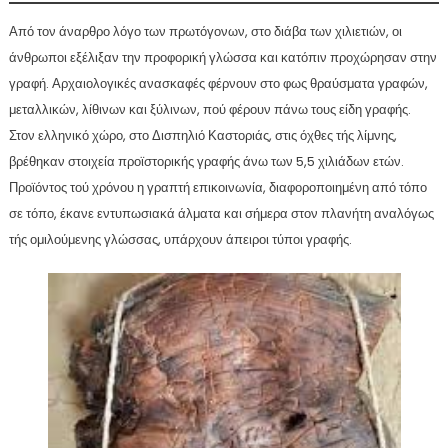
Από τον άναρθρο λόγο των πρωτόγονων, στο διάβα των χιλιετιών, οι
άνθρωποι εξέλιξαν την προφορική γλώσσα και κατόπιν προχώρησαν στην
γραφή. Αρχαιολογικές ανασκαφές φέρνουν στο φως θραύσματα γραφών,
μεταλλικών, λίθινων και ξύλινων, πού φέρουν πάνω τους είδη γραφής.
Στον ελληνικό χώρο, στο Δισπηλιό Καστοριάς, στις όχθες τής λίμνης,
βρέθηκαν στοιχεία προϊστορικής γραφής άνω των 5,5 χιλιάδων ετών.
Προϊόντος τού χρόνου η γραπτή επικοινωνία, διαφοροποιημένη από τόπο
σε τόπο, έκανε εντυπωσιακά άλματα και σήμερα στον πλανήτη αναλόγως
τής ομιλούμενης γλώσσας, υπάρχουν άπειροι τύποι γραφής.