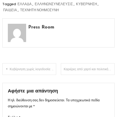
Tagged
ΕΛΛΑΔΑ
,
ΕΛΛΗΝΩΝΣΥΝΕΛΕΥΣΙΣ
,
ΚΥΒΕΡΝΗΣΗ
,
ΠΑΙΔΕΙΑ
,
ΤΕΧΝΗΤΗ ΝΟΗΜΟΣΥΝΗ
Press Room
Πλοήγηση
Κυβέρνηση χωρίς λογοδοσία: Η πραγματικότητα πίσω από τον Κυριάκο Μητσοτάκη
Καριέρες από χαρτί και πολιτική χωρίς έργο
άρθρων
Αφήστε μια απάντηση
Η ηλ. διεύθυνση σας δεν δημοσιεύεται.
Τα υποχρεωτικά πεδία
σημειώνονται με
*