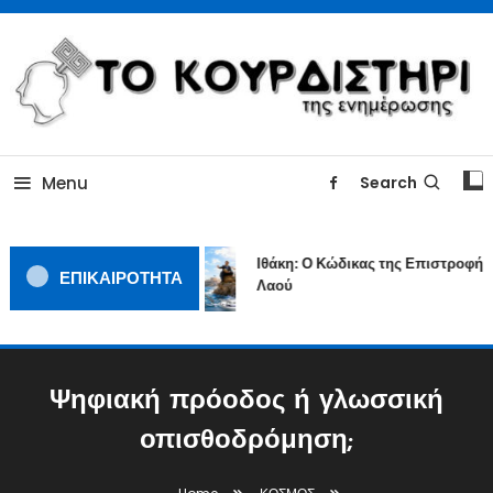
Skip
To
Content
ΓΙΑΤΙ Η ΕΙΔΗΣΗ ΔΕΝ ΚΟΥΡΔΙΖΕΤΑΙ
TOKOURDISTIRI.GR
Menu
Search
Ιθάκη: Ο Κώδικας της Επιστροφής ε
ΕΠΙΚΑΙΡΟΤΗΤΑ
Λαού
Ψηφιακή πρόοδος ή γλωσσική
οπισθοδρόμηση;