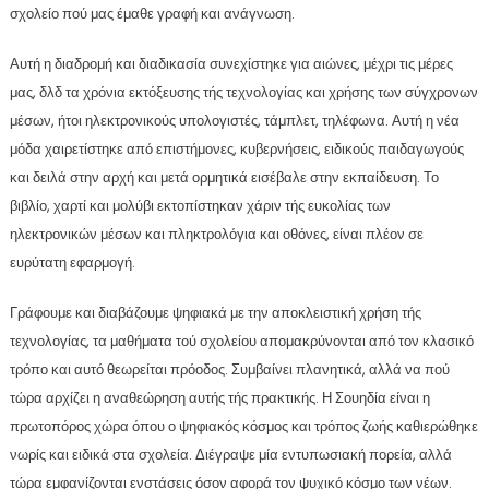
σχολείο πού μας έμαθε γραφή και ανάγνωση.
Αυτή η διαδρομή και διαδικασία συνεχίστηκε για αιώνες, μέχρι τις μέρες
μας, δλδ τα χρόνια εκτόξευσης τής τεχνολογίας και χρήσης των σύγχρονων
μέσων, ήτοι ηλεκτρονικούς υπολογιστές, τάμπλετ, τηλέφωνα. Αυτή η νέα
μόδα χαιρετίστηκε από επιστήμονες, κυβερνήσεις, ειδικούς παιδαγωγούς
και δειλά στην αρχή και μετά ορμητικά εισέβαλε στην εκπαίδευση. Το
βιβλίο, χαρτί και μολύβι εκτοπίστηκαν χάριν τής ευκολίας των
ηλεκτρονικών μέσων και πληκτρολόγια και οθόνες, είναι πλέον σε
ευρύτατη εφαρμογή.
Γράφουμε και διαβάζουμε ψηφιακά με την αποκλειστική χρήση τής
τεχνολογίας, τα μαθήματα τού σχολείου απομακρύνονται από τον κλασικό
τρόπο και αυτό θεωρείται πρόοδος. Συμβαίνει πλανητικά, αλλά να πού
τώρα αρχίζει η αναθεώρηση αυτής τής πρακτικής. Η Σουηδία είναι η
πρωτοπόρος χώρα όπου ο ψηφιακός κόσμος και τρόπος ζωής καθιερώθηκε
νωρίς και ειδικά στα σχολεία. Διέγραψε μία εντυπωσιακή πορεία, αλλά
τώρα εμφανίζονται ενστάσεις όσον αφορά τον ψυχικό κόσμο των νέων.