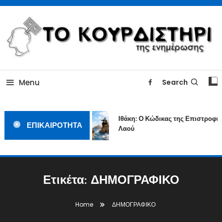
Skip
To
Content
ΓΙΑΤΙ Η ΕΙΔΗΣΗ ΔΕΝ ΚΟΥΡΔΙΖΕΤΑΙ
TOKOURDISTIRI.GR
Menu
Search
Ιθάκη: Ο Κώδικας της Επιστροφής
ΕΠΙΚΑΙΡΟΤΗΤΑ
Λαού
Ετικέτα:
ΔΗΜΟΓΡΑΦΙΚΟ
Home
ΔΗΜΟΓΡΑΦΙΚΟ