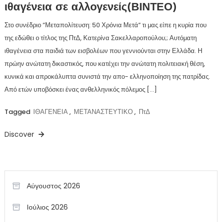
ιθαγένεια σε αλλογενείς(ΒΙΝΤΕΟ)
Στο συνέδριο ”Μεταπολίτευση: 50 Χρόνια Μετά” τι μας είπε η κυρία που
της εδώθει ο τίτλος της ΠτΔ, Κατερίνα Σακελλαροπούλου;; Αυτόματη
ιθαγένεια στα παιδιά των εισβολέων που γεννιούνται στην Ελλάδα. Η
πρώην ανώτατη δικαστικός, που κατέχει την ανώτατη πολιτειακή θέση,
κυνικά και απροκάλυπτα συνιστά την απο- ελληνοποίηση της πατρίδας.
Από ετών υποβόσκει ένας ανθελληνικός πόλεμος […]
Tagged
ΙΘΑΓΕΝΕΙΑ
,
ΜΕΤΑΝΑΣΤΕΥΤΙΚΟ
,
ΠτΔ
Discover
Αύγουστος 2026
Ιούλιος 2026