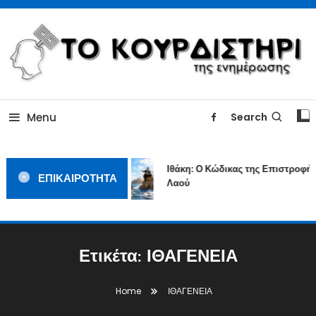
Skip
To
Content
ΓΙΑΤΙ Η ΕΙΔΗΣΗ ΔΕΝ ΚΟΥΡΔΙΖΕΤΑΙ
TOKOURDISTIRI.GR
Menu
Search
Ιθάκη: Ο Κώδικας της Επιστροφής 
ΕΠΙΚΑΙΡΟΤΗΤΑ
Λαού
Ετικέτα:
ΙΘΑΓΕΝΕΙΑ
Home
ΙΘΑΓΕΝΕΙΑ