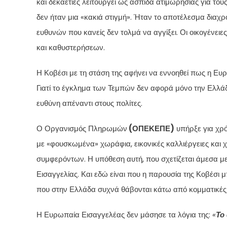
και δεκαετίες λειτουργεί ως ασπίδα ατιμωρησίας για το
δεν ήταν μια «κακιά στιγμή». Ήταν το αποτέλεσμα διαχ
ευθυνών που κανείς δεν τολμά να αγγίξει. Οι οικογένει
και καθυστερήσεων.
Η Κοβέσι με τη στάση της αφήνει να εννοηθεί πως η Ευ
Γιατί το έγκλημα των Τεμπών δεν αφορά μόνο την Ελλάδ
ευθύνη απέναντι στους πολίτες.
Ο Οργανισμός Πληρωμών
(ΟΠΕΚΕΠΕ)
υπήρξε για χρό
με «φουσκωμένα» χωράφια, εικονικές καλλιέργειες και
συμφερόντων. Η υπόθεση αυτή, που σχετίζεται άμεσα με 
Εισαγγελίας. Και εδώ είναι που η παρουσία της Κοβέσι μ
που στην Ελλάδα συχνά θάβονται κάτω από κομματικές
Η Ευρωπαία Εισαγγελέας δεν μάσησε τα λόγια της:
«
Το