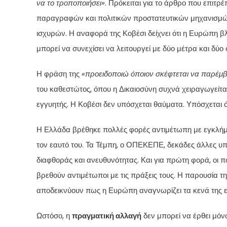
να το τροποποιήσει»
. Πρόκειται για το άρθρο που επιτ
παραγραφών και πολιτικών προστατευτικών μηχανισμών.
ισχυρών. Η αναφορά της Κοβέσι δείχνει ότι η Ευρώπη β
μπορεί να συνεχίσει να λειτουργεί με δύο μέτρα και δύο
Η φράση της
«προειδοποιώ όποιον σκέφτεται να παρέμβε
του καθεστώτος, όπου η Δικαιοσύνη συχνά χειραγωγείτα
εγγυητής. Η Κοβέσι δεν υπόσχεται θαύματα. Υπόσχεται ό
Η Ελλάδα βρέθηκε πολλές φορές αντιμέτωπη με εγκλήμα
τον εαυτό του. Τα Τέμπη, ο ΟΠΕΚΕΠΕ, δεκάδες άλλες υπ
διαφθοράς και ανευθυνότητας. Και για πρώτη φορά, οι πολί
βρεθούν αντιμέτωποι με τις πράξεις τους. Η παρουσία τ
αποδεικνύουν πως η Ευρώπη αναγνωρίζει τα κενά της ε
Ωστόσο, η
πραγματική αλλαγή
δεν μπορεί να έρθει μόνο