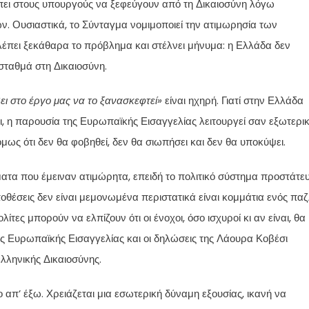
ρέπει στους υπουργούς να ξεφεύγουν από τη Δικαιοσύνη λόγω
 Ουσιαστικά, το Σύνταγμα νομιμοποιεί την ατιμωρησία των
λέπει ξεκάθαρα το πρόβλημα και στέλνει μήνυμα: η Ελλάδα δεν
 σταθμά στη Δικαιοσύνη.
ι στο έργο μας να το ξανασκεφτεί»
είναι ηχηρή. Γιατί στην Ελλάδα
ι, η παρουσία της Ευρωπαϊκής Εισαγγελίας λειτουργεί σαν εξωτερι
μως ότι δεν θα φοβηθεί, δεν θα σιωπήσει και δεν θα υποκύψει.
τα που έμειναν ατιμώρητα, επειδή το πολιτικό σύστημα προστάτε
οθέσεις δεν είναι μεμονωμένα περιστατικά είναι κομμάτια ενός παζ
τες μπορούν να ελπίζουν ότι οι ένοχοι, όσο ισχυροί κι αν είναι, θα
ης Ευρωπαϊκής Εισαγγελίας και οι δηλώσεις της Λάουρα Κοβέσι
λληνικής Δικαιοσύνης.
 απ’ έξω. Χρειάζεται μια εσωτερική δύναμη εξουσίας, ικανή να