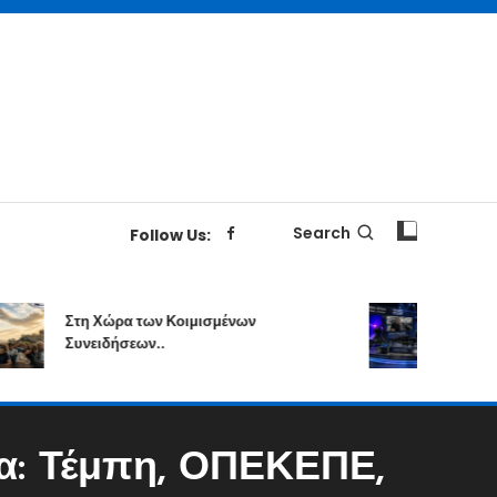
Search
Follow Us:
Στη Χώρα των Κοιμισμένων
Ελληνικά
Συνειδήσεων..
Αγοράζει
ία: Τέμπη, ΟΠΕΚΕΠΕ,