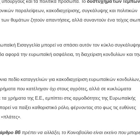
υς υπουργούς και τα πολιτικά πρόσωπα. Το
δυστύχημα των Τεμπών
ρονικών παραλείψεων, κακοδιαχείρισης, συγκάλυψης και πολιτικών
ες των θυμάτων ζητούν απαντήσεις, αλλά συναντούν ένα τείχος σιω
ρωπαϊκή Εισαγγελία μπορεί να σπάσει αυτόν τον κύκλο συγκάλυψης
α αφορά την ευρωπαϊκή ασφάλεια, τη διαχείριση κονδυλίων και τη
νια πεδίο καταγγελιών για κακοδιαχείριση ευρωπαϊκών κονδυλίων,
 χρήματα που κατέληγαν όχι στους αγρότες, αλλά σε κυκλώματα
τα χρήματα της Ε.Ε., εμπίπτει στις αρμοδιότητες της Ευρωπαϊκής
πορεί να παίξει καθοριστικό ρόλο, φέρνοντας στο φως τις ευθύνες
 «πλάτες».
 άρθρο 86
πρέπει να αλλάξει, το Κοινοβούλιο είναι εκείνο που μπορε