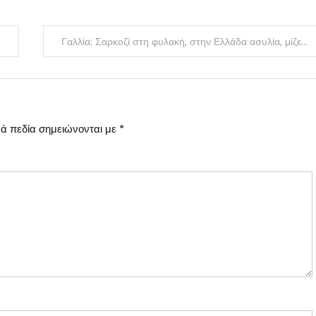
Γαλλία: Σαρκοζί στη φυλακή, στην Ελλάδα ασυλία, μίζες και σιωπή
ά πεδία σημειώνονται με
*