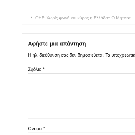
Πλοήγηση
ΟΗΕ: Χωρίς φωνή και κύρος η Ελλάδα- Ο Μητσοτάκης σε ρόλο θεατή
άρθρων
Αφήστε μια απάντηση
Η ηλ. διεύθυνση σας δεν δημοσιεύεται.
Τα υποχρεωτικ
Σχόλιο
*
Όνομα
*