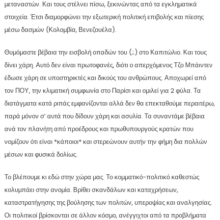
μεταναστών. Και τους στέλνει πίσω, ξεκινώντας από τα εγκληματικά
στοιχεία. Έτσι διαμορφώνει την εξωτερική πολιτική επιβολής και πίεσης
μέσω δασμών (Κολομβία, Βενεζουέλα).
Θυμόμαστε βέβαια την εισβολή οπαδών του (;;) στο Καπιτώλιο. Και τους
δίνει χάρη. Αυτό δεν είναι πρωτοφανές, διότι ο απερχόμενος Τζο Μπάιντεν
έδωσε χάρη σε υποστηρικτές και δικούς του ανθρώπους. Αποχωρεί από
τον ΠΟΥ, την κλιματική συμφωνία στο Παρίσι και ομιλεί για 2 φύλα. Τα
διατάγματα κατά ριπάς εμφανίζονται αλλά δεν θα επεκταθούμε περαιτέρω,
παρά μόνον σ’ αυτά που δίδουν χάρη και ασυλία. Τα συναντάμε βέβαια
ανά τον πλανήτη από προέδρους και πρωθυπουργούς κρατών που
νομίζουν ότι είναι *κάποιοι* και στερεώνουν αυτήν την φήμη δια πολλών
μέσων και φυσικά δολίως.
Το βλέπουμε κι εδώ στην χώρα μας. Το κομματικό-πολιτικό καθεστώς
κολυμπάει στην ανομία. Βρίθει σκανδάλων και καταχρήσεων,
καταστρατήγησης της βούλησης των πολιτών, υπεροψίας και αναλγησίας.
Οι πολιτικοί βρίσκονται σε άλλον κόσμο, ανέγγιχτοι από τα προβλήματα