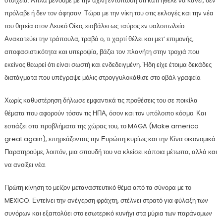
στοιχεία. Απλά μένουμε με την αχλή εντύπωση ότι κάτι ήθελε να κάνει, δεν
πρόλαβε ή δεν τον άφησαν. Τώρα με την νίκη του στις εκλογές και την νέα
του θητεία στον Λευκό Οίκο, εισβάλει ως ταύρος εν υαλοπωλείο.
Ανακατεύει την τράπουλα, τραβά ο, τι χαρτί θέλει και μετ’ επιμονής,
αποφασιστικότητα και υπεροψία, βάζει τον πλανήτη στην τροχιά που
εκείνος θεωρεί ότι είναι σωστή και ενδεδειγμένη. Ήδη είχε έτοιμα δεκάδες
διατάγματα που υπέγραψε μόλις στρογγυλοκάθισε στο οβάλ γραφείο.
Χωρίς καθυστέρηση δήλωσε εμφαντικά τις προθέσεις του σε ποικίλα
θέματα που αφορούν τόσον τις ΗΠΑ, όσον και τον υπόλοιπο κόσμο. Και
εστιάζει στα προβλήματα της χώρας του, το MAGA (Make america
great again), επηρεάζοντας την Ευρώπη κυρίως και την Κίνα οικονομικά.
Παρατηρούμε, λοιπόν, μια σπουδή του να κλείσει κάποια μέτωπα, αλλά και
να ανοίξει νέα.
Πρώτη κίνηση το μείζον μεταναστευτικό θέμα από τα σύνορα με το
MEXICO. Εντείνει την ανέγερση φράχτη, στέλνει στρατό για φύλαξη των
συνόρων και εξαπολύει στο εσωτερικό κυνήγι στα μύρια των παράνομων