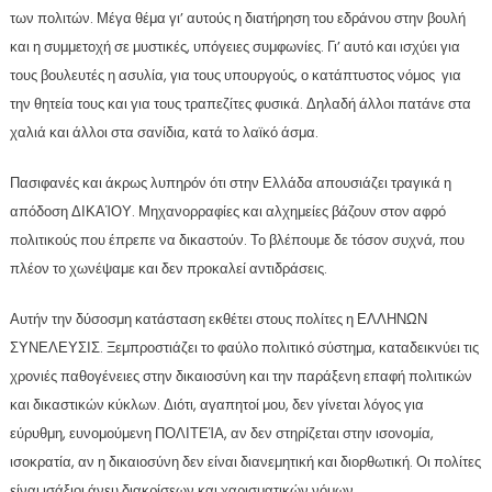
των πολιτών. Μέγα θέμα γι’ αυτούς η διατήρηση του εδράνου στην βουλή
και η συμμετοχή σε μυστικές, υπόγειες συμφωνίες. Γι’ αυτό και ισχύει για
τους βουλευτές η ασυλία, για τους υπουργούς, ο κατάπτυστος νόμος για
την θητεία τους και για τους τραπεζίτες φυσικά. Δηλαδή άλλοι πατάνε στα
χαλιά και άλλοι στα σανίδια, κατά το λαϊκό άσμα.
Πασιφανές και άκρως λυπηρόν ότι στην Ελλάδα απουσιάζει τραγικά η
απόδοση ΔΙΚΑΊΟΥ. Μηχανορραφίες και αλχημείες βάζουν στον αφρό
πολιτικούς που έπρεπε να δικαστούν. Το βλέπουμε δε τόσον συχνά, που
πλέον το χωνέψαμε και δεν προκαλεί αντιδράσεις.
Αυτήν την δύσοσμη κατάσταση εκθέτει στους πολίτες η ΕΛΛΗΝΩΝ
ΣΥΝΕΛΕΥΣΙΣ. Ξεμπροστιάζει το φαύλο πολιτικό σύστημα, καταδεικνύει τις
χρονιές παθογένειες στην δικαιοσύνη και την παράξενη επαφή πολιτικών
και δικαστικών κύκλων. Διότι, αγαπητοί μου, δεν γίνεται λόγος για
εύρυθμη, ευνομούμενη ΠΟΛΙΤΕΊΑ, αν δεν στηρίζεται στην ισονομία,
ισοκρατία, αν η δικαιοσύνη δεν είναι διανεμητική και διορθωτική. Οι πολίτες
είναι ισάξιοι άνευ διακρίσεων και χαρισματικών νόμων.