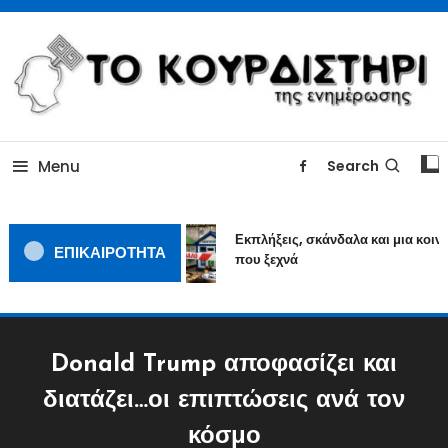
Skip
To
Content
ΓΙΑΤΙ Η ΕΙΔΗΣΗ ΔΕΝ ΚΟΥΡΔΙΖΕΤΑΙ
TOKOURDISTIRI.GR
Menu
Search
Εκπλήξεις, σκάνδαλα και μια κοινω
ΕΠΙΚΑΙΡΟΤΗΤΑ
που ξεχνά
Donald Trump αποφασίζει και
διατάζει…οι επιπτώσεις ανά τον
κόσμο