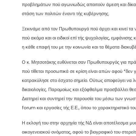
προβλημάτων πού αγωνιωδώς απαιτούν άμεση και δίκαιη
στάση των πολιτών έναντι τής κυβέρνησης.
Ξεκινάμε από τον Πρωθυπουργό πού άρχει και κινεί τα 
πού ακόμα και οι ειδικοί επί τής ψυχολογίας, εμφάνιση
η κάθε επαφή του με την κοινωνία και τα θέματα διακυβ
Ο κ. Μητσοτάκης ευθύνεται σαν Πρωθυπουργός για πράξ
πού τίθεται προσωπικά σε κρίση είναι απών αφού *δεν γ
κατρακύλησε στο έσχατο σημείο. Ούτως αποφεύγει να λο
δικαιολογίες. Παρομοίως και εξόφθαλμα προσβάλλει θεσμ
Διατηρεί και συντηρεί την παρουσία του μέσω των γν
forum και εργασίες τής Ε.Ε., όπου το χαρακτηριστικό το
Η εκλογή του στην αρχηγία τής ΝΔ είναι αποτέλεσμα μυ
οικογενειακού ονόματος, αφού το βιογραφικό του στερε