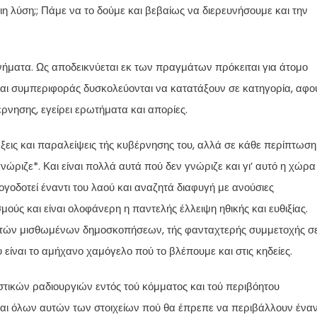
 λύση;; Πάμε να το δούμε και βεβαίως να διερευνήσουμε και την
νήματα. Ως αποδεικνύεται εκ των πραγμάτων πρόκειται για άτομο
ς και συμπεριφοράς δυσκολεύονται να κατατάξουν σε κατηγορία, αφο
έρνησης, εγείρει ερωτήματα και απορίες.
εις και παραλείψεις τής κυβέρνησης του, αλλά σε κάθε περίπτωση
νώριζε*. Και είναι πολλά αυτά πού δεν γνώριζε και γι’ αυτό η χώρα
γοδοτεί έναντι του λαού και αναζητά διαφυγή με ανούσιες
ούς και είναι ολοφάνερη η παντελής έλλειψη ηθικής και ευθιξίας.
ωστών μισθωμένων δημοσκοπήσεων, τής φανταχτερής συμμετοχής σ
υ είναι το αμήχανο χαμόγελο πού το βλέπουμε και στις κηδείες.
στικών ραδιουργιών εντός τού κόμματος και τού περιβόητου
ίται όλων αυτών των στοιχείων πού θα έπρεπε να περιβάλλουν ένα