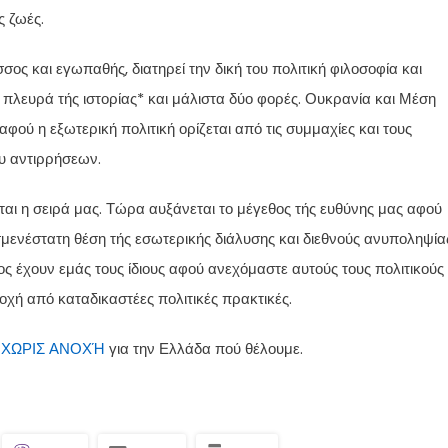
ς ζωές.
 και εγωπαθής, διατηρεί την δική του πολιτική φιλοσοφία και
 πλευρά τής ιστορίας* και μάλιστα δύο φορές. Ουκρανία και Μέση
ού η εξωτερική πολιτική ορίζεται από τις συμμαχίες και τους
υ αντιρρήσεων.
εται η σειρά μας. Τώρα αυξάνεται το μέγεθος τής ευθύνης μας αφού
μενέστατη θέση τής εσωτερικής διάλυσης και διεθνούς ανυποληψία
ς έχουν εμάς τους ίδιους αφού ανεχόμαστε αυτούς τους πολιτικούς
οχή από καταδικαστέες πολιτικές πρακτικές.
ΧΩΡΙΣ ΑΝΟΧΉ
για την Ελλάδα πού θέλουμε.