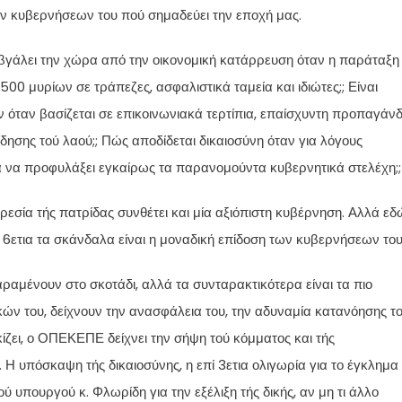
 των κυβερνήσεων του πού σημαδεύει την εποχή μας.
βγάλει την χώρα από την οικονομική κατάρρευση όταν η παράταξη
00 μυρίων σε τράπεζες, ασφαλιστικά ταμεία και ιδιώτες;; Είναι
 όταν βασίζεται σε επικοινωνιακά τερτίπια, επαίσχυντη προπαγάνδ
δησης τού λαού;; Πώς αποδίδεται δικαιοσύνη όταν για λόγους
 να προφυλάξει εγκαίρως τα παρανομούντα κυβερνητικά στελέχη;;
εσία τής πατρίδας συνθέτει και μία αξιόπιστη κυβέρνηση. Αλλά εδ
ί 6ετια τα σκάνδαλα είναι η μοναδική επίδοση των κυβερνήσεων του
αμένουν στο σκοτάδι, αλλά τα συνταρακτικότερα είναι τα πιο
ών του, δείχνουν την ανασφάλεια του, την αδυναμία κατανόησης τ
κίζει, ο ΟΠΕΚΕΠΕ δείχνει την σήψη τού κόμματος και τής
 Η υπόσκαψη τής δικαιοσύνης, η επί 3ετια ολιγωρία για το έγκλημα
 υπουργού κ. Φλωρίδη για την εξέλιξη τής δικής, αν μη τι άλλο