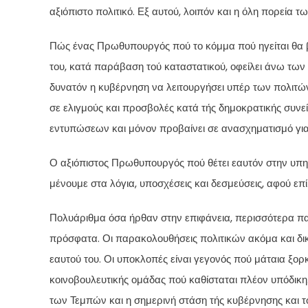
αξιόπιστο πολιτικό. Εξ αυτού, λοιπόν και η όλη πορεία
Πώς ένας Πρωθυπουργός πού το κόμμα πού ηγείται θα 
του, κατά παράβαση τού καταστατικού, οφείλει άνω των 5
δυνατόν η κυβέρνηση να λειτουργήσει υπέρ των πολιτών
σε ελιγμούς και προσβολές κατά τής δημοκρατικής συνεί
εντυπώσεων και μόνον προβαίνει σε ανασχηματισμό για
Ο αξιόπιστος Πρωθυπουργός πού θέτει εαυτόν στην υπηρ
μένουμε στα λόγια, υποσχέσεις και δεσμεύσεις, αφού επ
Πολυάριθμα όσα ήρθαν στην επιφάνεια, περισσότερα παρ
πρόσφατα. Οι παρακολουθήσεις πολιτικών ακόμα και δικ
εαυτού του. Οι υποκλοπές είναι γεγονός πού μάταια ξορ
κοινοβουλευτικής ομάδας πού καθίσταται πλέον υπόδικη.
των Τεμπών και η σημερινή στάση τής κυβέρνησης και τού