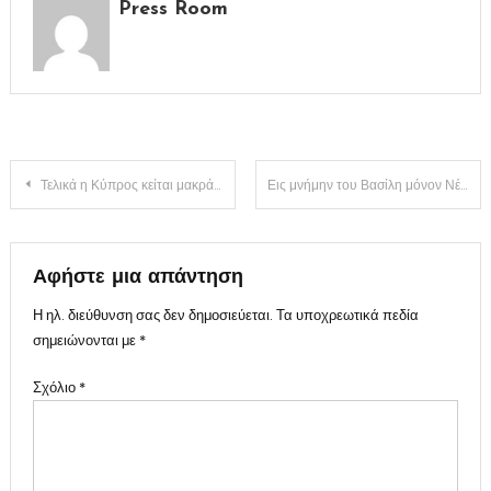
Press Room
Πλοήγηση
Τελικά η Κύπρος κείται μακράν;; Ποια η θέση της Ελλάδος και ποια του Σ.Α. του ΟΗΕ;;
Εις μνήμην του Βασίλη μόνον Νέμεσις και Τίσις..
άρθρων
Αφήστε μια απάντηση
Η ηλ. διεύθυνση σας δεν δημοσιεύεται.
Τα υποχρεωτικά πεδία
σημειώνονται με
*
Σχόλιο
*