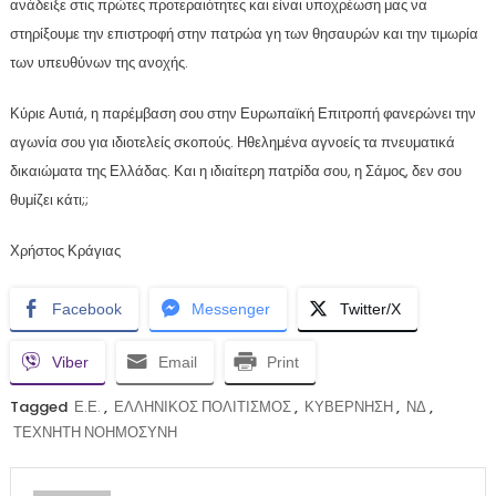
ανάδειξε στις πρώτες προτεραιότητες και είναι υποχρέωση μας να
στηρίξουμε την επιστροφή στην πατρώα γη των θησαυρών και την τιμωρία
των υπευθύνων της ανοχής.
Κύριε Αυτιά, η παρέμβαση σου στην Ευρωπαϊκή Επιτροπή φανερώνει την
αγωνία σου για ιδιοτελείς σκοπούς. Ηθελημένα αγνοείς τα πνευματικά
δικαιώματα της Ελλάδας. Και η ιδιαίτερη πατρίδα σου, η Σάμος, δεν σου
θυμίζει κάτι;;
Χρήστος Κράγιας
Facebook
Messenger
Twitter/X
Viber
Email
Print
Tagged
Ε.Ε.
,
ΕΛΛΗΝΙΚΟΣ ΠΟΛΙΤΙΣΜΟΣ
,
ΚΥΒΕΡΝΗΣΗ
,
ΝΔ
,
ΤΕΧΝΗΤΗ ΝΟΗΜΟΣΥΝΗ