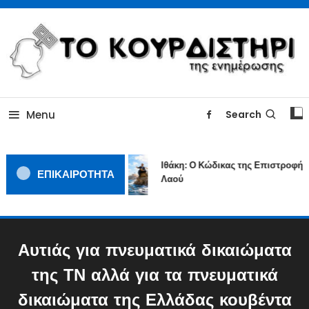
Skip
To
Content
ΓΙΑΤΙ Η ΕΙΔΗΣΗ ΔΕΝ ΚΟΥΡΔΙΖΕΤΑΙ
TOKOURDISTIRI.GR
Menu
Search
Ιθάκη: Ο Κώδικας της Επιστροφής 
ΕΠΙΚΑΙΡΟΤΗΤΑ
Λαού
Αυτιάς για πνευματικά δικαιώματα
της ΤΝ αλλά για τα πνευματικά
δικαιώματα της Ελλάδας κουβέντα