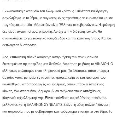
Εκκωφαντική η απουσία του ελληνικού κράτους. Ουδέποτε κυβέρνηση
ασχολήθηκε με το θέμα, με συγκεκριμένες προτάσεις σε ευρωπαϊκό και σε
παγκόσμιο επίπεδο. Μήπως δεν είναι Έλληνες οι κυβερνώντες;; Η ερώτηση
δεν είναι, αγαπητοί μου, ρητορική. Αν έχετε την διάθεση, εύκολα θα
ανακαλύψετε το γενεαλογικό τους δένδρο και την καταγωγή τους. Και θα
εκπλαγείτε δυσάρεστα.
Άρα, επιτακτική εθνική ανάγκη η αναγνώριση των πνευματικών
δικαιωμάτων της πατρίδας μας διεθνώς. Απαίτηση με βάση το ΔΙΚΑΙΟΝ. Ο
ελληνικός πολιτισμός είναι κληρονομιά μας. Το βλέπουμε όπου υπάρχει
αρχαίος ναός, μνημείο, εγχάρακτες γραφές, κείμενα και πάπυροι που
καλύφθηκαν από προσευχές και ψαλμούς, όπου υπάρχει έστω ένας
κίονας, ένα σπασμένο μάρμαρο. Αυτά ανήκουν στους αυτόχθονες
ιθαγενείς της ελληνικής γης. Είναι η σύνδεση παρελθόντος, παρόντος,
μέλλοντος και η ΕΛΛΗΝΩΝ ΣΥΝΕΛΕΥΣΙΣ είναι η μόνη πολιτική δύναμη
και παρουσία, που με σοβαρότητα και πρόγραμμα ενσκήπτει στο θέμα. Το