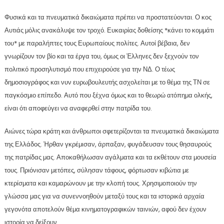
Φυσικά και τα πνευματικά δικαιώματα πρέπει να προστατεύονται. Ο κος
Αυτιάς μόλις ανακάλυψε τον τροχό. Ευκαιρίας δοθείσης *κάνει το κομμάτι
του* με παραλήπτες τους Ευρωπαίους πολίτες. Αυτοί βέβαια, δεν
γνωρίζουν τον βίο και τα έργα του, όμως οι Έλληνες δεν ξεχνούν τον
πολιτικό προσηλυτισμό που επιχειρούσε για την ΝΔ. Ο τέως
δημοσιογράφος και νυν ευρωβουλευτής ασχολείται με το θέμα της ΤΝ σε
παγκόσμιο επίπεδο. Αυτό που ξέχνα όμως και το θεωρώ ατόπημα ολκής,
είναι ότι αποφεύγει να αναφερθεί στην πατρίδα του.
Αιώνες τώρα κράτη και άνθρωποι σφετερίζονται τα πνευματικά δικαιώματα
της Ελλάδος. Ήρθαν γκρέμισαν, άρπαξαν, φυγάδευσαν τους θησαυρούς
της πατρίδας μας. Αποκαθήλωσαν αγάλματα και τα εκθέτουν στα μουσεία
τους. Πριόνισαν μετόπες, σύλησαν τάφους, φόρτωσαν κιβώτια με
κτερίσματα και καμαρώνουν με την κλοπή τους. Χρησιμοποιούν την
γλώσσα μας για να συνεννοηθούν μεταξύ τους και τα ιστορικά αρχαία
γεγονότα αποτελούν θέμα κινηματογραφικών ταινιών, αφού δεν έχουν
ιστορία να δείξουν.