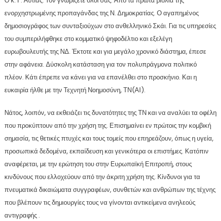
Ο κ. Γ. Αυτιάς. Τον γνωρίζετε όλοι σας. Από τα πρώτα βιολιά της
ενορχηστρωμένης προπαγάνδας της Ν. Δημοκρατίας. Ο αγαπημένος
δημοσιογράφος των συνταξιούχων στο ανθελληνικό Σκάι. Για τις υπηρεσίες
του συμπεριλήφθηκε στο κομματικό ψηφοδέλτιο και εξελέγη
ευρωβουλευτής της ΝΔ. Έκτοτε και για μεγάλο χρονικό διάστημα, έπεσε
στην αφάνεια. Δύσκολη κατάσταση για τον πολυπράγμονα πολιτικό
πλέον. Κάτι έπρεπε να κάνει για να επανέλθει στο προσκήνιο. Και η
ευκαιρία ήλθε με την Τεχνητή Νοημοσύνη, ΤΝ(ΑΙ).
Νάτος, λοιπόν, να εκθειάζει τις δυνατότητες της ΤΝ και να αναλύει τα οφέλη
που προκύπτουν από την χρήση της. Επισημαίνει εν πρώτοις την κομβική
σημασία, τις θετικές πτυχές και τους τομείς που επηρεάζουν, όπως η υγεία,
προσωπικά δεδομένα, εκπαίδευση και γενικότερα οι επιστήμες. Κατόπιν
αναφέρεται, με την ερώτηση του στην Ευρωπαϊκή Επιτροπή, στους
κινδύνους που ελλοχεύουν από την άκριτη χρήση της. Κίνδυνοι για τα
πνευματικά δικαιώματα συγγραφέων, συνθετών και ανθρώπων της τέχνης
που βλέπουν τις δημιουργίες τους να γίνονται αντικείμενα ανηλεούς
αντιγραφής .