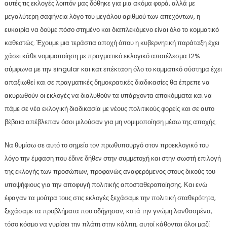
αυτές τις εκλογές λοιπόν μας δόθηκε για μια ακόμα φορά, αλλά με
μεγαλύτερη σαφήνεια λόγο του μεγάλου αριθμού των απεχόντων, η
ευκαιρία να δούμε πόσο στημένο και διαπλεκόμενο είναι όλο το κομματικό
καθεστώς. Έχουμε μια τεράστια αποχή όπου η κυβερνητική παράταξη έχει
χάσει κάθε νομιμοποίηση με πραγματικό εκλογικό αποτέλεσμα 12%
σύμφωνα με την singular και κατ επέκταση όλο το κομματικό σύστημα έχει
απαξιωθεί και σε πραγματικές δημοκρατικές διαδικασίες θα έπρεπε να
ακυρωθούν οι εκλογές να διαλυθούν τα υπάρχοντα αποκόμματα και να
πάμε σε νέα εκλογική διαδικασία με νέους πολιτικούς φορείς και σε αυτο
βέβαια απέβλεπαν όσοι μιλούσαν για μη νομιμοποίηση μέσω της αποχής.
Να θυμίσω σε αυτό το σημείο τον πρωθυπουργό στον προεκλογικό του
λόγο την έμφαση που έδινε δήθεν στην συμμετοχή και στην σωστή επιλογή
της εκλογής των προσώπων, προφανώς αναφερόμενος στους δικούς του
υποψήφιους για την αποφυγή πολιτικής αποσταθεροποίησης. Και ενώ
έφαγαν τα μούτρα τους στις εκλογές ξεχάσαμε την πολιτική σταθερότητα,
ξεχάσαμε τα προβλήματα που οδήγησαν, κατά την γνώμη λανθασμένα,
τόσο κόσμο να γυρίσει την πλάτη στην κάλπη, αυτοί κάθονται όλοι μαζί