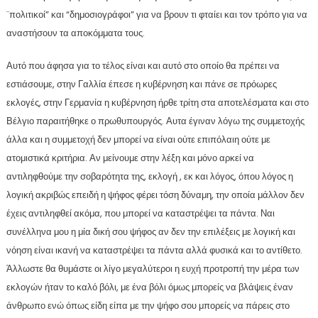
¨πολιτικοί” και “δημοσιογράφοι” για να βρουν τι φταίει και τον τρόπο για να
αναστήσουν τα αποκόμματα τους.
Αυτό που άφησα για το τέλος είναι και αυτό στο οποίο θα πρέπει να
εστιάσουμε, στην Γαλλία έπεσε η κυβέρνηση και πάνε σε πρόωρες
εκλογές, στην Γερμανία η κυβέρνηση ήρθε τρίτη στα αποτελέσματα και στο
Βέλγιο παραιτήθηκε ο πρωθυπουργός. Αυτα έγιναν λόγω της συμμετοχής
άλλα και η συμμετοχή δεν μπορεί να είναι ούτε επιπόλαιη ούτε με
ατομιστικά κριτήρια. Αν μείνουμε στην λέξη και μόνο αρκεί να
αντιληφθούμε την σοβαρότητα της, εκλογή , εκ και λόγος, όπου λόγος η
λογική ακριβώς επειδή η ψήφος φέρει τόση δύναμη, την οποία μάλλον δεν
έχεις αντιληφθεί ακόμα, που μπορεί να καταστρέψει τα πάντα. Ναι
συνέλληνα μου η μία δική σου ψήφος αν δεν την επιλέξεις με λογική και
νόηση είναι ικανή να καταστρέψει τα πάντα αλλά φυσικά και το αντίθετο.
Άλλωστε θα θυμάστε οι λίγο μεγαλύτεροι η ευχή προτροπή την μέρα των
εκλογών ήταν το καλό βόλι, με ένα βόλι όμως μπορείς να βλάψεις έναν
άνθρωπο ενώ όπως είδη είπα με την ψήφο σου μπορείς να πάρεις στο