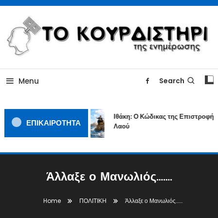
Skip
To
Content
ΓΙΑΤΙ Η ΕΙΔΗΣΗ ΔΕΝ ΚΟΥΡΔΙΖΕΤΑΙ
TOKOURDISTIRI.GR
Menu
Search
Ιθάκη: Ο Κώδικας της Επιστροφής ε
ΕΠΙΚΑΙΡΟΤΗΤΑ
Λαού
Άλλαξε ο Μανωλιός…….
Home
ΠΟΛΙΤΙΚΗ
Άλλαξε ο Μανωλιός…….