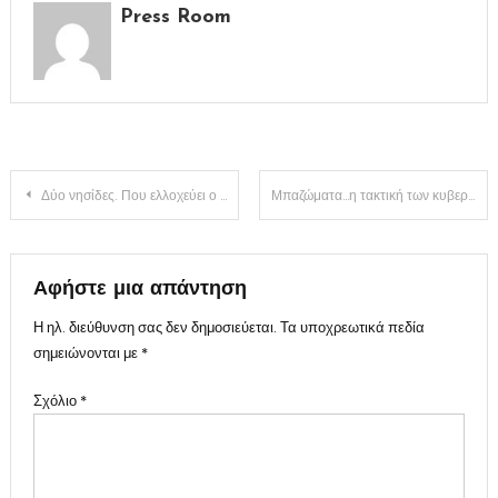
Press Room
Πλοήγηση
Δύο νησίδες. Που ελλοχεύει ο μεγαλύτερος κίνδυνος;;
Μπαζώματα…η τακτική των κυβερνήσεων ανά τα έτη
άρθρων
Αφήστε μια απάντηση
Η ηλ. διεύθυνση σας δεν δημοσιεύεται.
Τα υποχρεωτικά πεδία
σημειώνονται με
*
Σχόλιο
*