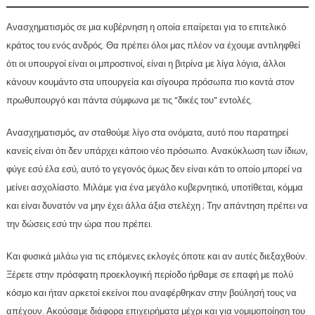
Ανασχηματισμός σε μια κυβέρνηση η οποία επαίρεται για το επιτελικό
κράτος του ενός ανδρός. Θα πρέπει όλοι μας πλέον να έχουμε αντιληφθεί
ότι οι υπουργοί είναι οι μπροστινοί, είναι η βιτρίνα με λίγα λόγια, άλλοι
κάνουν κουμάντο στα υπουργεία και σίγουρα πρόσωπα πιο κοντά στον
πρωθυπουργό και πάντα σύμφωνα με τις “δικές του” εντολές.
Ανασχηματισμός, αν σταθούμε λίγο στα ονόματα, αυτό που παρατηρεί
κανείς είναι ότι δεν υπάρχει κάποιο νέο πρόσωπο. Ανακύκλωση των ίδιων,
φύγε εσύ έλα εσύ, αυτό το γεγονός όμως δεν είναι κάτι το οποίο μπορεί να
μείνει ασχολίαστο. Μιλάμε για ένα μεγάλο κυβερνητικό, υποτίθεται, κόμμα
και είναι δυνατόν να μην έχει άλλα άξια στελέχη ; Την απάντηση πρέπει να
την δώσεις εσύ την ώρα που πρέπει.
Και φυσικά μιλάω για τις επόμενες εκλογές όποτε και αν αυτές διεξαχθούν.
Ξέρετε στην πρόσφατη προεκλογική περίοδο ήρθαμε σε επαφή με πολύ
κόσμο και ήταν αρκετοί εκείνοι που αναφέρθηκαν στην βούλησή τους να
απέχουν. Ακούσαμε διάφορα επιχειρήματα μέχρι και για νομιμοποίηση του