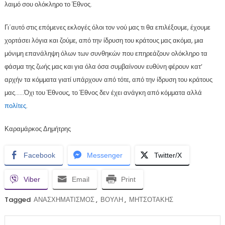
λαιμό σου ολόκληρο το Έθνος.
Γι΄αυτό στις επόμενες εκλογές όλοι τον νού μας τι θα επιλέξουμε, έχουμε
χορτάσει λόγια και ζούμε, από την ίδρυση του κράτους μας ακόμα, μια
μόνιμη επανάληψη όλων των συνθηκών που επηρεάζουν ολόκληρο τα
φάσμα της ζωής μας και για όλα όσα συμβαίνουν ευθύνη φέρουν κατ’
αρχήν τα κόμματα γιατί υπάρχουν από τότε, από την ίδρυση του κράτους
μας……Όχι του Έθνους, το Έθνος δεν έχει ανάγκη από κόμματα αλλά
πολίτες
.
Καραμάρκος Δημήτρης
Facebook
Messenger
Twitter/X
Viber
Email
Print
Tagged
ΑΝΑΣΧΗΜΑΤΙΣΜΟΣ
,
ΒΟΥΛΗ
,
ΜΗΤΣΟΤΑΚΗΣ