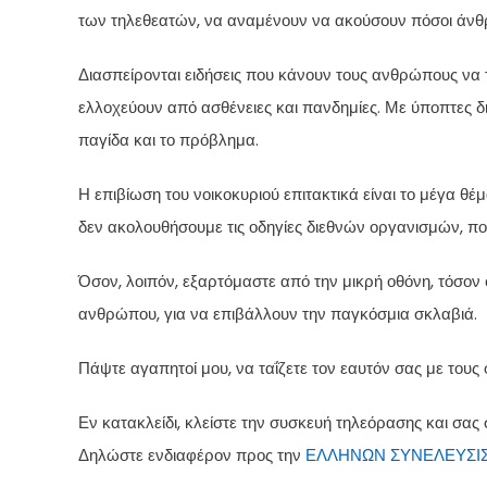
των τηλεθεατών, να αναμένουν να ακούσουν πόσοι άν
Διασπείρονται ειδήσεις που κάνουν τους ανθρώπους να 
ελλοχεύουν από ασθένειες και πανδημίες. Με ύποπτες δ
παγίδα και το πρόβλημα.
Η επιβίωση του νοικοκυριού επιτακτικά είναι το μέγα θ
δεν ακολουθήσουμε τις οδηγίες διεθνών οργανισμών, π
Όσον, λοιπόν, εξαρτόμαστε από την μικρή οθόνη, τόσον 
ανθρώπου, για να επιβάλλουν την παγκόσμια σκλαβιά.
Πάψτε αγαπητοί μου, να ταΐζετε τον εαυτόν σας με τους
Εν κατακλείδι, κλείστε την συσκευή τηλεόρασης και σας
Δηλώστε ενδιαφέρον προς την
ΕΛΛΗΝΩΝ ΣΥΝΕΛΕΥΣΙ