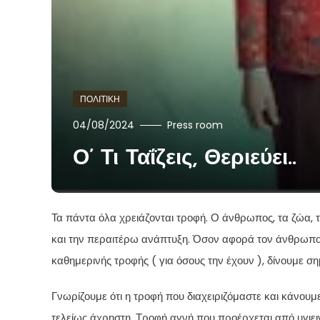
ΠΟΛΙΤΙΚΗ
04/08/2024
Press room
Ο’ Τι Ταΐζεις, Θεριεύει..
Τα πάντα όλα χρειάζονται τροφή. Ο άνθρωπος, τα ζώα, 
και την περαιτέρω ανάπτυξη. Όσον αφορά τον άνθρωπο, υ
καθημερινής τροφής ( για όσους την έχουν ), δίνουμε σ
Γνωρίζουμε ότι η τροφή που διαχειριζόμαστε και κάνουμ
τελείως άχρηστη. Τροφή αγνή που προέρχεται από υγιε