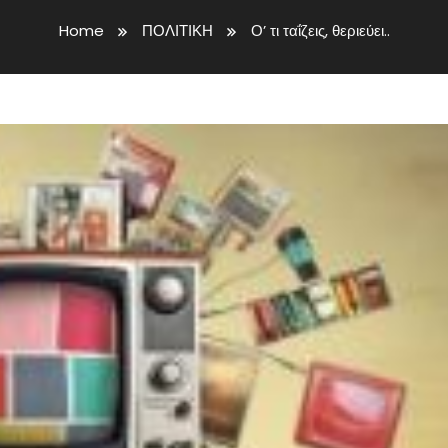
Home
ΠΟΛΙΤΙΚΗ
Ο’ τι ταΐζεις, θεριεύει..