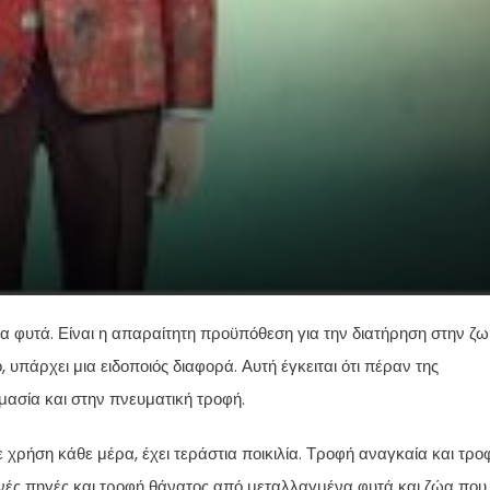
τα φυτά. Είναι η απαραίτητη προϋπόθεση για την διατήρηση στην ζω
πάρχει μια ειδοποιός διαφορά. Αυτή έγκειται ότι πέραν της
ημασία και στην πνευματική τροφή.
ε χρήση κάθε μέρα, έχει τεράστια ποικιλία. Τροφή αναγκαία και τρο
ινές πηγές και τροφή θάνατος από μεταλλαγμένα φυτά και ζώα που