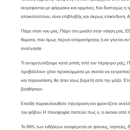
εκτρέφονται με φάρμακα και ορμόνες. Και δυστυχώς η 
αποκαλύπτουν, είναι επιβλαβής και άκρως επικίνδυνη. 
Πάμε στον νου μας. Πάμε στο μυαλό στην νόηση μας. Εδώ
θύματα, που όμως περνά απαρατήρητος ή αν γίνεται αντ
αναλγησία
Τι αντιμετωπίζουμε κατά ριπάς από τον περίγυρο μας;; Πο
προβάλλουν χίλια προσκόμματα με σκοπό να εκτραπούμε
και παρουσίαση, θα ήταν ίσως βαρετή από την μάζα. Έτσ
βοηθήσουν.
Επειδή παρακολουθείτε τηλεόραση και φροντίζετε ανελλ
του φόβου. Η πλειοψηφία πιστεύει πως ο, τι ακούει από 
Το 99% των ειδήσεων αναφέρεται σε φόνους, ληστείες, δυ