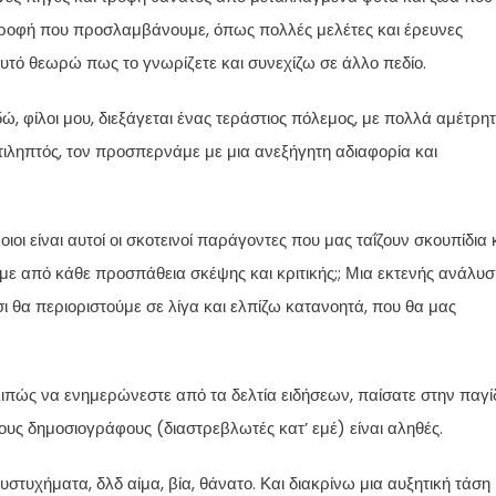
τροφή που προσλαμβάνουμε, όπως πολλές μελέτες και έρευνες
Αυτό θεωρώ πως το γνωρίζετε και συνεχίζω σε άλλο πεδίο.
, φίλοι μου, διεξάγεται ένας τεράστιος πόλεμος, με πολλά αμέτρη
ιληπτός, τον προσπερνάμε με μια ανεξήγητη αδιαφορία και
ιοι είναι αυτοί οι σκοτεινοί παράγοντες που μας ταΐζουν σκουπίδια 
 από κάθε προσπάθεια σκέψης και κριτικής;; Μια εκτενής ανάλυσ
ι θα περιοριστούμε σε λίγα και ελπίζω κατανοητά, που θα μας
ιπώς να ενημερώνεστε από τα δελτία ειδήσεων, παίσατε στην παγί
τους δημοσιογράφους (διαστρεβλωτές κατ’ εμέ) είναι αληθές.
στυχήματα, δλδ αίμα, βία, θάνατο. Και διακρίνω μια αυξητική τάση