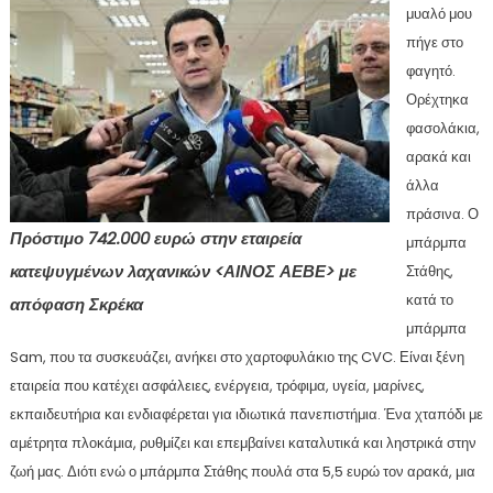
μυαλό μου
πήγε στο
φαγητό.
Ορέχτηκα
φασολάκια,
αρακά και
άλλα
πράσινα. Ο
Πρόστιμο 742.000 ευρώ στην εταιρεία
μπάρμπα
κατεψυγμένων λαχανικών <ΑΙΝΟΣ ΑΕΒΕ> με
Στάθης,
κατά το
απόφαση Σκρέκα
μπάρμπα
Sam, που τα συσκευάζει, ανήκει στο χαρτοφυλάκιο της CVC. Είναι ξένη
εταιρεία που κατέχει ασφάλειες, ενέργεια, τρόφιμα, υγεία, μαρίνες,
εκπαιδευτήρια και ενδιαφέρεται για ιδιωτικά πανεπιστήμια. Ένα χταπόδι με
αμέτρητα πλοκάμια, ρυθμίζει και επεμβαίνει καταλυτικά και ληστρικά στην
ζωή μας. Διότι ενώ ο μπάρμπα Στάθης πουλά στα 5,5 ευρώ τον αρακά, μια