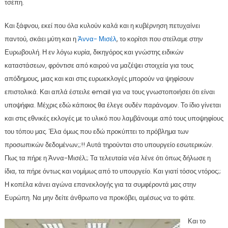
τσέπη.
Και ξάφνου, εκεί που όλα κυλούν καλά και η κυβέρνηση πετυχαίνει
παντού, σκάει μύτη και η
Άννα- Μισέλ
, το κορίτσι που στείλαμε στην
Ευρωβουλή. Η εν λόγω κυρία, δικηγόρος και γνώστης ειδικών
καταστάσεων, φρόντισε από καιρού να μαζέψει στοιχεία για τους
απόδημους, μιας και και στις ευρωεκλογές μπορούν να ψηφίσουν
επιστολικά. Και απλά έστειλε email για να τους γνωστοποιήσει ότι είναι
υποψήφια. Μέχρις εδώ κάποιος θα έλεγε ουδέν παράνομον. Το ίδιο γίνεται
και στις εθνικές εκλογές με το υλικό που λαμβάνουμε από τους υποψηφίους
του τόπου μας. Έλα όμως που εδώ προκύπτει το πρόβλημα των
προσωπικών δεδομένων;;!! Αυτά τηρούνται στο υπουργείο εσωτερικών.
Πως τα πήρε η Άννα-Μισέλ;; Τα τελευταία νέα λένε ότι όπως δήλωσε η
ίδια, τα πήρε όντως και νομίμως από το υπουργείο. Και γιατί τόσος ντόρος;;
Η κοπέλα κάνει αγώνα επανεκλογής για τα συμφέροντά μας στην
Ευρώπη. Να μην δείτε άνθρωπο να προκόβει, αμέσως να το φάτε.
Και το