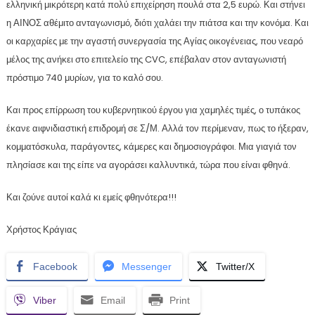
ελληνική μικρότερη κατά πολύ επιχείρηση πουλά στα 2,5 ευρώ. Και στήνει
η ΑΙΝΟΣ αθέμιτο ανταγωνισμό, διότι χαλάει την πιάτσα και την κονόμα. Και
οι καρχαρίες με την αγαστή συνεργασία της Αγίας οικογένειας, που νεαρό
μέλος της ανήκει στο επιτελείο της CVC, επέβαλαν στον ανταγωνιστή
πρόστιμο 740 μυρίων, για το καλό σου.
Και προς επίρρωση του κυβερνητικού έργου για χαμηλές τιμές, ο τυπάκος
έκανε αιφνιδιαστική επιδρομή σε Σ/Μ. Αλλά τον περίμεναν, πως το ήξεραν,
κομματόσκυλα, παράγοντες, κάμερες και δημοσιογράφοι. Μια γιαγιά τον
πλησίασε και της είπε να αγοράσει καλλυντικά, τώρα που είναι φθηνά.
Και ζούνε αυτοί καλά κι εμείς φθηνότερα!!!
Χρήστος Κράγιας
Facebook
Messenger
Twitter/X
Viber
Email
Print