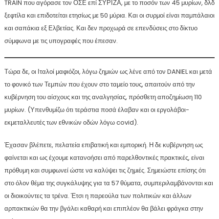
TRAIN που αγόρασε τον ΟΣΕ επί ΣΥΡΙΖΑ, με το ποσόν των 45 μυρίων, δλδ
ξεφτίλα και επιδοτείται ετησίως με 50 μύρια. Και οι συρμοί είναι παμπάλαιοι
και σαπάκια εξ Ελβετίας. Και δεν προχωρά σε επενδύσεις στο δίκτυο
σύμφωνα με τις υπογραφές που έπεσαν.
Τώρα δε, οι Ιταλοί μαφιόζοι, λόγω ζημιών ως λένε από τον DANIEL και μετά
το φονικό των Τεμπών που έχουν στο ταμείο τους, απαιτούν από την
κυβέρνηση του αίσχους και της αναλγησίας, πρόσθετη αποζημίωση 110
μυρίων. (Υπενθυμίζω ότι τεράστια ποσά έλαβαν και οι εργολάβοι-
εκμεταλλευτές των εθνικών οδών λόγω covid).
Έχασαν βλέπετε, πελατεία επιβατική και εμπορική. Η δε κυβέρνηση ως
φαίνεται και ως έχουμε κατανοήσει από παρελθοντικές πρακτικές, είναι
πρόθυμη και συμφωνεί ώστε να καλύψει τις ζημιές. Σημειώστε επίσης ότι
στο όλον θέμα της συγκάλυψης για τα 57 θύματα, συμπεριλαμβάνονται και
οι διοικούντες τα τρένα. Έτσι η παρεούλα των πολιτικών και άλλων
αρπακτικών θα την βγάλει καθαρή και επιπλέον θα βάλει φράγκα στην