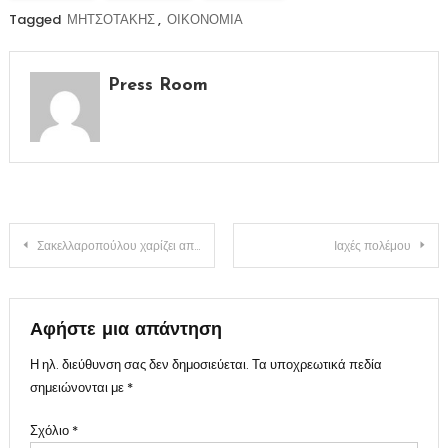
Tagged
ΜΗΤΣΟΤΑΚΗΣ
,
ΟΙΚΟΝΟΜΙΑ
Press Room
Πλοήγηση
Σακελλαροπούλου χαρίζει απλόχερα ιθαγένεια σε αλλογενείς(ΒΙΝΤΕΟ)
Ιαχές πολέμου
άρθρων
Αφήστε μια απάντηση
Η ηλ. διεύθυνση σας δεν δημοσιεύεται.
Τα υποχρεωτικά πεδία
σημειώνονται με
*
Σχόλιο
*