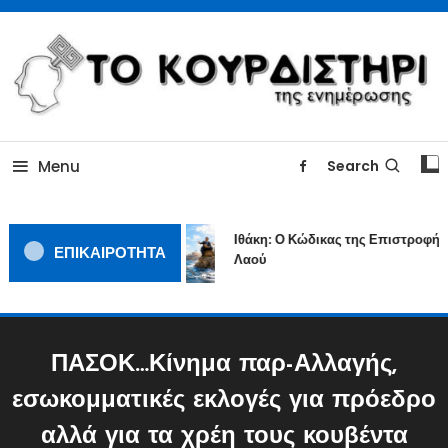
Skip
To
Content
ΓΙΑΤΙ Η ΕΙΔΗΣΗ ΔΕΝ ΚΟΥΡΔΙΖΕΤΑΙ
TOKOURDISTIRI.GR
Menu
Search
Ιθάκη: Ο Κώδικας της Επιστροφής 
ΕΠΙΚΑΙΡΟΤΗΤΑ
Λαού
ΠΑΣΟΚ…Κίνημα παρ-Αλλαγής,
εσωκομματικές εκλογές για πρόεδρο
αλλά για τα χρέη τους κουβέντα