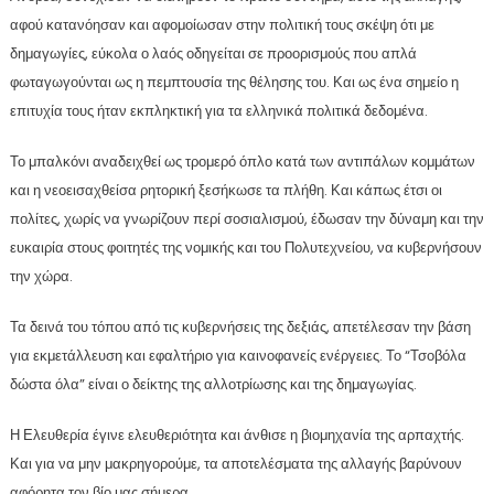
αφού κατανόησαν και αφομοίωσαν στην πολιτική τους σκέψη ότι με
δημαγωγίες, εύκολα ο λαός οδηγείται σε προορισμούς που απλά
φωταγωγούνται ως η πεμπτουσία της θέλησης του. Και ως ένα σημείο η
επιτυχία τους ήταν εκπληκτική για τα ελληνικά πολιτικά δεδομένα.
Το μπαλκόνι αναδειχθεί ως τρομερό όπλο κατά των αντιπάλων κομμάτων
και η νεοεισαχθείσα ρητορική ξεσήκωσε τα πλήθη. Και κάπως έτσι οι
πολίτες, χωρίς να γνωρίζουν περί σοσιαλισμού, έδωσαν την δύναμη και την
ευκαιρία στους φοιτητές της νομικής και του Πολυτεχνείου, να κυβερνήσουν
την χώρα.
Τα δεινά του τόπου από τις κυβερνήσεις της δεξιάς, απετέλεσαν την βάση
για εκμετάλλευση και εφαλτήριο για καινοφανείς ενέργειες. Το “Τσοβόλα
δώστα όλα” είναι ο δείκτης της αλλοτρίωσης και της δημαγωγίας.
Η Ελευθερία έγινε ελευθεριότητα και άνθισε η βιομηχανία της αρπαχτής.
Και για να μην μακρηγορούμε, τα αποτελέσματα της αλλαγής βαρύνουν
αφόρητα τον βίο μας σήμερα.