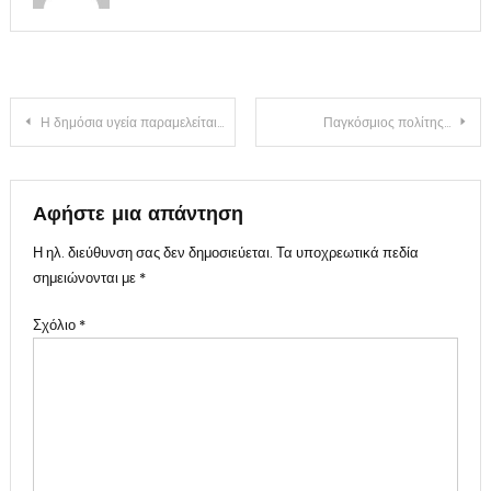
Πλοήγηση
Η δημόσια υγεία παραμελείται και το δωρεάν ξεχάστηκε…
Παγκόσμιος πολίτης…
άρθρων
Αφήστε μια απάντηση
Η ηλ. διεύθυνση σας δεν δημοσιεύεται.
Τα υποχρεωτικά πεδία
σημειώνονται με
*
Σχόλιο
*