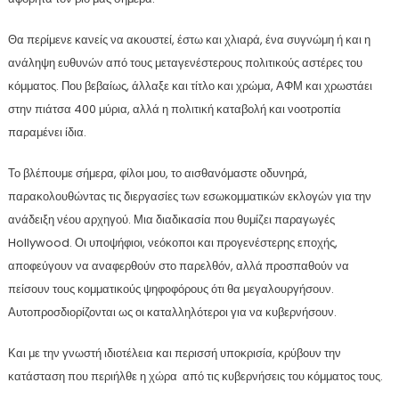
Θα περίμενε κανείς να ακουστεί, έστω και χλιαρά, ένα συγνώμη ή και η
ανάληψη ευθυνών από τους μεταγενέστερους πολιτικούς αστέρες του
κόμματος. Που βεβαίως, άλλαξε και τίτλο και χρώμα, ΑΦΜ και χρωστάει
στην πιάτσα 400 μύρια, αλλά η πολιτική καταβολή και νοοτροπία
παραμένει ίδια.
Το βλέπουμε σήμερα, φίλοι μου, το αισθανόμαστε οδυνηρά,
παρακολουθώντας τις διεργασίες των εσωκομματικών εκλογών για την
ανάδειξη νέου αρχηγού. Μια διαδικασία που θυμίζει παραγωγές
Hollywood. Οι υποψήφιοι, νεόκοποι και προγενέστερης εποχής,
αποφεύγουν να αναφερθούν στο παρελθόν, αλλά προσπαθούν να
πείσουν τους κομματικούς ψηφοφόρους ότι θα μεγαλουργήσουν.
Αυτοπροσδιορίζονται ως οι καταλληλότεροι για να κυβερνήσουν.
Και με την γνωστή ιδιοτέλεια και περισσή υποκρισία, κρύβουν την
κατάσταση που περιήλθε η χώρα από τις κυβερνήσεις του κόμματος τους.