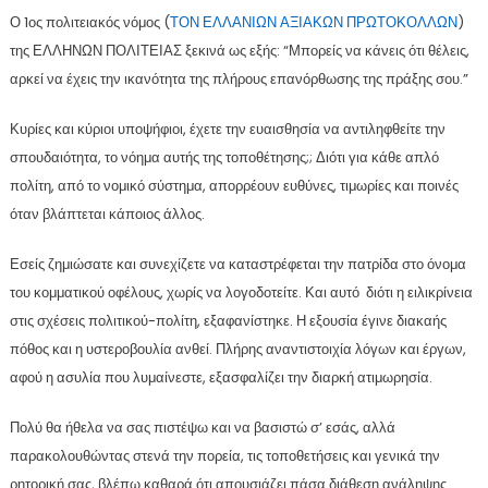
Ο 1ος πολιτειακός νόμος (
ΤΟΝ ΕΛΛΑΝΙΩΝ ΑΞΙΑΚΩΝ ΠΡΩΤΟΚΟΛΛΩΝ
)
της ΕΛΛΗΝΩΝ ΠΟΛΙΤΕΙΑΣ ξεκινά ως εξής: “Μπορείς να κάνεις ότι θέλεις,
αρκεί να έχεις την ικανότητα της πλήρους επανόρθωσης της πράξης σου.”
Κυρίες και κύριοι υποψήφιοι, έχετε την ευαισθησία να αντιληφθείτε την
σπουδαιότητα, το νόημα αυτής της τοποθέτησης;; Διότι για κάθε απλό
πολίτη, από το νομικό σύστημα, απορρέουν ευθύνες, τιμωρίες και ποινές
όταν βλάπτεται κάποιος άλλος.
Εσείς ζημιώσατε και συνεχίζετε να καταστρέφεται την πατρίδα στο όνομα
του κομματικού οφέλους, χωρίς να λογοδοτείτε. Και αυτό διότι η ειλικρίνεια
στις σχέσεις πολιτικού-πολίτη, εξαφανίστηκε. Η εξουσία έγινε διακαής
πόθος και η υστεροβουλία ανθεί. Πλήρης αναντιστοιχία λόγων και έργων,
αφού η ασυλία που λυμαίνεστε, εξασφαλίζει την διαρκή ατιμωρησία.
Πολύ θα ήθελα να σας πιστέψω και να βασιστώ σ’ εσάς, αλλά
παρακολουθώντας στενά την πορεία, τις τοποθετήσεις και γενικά την
ρητορική σας, βλέπω καθαρά ότι απουσιάζει πάσα διάθεση ανάληψης