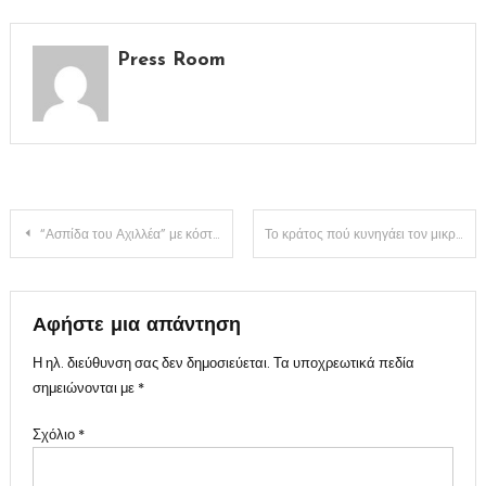
Press Room
Πλοήγηση
“Ασπίδα του Αχιλλέα” με κόστος 2,8 δις, από το δημόσιο χρήμα
Το κράτος πού κυνηγάει τον μικρό οφειλέτη, είναι ο μεγαλύτερος μπαταχτσής
άρθρων
Αφήστε μια απάντηση
Η ηλ. διεύθυνση σας δεν δημοσιεύεται.
Τα υποχρεωτικά πεδία
σημειώνονται με
*
Σχόλιο
*