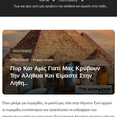
Home
ΠΟΛΙΤΙΣΜΟΣ
Πυρ και αμίς γιατί μας κρύβουν την αλήθεια και είμαστε στην λήθη…
ΠΟΛΙΤΙΣΜΟΣ
17/04/2025
Press room
Πυρ Και Αμίς Γιατί Μας Κρύβουν
Την Αλήθεια Και Είμαστε Στην
Λήθη…
Όταν μιλάμε για πυραμίδες, το μυαλό μας πάει στην Αίγυπτο. Εκεί αρχικά
οι πυραμίδες εντοπίστηκαν και προκάλεσαν το ενδιαφέρον των
επιστημόνων αλλά και τού κοινού. Ετυμολογικά Αίγυπτος σημαίνει υπό τού