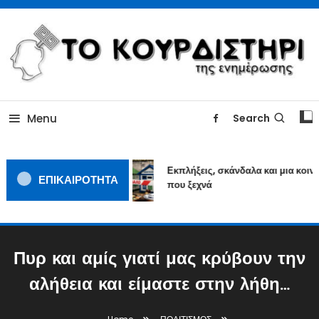
Skip
To
Content
ΓΙΑΤΙ Η ΕΙΔΗΣΗ ΔΕΝ ΚΟΥΡΔΙΖΕΤΑΙ
TOKOURDISTIRI.GR
Menu
Search
Εκπλήξεις, σκάνδαλα και μια κοινω
ΕΠΙΚΑΙΡΟΤΗΤΑ
που ξεχνά
Πυρ και αμίς γιατί μας κρύβουν την
αλήθεια και είμαστε στην λήθη…