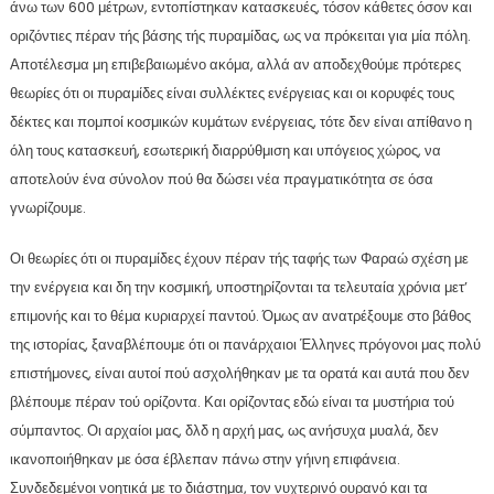
άνω των 600 μέτρων, εντοπίστηκαν κατασκευές, τόσον κάθετες όσον και
οριζόντιες πέραν τής βάσης τής πυραμίδας, ως να πρόκειται για μία πόλη.
Αποτέλεσμα μη επιβεβαιωμένο ακόμα, αλλά αν αποδεχθούμε πρότερες
θεωρίες ότι οι πυραμίδες είναι συλλέκτες ενέργειας και οι κορυφές τους
δέκτες και πομποί κοσμικών κυμάτων ενέργειας, τότε δεν είναι απίθανο η
όλη τους κατασκευή, εσωτερική διαρρύθμιση και υπόγειος χώρος, να
αποτελούν ένα σύνολον πού θα δώσει νέα πραγματικότητα σε όσα
γνωρίζουμε.
Οι θεωρίες ότι οι πυραμίδες έχουν πέραν τής ταφής των Φαραώ σχέση με
την ενέργεια και δη την κοσμική, υποστηρίζονται τα τελευταία χρόνια μετ’
επιμονής και το θέμα κυριαρχεί παντού. Όμως αν ανατρέξουμε στο βάθος
της ιστορίας, ξαναβλέπουμε ότι οι πανάρχαιοι Έλληνες πρόγονοι μας πολύ
επιστήμονες, είναι αυτοί πού ασχολήθηκαν με τα ορατά και αυτά που δεν
βλέπουμε πέραν τού ορίζοντα. Και ορίζοντας εδώ είναι τα μυστήρια τού
σύμπαντος. Οι αρχαίοι μας, δλδ η αρχή μας, ως ανήσυχα μυαλά, δεν
ικανοποιήθηκαν με όσα έβλεπαν πάνω στην γήινη επιφάνεια.
Συνδεδεμένοι νοητικά με το διάστημα, τον νυχτερινό ουρανό και τα