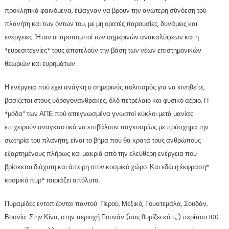
προκλητικά φαινόμενα, έψαχναν να βρουν την ανώτερη σύνδεση τού
πλανήτη και των όντων του, με μη ορατές παρουσίες, δυνάμεις και
ενέργειες. Ήταν οι προπομποί των σημερινών ανακαλύψεων και η
*ευρεσιτεχνίες* τους αποτελούν την βάση των νέων επιστημονικών
θεωριών και ευρημάτων.
Η ενέργεια πού έχει ανάγκη ο σημερινός πολιτισμός για να κινηθείτε,
βασίζεται στους υδρογονάνθρακες, δλδ πετρέλαιο και φυσικό αέριο. Η
*μόδα” των ΑΠΕ πού απεγνωσμένα γνωστοί κύκλοι μετά μανίας
επιχειρούν αναγκαστικά να επιβάλουν παγκοσμίως με πρόσχημα την
σωτηρία του πλανήτη, είναι το βήμα πού θα κρατά τους ανθρώπους
εξαρτημένους πλήρως και μακριά από την ελεύθερη ενέργεια πού
βρίσκεται διάχυτη και άπειρη στον κοσμικό χώρο. Και εδώ η έκφραση*
κοσμικό πυρ* ταιριάζει απόλυτα.
Πυραμίδες εντοπίζονται παντού. Περού, Μεξικό, Γουατεμάλα, Σουδάν,
Βοσνία. Στην Κίνα, στην περιοχή Γιουνάν (σας θυμίζει κάτι;;) περίπου 100