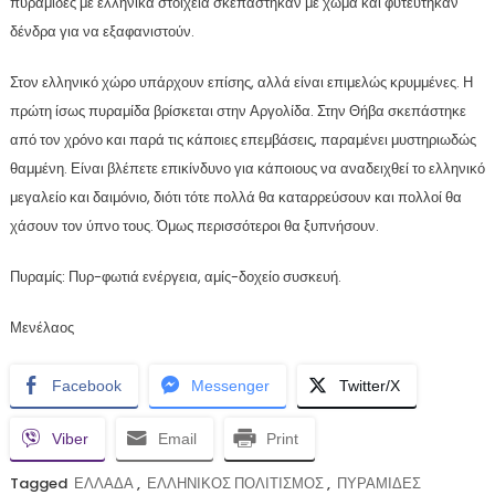
πυραμίδες με ελληνικά στοιχεία σκεπάστηκαν με χώμα και φυτεύτηκαν
δένδρα για να εξαφανιστούν.
Στον ελληνικό χώρο υπάρχουν επίσης, αλλά είναι επιμελώς κρυμμένες. Η
πρώτη ίσως πυραμίδα βρίσκεται στην Αργολίδα. Στην Θήβα σκεπάστηκε
από τον χρόνο και παρά τις κάποιες επεμβάσεις, παραμένει μυστηριωδώς
θαμμένη. Είναι βλέπετε επικίνδυνο για κάποιους να αναδειχθεί το ελληνικό
μεγαλείο και δαιμόνιο, διότι τότε πολλά θα καταρρεύσουν και πολλοί θα
χάσουν τον ύπνο τους. Όμως περισσότεροι θα ξυπνήσουν.
Πυραμίς: Πυρ-φωτιά ενέργεια, αμίς-δοχείο συσκευή.
Μενέλαος
Facebook
Messenger
Twitter/X
Viber
Email
Print
Tagged
ΕΛΛΑΔΑ
,
ΕΛΛΗΝΙΚΟΣ ΠΟΛΙΤΙΣΜΟΣ
,
ΠΥΡΑΜΙΔΕΣ