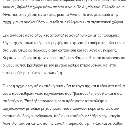
Αιγαίου, δηλαδή η χώρα κάτω από το Αιγαίο. Το Αιγαίο είναι Ελλάδα και η
Αίγυπτος στον χάρτη είναι κάτω, μετά το Αιγαίο. Το αναφέρω εδώ στην
αρχή, για να ακολουθήσουν συνδέσεις ελληνικού και αιγυπτιακού χώρου.
Εκατοντάδες αρχαιολογικές αποστολές ασχολήθηκαν με τις πυραμίδες
λόγω τής εντυπωσιακής τους μορφής και η φαντασία ακόμα και τώρα είναι
στα ύψη. Θεωρίες πολλές για την κατασκευή και τον λόγο ανέγερσης.
Κυριάρχησε όμως ότι ήταν χώροι ταφής των Φαραώ. Σ’ αυτό συνέτειναν και
οι μούμιες πού βρέθηκαν με τον μεγάλο αριθμό κτερισμάτων. Και έτσι
καταχωρήθηκε σ’ όλον τον πλανήτη.
Όμως η αρχαιολογική σκαπάνη συνεχίζει το έργο της και πλέον στα παλιά
μέσα προστέθηκαν νέας τεχνολογίας πού *βλέπουν* πιο βαθιά και πίσω
από τοίχους. Έκπληξη παγκοσμίως οι πρόσφατες αποκαλύψεις
αρχαιολόγων με ειδικά μηχανήματα πού παράγουν κύματα όπως στον
εντοπισμό υδρογονανθράκων, πού αν ευσταθούν αλλάζουν την ιστορία.
Λένε, λοιπόν, ότι κάτω από την μεγάλη πυραμίδα τής Γκίζας και σε βάθος