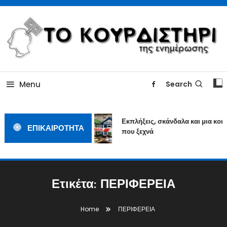
Skip
To
Content
ΓΙΑΤΙ Η ΕΙΔΗΣΗ ΔΕΝ ΚΟΥΡΔΙΖΕΤΑΙ
TOKOURDISTIRI.GR
Menu
Search
Εκπλήξεις, σκάνδαλα και μια κοιν
ΕΠΙΚΑΙΡΟΤΗΤΑ
που ξεχνά
Ετικέτα:
ΠΕΡΙΦΕΡΕΙΑ
Home
ΠΕΡΙΦΕΡΕΙΑ