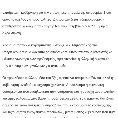
Επαίρεται η κυβέρνηση για την επιτυχημένη πορεία τής οικονομίας. Ποιο
όμως το όφελος για τους πολίτες;; Διατυμπανίζεται η δημοσιονομική
σταθερότητα, αλλά για τα χρέη τής ΝΔ πού υπερβαίνουν τα 550 μύρια,
άκρα σιωπή.
Άρα αναντιστοιχία καραμπινάτη. Εστιάζει ο κ. Μητσοτάκης στο
υπερπλεόνασμα, αλλά αυτά τα έσοδα κατευθύνονται στους δανειστές και
μάλιστα νωρίτερα των προθεσμιών, άρα στερείται η ελληνική οικονομία
των οικονομικών εργαλείων για ανάπτυξη.
Οι προκλήσεις πολλές, μέσα και έξω, πρέπει να αντιμετωπίζονται, αλλά η
κυβέρνηση αντιδρά με ταχύτητα χελώνας. Αποτέλεσμα η κοινωνική
δυσαρέσκεια πού εκδηλώνεται παντοιοτρόπως και η συνοχή των πολιτών
για άμεσες λύσεις, από βασική προϋπόθεση τίθεται εν αχρηστία. Και ιδίως
σήμερα εν μέσω πολεμικών συρράξεων πού εκτοξεύουν το κόστος ζωής
και τις τιμές των ενεργειακών προϊόντων, μία συνεπής κυβέρνηση πού τιμά