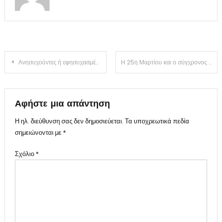
Πλοήγηση
Ανησυχούντες ή εφησυχασμένοι; Η σύγκρουση που αποκαλύπτει το πολιτικό παιχνίδι
Η 25η Μαρτίου και ο σύγχρονος Έλληνας: Μνήμη ή λήθη;
άρθρων
Αφήστε μια απάντηση
Η ηλ. διεύθυνση σας δεν δημοσιεύεται.
Τα υποχρεωτικά πεδία
σημειώνονται με
*
Σχόλιο
*