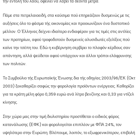
την εντολή του λαού, οφείλει να λάβει τα δέοντα μέτρα.
Πάμε στα πετρελαιοειδή, στα καύσιμα πού επηρεάζουν δυσμενώς με τις
αυξήσεις όλο το φάσμα τής οικονομίας και προοιωνίζουν ένα δυστοπικό
μέλλον. Ο Έλληνας δείχνει ιδιαίτερο ενδιαφέρον για τις τιμές στις αντλίες
των πρατηρίων, αφού τροφοδοτούν δυσμενείς αλυσιδωτές εξελίξεις πού
καίνε την τσέπη του. Εδώ η κυβέρνηση σερβίρει το πλαφόν κέρδους σαν
απάντηση, αλλά ψεύδεται αφού υπάρχουν και άλλοι τρόποι ελάφρυνσης
των πολιτών.
Το Συμβούλιο τής Ευρωπαϊκής Ένωσης δια τής οδηγίας 2003/96/ΕΚ (Οκτ
2003) ξεκαθαρίζει σαφώς την φορολογία προϊόντων ενέργειας. Καθορίζει
για τα κράτη μέλη φόρο 0,359 ευρώ ανά λίτρο βενζίνης και 0,33 για ντίζελ
κίνησης.
Στην χώρα μας στην τιμή διυλιστηρίου προστίθεται ο ειδικός φόρος
κατανάλωσης (ΕΦΚ) και φορολογείται επιπλέον με ΦΠΑ 24%, τον
υψηλότερο στην Ευρώπη. Βλέπουμε, λοιπόν, το εξωφρενικότερον, επιβολή