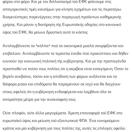
φόρου στο φόρο. Και με τον διπλασιασμό τού ΕΦΚ φτάνουμε στις
απαγορευτικές τιμές καυσίμων για κίνηση οχημάτων και τις περαιτέρω
δυσμενέστερες παρενέργειες στην παραγωγή προϊόντων καθημερινής
χρήσης. Και μόνον η διατήρηση τής Ευρωπαϊκής οδηγίας στο κανονικό
ύψος τού ΕΦΚ, θα μείωνε δραστικά αυτό το κόστος.
Αντιλαμβάνεστε τα *κόλπα* πού τα οικονομικά μυαλά σκαρφίζονται και
επιβάλουν. Αντιλαμβάνεστε τα τεράστια έσοδα πού προκύπτουν και δήθεν
ευνοούν την κοινωνική πολιτική τής κυβέρνησης. Και με την προπαγάνδα
προσπαθεί να πείσει τους πολίτες ότι η ακρίβεια είναι εισαγόμενη. Όσον το
βαρέλι ανεβαίνει, τόσον και η απόδοση των φόρων αυξάνεται και τα
διάφορα pass και επιδόματα θα παραμένουν σε ισχύ και θα διαχέουν
στους αφελείς ότι η κυβέρνηση ενδιαφέρεται και λαμβάνει όλα τα
απαραίτητα μέτρα για την ανακούφιση τους.
Ούτε πλαφόν, ούτε άλλα μαγειρέματα. Άμεση επαναφορά τού ΕΦΚ στο
ευρωπαϊκό ύψος και μείωση τού εξοντωτικού ΦΠΑ. Ένα ευνομούμενο
κράτος και μία κυβέρνηση για τους πολίτες της, αυτές τις επιλογές οφείλει