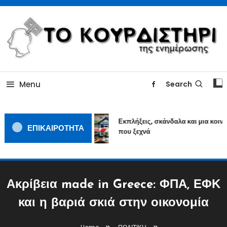
Skip
To
Content
ΓΙΑΤΙ Η ΕΙΔΗΣΗ ΔΕΝ ΚΟΥΡΔΙΖΕΤΑΙ
TOKOURDISTIRI.GR
Menu
Search
Εκπλήξεις, σκάνδαλα και μια κοινω
ΕΠΙΚΑΙΡΟΤΗΤΑ
που ξεχνά
Ακρίβεια made in Greece: ΦΠΑ, ΕΦΚ
και η βαριά σκιά στην οικονομία