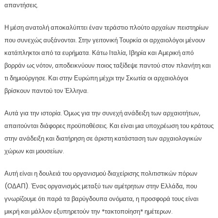
απαντήσεις.
Η μέση ανατολή αποκαλύπτει έναν τεράστιο πλούτο αρχαίων πειστηρίων
που συνεχώς αυξάνονται. Στην γειτονική Τουρκία οι αρχαιολόγοι μένουν
κατάπληκτοι από τα ευρήματα. Κάτω Ιταλία, Ιβηρία και Αμερική από
βορράν ως νότον, αποδεικνύουν ποιος ταξίδεψε παντού στον πλανήτη και
τι δημιούργησε. Και στην Ευρώπη μέχρι την Σκωτία οι αρχαιολόγοι
βρίσκουν παντού τον Έλληνα.
Αυτά για την ιστορία. Όμως για την συνεχή ανάδειξη των αρχαιοτήτων,
απαιτούνται διάφορες προϋποθέσεις. Και είναι μια υποχρέωση του κράτους
στην ανάδειξη και διατήρηση σε άριστη κατάσταση των αρχαιολογικών
χώρων και μουσείων.
Αυτή είναι η δουλειά του οργανισμού διαχείρισης πολιτιστικών πόρων
(ΟΔΑΠ). Ένας οργανισμός μεταξύ των αμέτρητων στην Ελλάδα, που
γνωρίζουμε ότι παρά τα βαρύγδουπα ονόματα, η προσφορά τους είναι
μικρή και μάλλον εξυπηρετούν την *τακτοποίηση* ημέτερων.