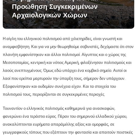
Προώθηση Συγκεκριμένων
Αρχαιολογικών Χώρων
Η αίγλη του ελληνικού πολιτισμού από χιλιετηρίδες, είναι γνωστή και
αναμφισβήτητη. Και για να μην θεωρηθούμε σοβινιστές, δεχόμαστε ότι στον
πλανήτη εμφανίστηκαν και άλλοι πολιτισμοί. Αίγυπτος και ο χώρος της
Μεσοποταμίας, κεντρική και νότιος Αμερική, φιλοξένησαν πολιτισμούς και
λαούς ανεπτυγμένους. Όμως εδώ υπάρχει ένα κομβικό σημείο. Αυτοί οι
λαοί που ερείπια μαρτυρούν την ύπαρξη τους, σήμερον δεν υπάρχουν.
Εξαφανίστηκαν και ουδεμίαν συνέχεια είχαν. Και τα στοιχεία του
πολιτισμού τους, περιορίζονται σε συγκεκριμένες περιοχές.
Τουναντίον ο ελληνικός πολιτισμός καθημερινά για ανασκαφών,
φανερώνει ένα τεράστιο εύρος. Πέραν του σημερινού ελλαδικού χώρου,
ανακαλύπτονται ευρήματα απαράμιλλης αξίας και ομορφιάς, σε
γεωγραφικούς τόπους που εξάπτουν την φαντασία και απαιτούν πειστικές