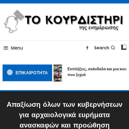
Skip
To
Content
ΓΙΑΤΙ Η ΕΙΔΗΣΗ ΔΕΝ ΚΟΥΡΔΙΖΕΤΑΙ
TOKOURDISTIRI.GR
Menu
Search
Εκπλήξεις, σκάνδαλα και μια κοινω
ΕΠΙΚΑΙΡΟΤΗΤΑ
που ξεχνά
Απαξίωση όλων των κυβερνήσεων
για αρχαιολογικά ευρήματα
ανασκαφών και προώθηση