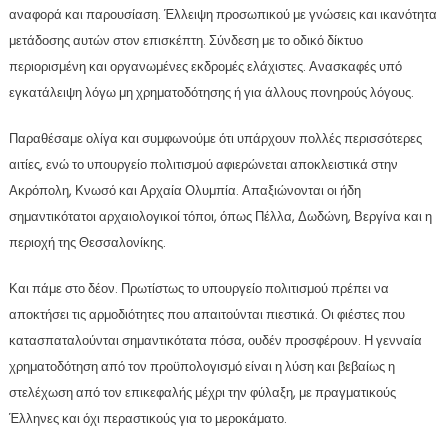
αναφορά και παρουσίαση. Έλλειψη προσωπικού με γνώσεις και ικανότητα
μετάδοσης αυτών στον επισκέπτη. Σύνδεση με το οδικό δίκτυο
περιορισμένη και οργανωμένες εκδρομές ελάχιστες. Ανασκαφές υπό
εγκατάλειψη λόγω μη χρηματοδότησης ή για άλλους πονηρούς λόγους.
Παραθέσαμε ολίγα και συμφωνούμε ότι υπάρχουν πολλές περισσότερες
αιτίες, ενώ το υπουργείο πολιτισμού αφιερώνεται αποκλειστικά στην
Ακρόπολη, Κνωσό και Αρχαία Ολυμπία. Απαξιώνονται οι ήδη
σημαντικότατοι αρχαιολογικοί τόποι, όπως Πέλλα, Δωδώνη, Βεργίνα και η
περιοχή της Θεσσαλονίκης.
Και πάμε στο δέον. Πρωτίστως το υπουργείο πολιτισμού πρέπει να
αποκτήσει τις αρμοδιότητες που απαιτούνται πιεστικά. Οι φιέστες που
κατασπαταλούνται σημαντικότατα πόσα, ουδέν προσφέρουν. Η γενναία
χρηματοδότηση από τον προϋπολογισμό είναι η λύση και βεβαίως η
στελέχωση από τον επικεφαλής μέχρι την φύλαξη, με πραγματικούς
Έλληνες και όχι περαστικούς για το μεροκάματο.