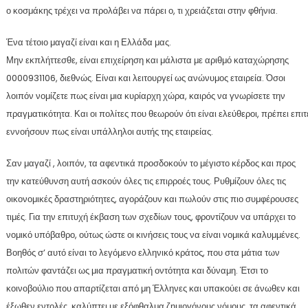
ο κοσμάκης τρέχει να προλάβει να πάρει ο, τι χρειάζεται στην φθήνια.
Ένα τέτοιο μαγαζί είναι και η Ελλάδα μας.
Μην εκπλήττεσθε, είναι επιχείρηση και μάλιστα με αριθμό καταχώρησης
0000931106, διεθνώς. Είναι και λειτουργεί ως ανώνυμος εταιρεία. Όσοι
λοιπόν νομίζετε πως είναι μια κυρίαρχη χώρα, καιρός να γνωρίσετε την
πραγματικότητα. Και οι πολίτες που θεωρούν ότι είναι ελεύθεροι, πρέπει επι
εννοήσουν πως είναι υπάλληλοι αυτής της εταιρείας.
Σαν μαγαζί , λοιπόν, τα αφεντικά προσδοκούν το μέγιστο κέρδος και προς
την κατεύθυνση αυτή ασκούν όλες τις επιρροές τους. Ρυθμίζουν όλες τις
οικονομικές δραστηριότητες, αγοράζουν και πωλούν στις πιο συμφέρουσες
τιμές. Για την επιτυχή έκβαση των σχεδίων τους, φροντίζουν να υπάρχει το
νομικό υπόβαθρο, ούτως ώστε οι κινήσεις τους να είναι νομικά καλυμμένες.
Βοηθός σ’ αυτό είναι το λεγόμενο ελληνικό κράτος, που στα μάτια των
πολιτών φαντάζει ως μια πραγματική οντότητα και δύναμη. Έτσι το
κοινοβούλιο που απαρτίζεται από μη Έλληνες και υπακούει σε άνωθεν και
έξωθεν εντολές, καλύπτει με εξόφθαλμα ζημιογόνους νόμους, τα αφεντικά.