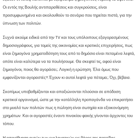
Οι εντός της Βουλής αντιπαραθέσεις και συγκρούσεις, είναι
προσυμφωνημένα και ακολουθούν το σενάριο που τηρείται πιστά, για την
ύπνωση των πολιτών.
Συχνά ακούμε ειδικά από την TV και τους υπόλοιπους εξαγορασμένους
δημοσιογράφους, για τομείς της οικονομίας και κρατικές επιχειρήσεις, πως
είναι ζημιογόνα χρηματοδότηση τους από το δημόσιο είναι πεταμένα λεφτά,
οπότε είναι καλύτερα να τα πουλήσουμε. Θα σκεφτεί τις, αφού είναι
ζημιογόνοι, ποιος θα αγοράσει;; Λογική η ερώτηση. Έλα όμως που
εμφανίζονται αγοραστές!!.Έχουν κι αυτοί λεφτά για πέταμα;; Όχι, βέβαια.
Σκοπίμως υποβαθμίζονται και απαξιώνονται πλούσιοι σε απόδοση
κρατικοί οργανισμοί, ώστε με την κατάλληλη προπαγάνδα να επικρατήσει
στο μυαλό των πολιτών πως η πώληση είναι σωτηρία και εξοικονόμηση
χρημάτων. Και οι αγοραστές έναντι πινακίου φακής γίνονται άρχοντες του
τόπου.
Η απαρίθμηση αυτών των εγκληματικών εις βάρος της πατρίδας