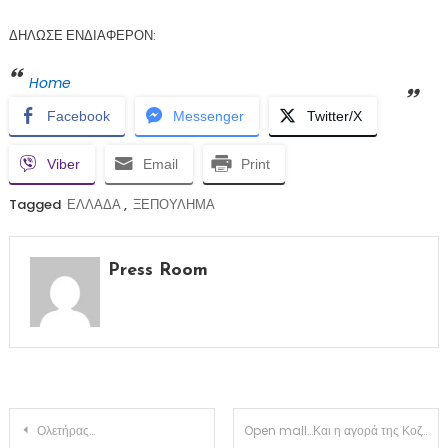
ΔΗΛΩΣΕ ΕΝΔΙΑΦΕΡΟΝ:
Home
Facebook
Messenger
Twitter/X
Viber
Email
Print
Tagged
ΕΛΛΑΔΑ
,
ΞΕΠΟΥΛΗΜΑ
Press Room
Πλοήγηση
Ολετήρας…
Open mall…Και η αγορά της Κοζάνης θα πάρει φωτιά!!!! Τα καλύτερα έρχονται!!!(ΒΙΝΤΕΟ)