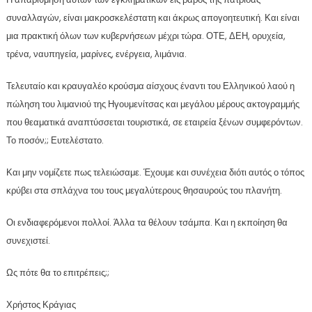
συναλλαγών, είναι μακροσκελέστατη και άκρως απογοητευτική. Και είναι
μια πρακτική όλων των κυβερνήσεων μέχρι τώρα. ΟΤΕ, ΔΕΗ, ορυχεία,
τρένα, ναυπηγεία, μαρίνες, ενέργεια, λιμάνια.
Τελευταίο και κραυγαλέο κρούσμα αίσχους έναντι του Ελληνικού λαού η
πώληση του λιμανιού της Ηγουμενίτσας και μεγάλου μέρους ακτογραμμής
που θεαματικά αναπτύσσεται τουριστικά, σε εταιρεία ξένων συμφερόντων.
Το ποσόν;; Ευτελέστατο.
Και μην νομίζετε πως τελειώσαμε. Έχουμε και συνέχεια διότι αυτός ο τόπος
κρύβει στα σπλάχνα του τους μεγαλύτερους θησαυρούς του πλανήτη.
Οι ενδιαφερόμενοι πολλοί. Άλλα τα θέλουν τσάμπα. Και η εκποίηση θα
συνεχιστεί.
Ως πότε θα το επιτρέπεις;;
Χρήστος Κράγιας