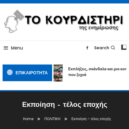
Skip
To
Content
ΓΙΑΤΙ Η ΕΙΔΗΣΗ ΔΕΝ ΚΟΥΡΔΙΖΕΤΑΙ
TOKOURDISTIRI.GR
Menu
Search
Εκπλήξεις, σκάνδαλα και μια κοινω
ΕΠΙΚΑΙΡΟΤΗΤΑ
που ξεχνά
Εκποίηση – τέλος εποχής
Home
ΠΟΛΙΤΙΚΗ
Εκποίηση – τέλος εποχής