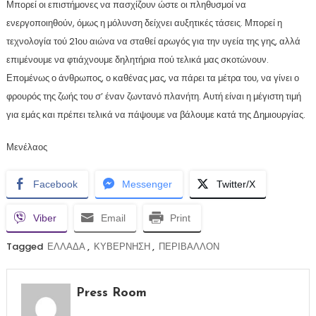
Μπορεί οι επιστήμονες να πασχίζουν ώστε οι πληθυσμοί να
ενεργοποιηθούν, όμως η μόλυνση δείχνει αυξητικές τάσεις. Μπορεί η
τεχνολογία τού 21ου αιώνα να σταθεί αρωγός για την υγεία της γης, αλλά
επιμένουμε να φτιάχνουμε δηλητήρια πού τελικά μας σκοτώνουν.
Επομένως ο άνθρωπος, ο καθένας μας, να πάρει τα μέτρα του, να γίνει ο
φρουρός της ζωής του σ’ έναν ζωντανό πλανήτη. Αυτή είναι η μέγιστη τιμή
για εμάς και πρέπει τελικά να πάψουμε να βάλουμε κατά της Δημιουργίας.
Μενέλαος
Facebook
Messenger
Twitter/X
Viber
Email
Print
Tagged
ΕΛΛΑΔΑ
,
ΚΥΒΕΡΝΗΣΗ
,
ΠΕΡΙΒΑΛΛΟΝ
Press Room