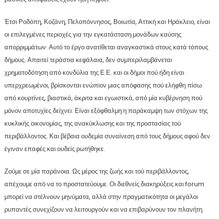
Έτσι Ροδόπη, Κοζάνη, Πελοπόννησος, Βοιωτία, Αττική και Ηράκλειο, είναι
οι επιλεγμένες περιοχές για την εγκατάσταση μονάδων καύσης
απορριμμάτων. Αυτό το έργο ανατίθεται αναγκαστικά στους κατά τόπους
δήμους. Απαιτεί τεράστια κεφάλαια, δεν συμπεριλαμβάνεται
χρηματοδότηση από κονδύλια της Ε.Ε. και οι δήμοι πού ήδη είναι
υπερχρεωμένοι, βρίσκονται ενώπιον μιας απόφασης πού ελήφθη πίσω
από κουρτίνες, βιαστικά, άκριτα και εγωιστικά, από μία κυβέρνηση πού
μόνον αποτυχίες δείχνει. Είναι εξόφθαλμη η παράκαμψη των στόχων της
κυκλικής οικονομίας, της ανακύκλωσης και της προστασίας τού
περιβάλλοντος. Και βέβαια ουδεμία συναίνεση από τους δήμους αφού δεν
έγιναν επαφές και ουδείς ρωτήθηκε.
Ζούμε σε μία παράνοια. Ως μέρος της ζωής και τού περιβάλλοντος,
απέχουμε από να το προστατεύουμε. Οι διεθνείς διακηρύξεις και forum
μπορεί να στέλνουν μηνύματα, αλλά στην πραγματικότητα οι μεγάλοι
ρυπαντές συνεχίζουν να λειτουργούν και να επιβαρύνουν τον πλανήτη.