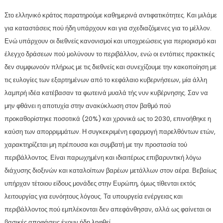
Στο ελληνικό κράτος παρατηρούμε καθημερινά αντιφατικότητες. Και μιλάμε
για καταστάσεις πού ήδη υπάρχουν και για σχεδιαζόμενες για το μέλλον.
Ενώ υπάρχουν οι διεθνείς κανονισμοί και υποχρεώσεις για περιορισμό και
έλεγχο δράσεων πού μολύνουν το περιβάλλον, ενώ οι εντόπιες πρακτικές
δεν συμφωνούν πλήρως με τις διεθνείς και συνεχίζουμε την κακοποίηση με
τις ευλογίες των εξαρτημένων από το κεφάλαιο κυβερνήσεων, μία άλλη
λαμπρή ιδέα κατέβασαν τα φωτεινά μυαλά τής νυν κυβέρνησης. Σαν να
μην φθάνει η αποτυχία στην ανακύκλωση στον βαθμό πού
προκαθορίστηκε ποσοτικά (20%) και χρονικά ως το 2030, επινοήθηκε η
καύση των απορριμμάτων. Η συγκεκριμένη εφαρμογή παρελθόντων ετών,
χαρακτηρίζεται μη πρέπουσα και συμβατή με την προστασία τού
περιβάλλοντος. Είναι παρωχημένη και ιδιαιτέρως επιβαρυντική λόγω
διάχυσης διοξινών και καταλοίπων βαρέων μετάλλων στον αέρα. Βεβαίως
υπήρχαν τέτοιου είδους μονάδες στην Ευρώπη, όμως τίθενται εκτός
λειτουργίας για ευνόητους λόγους. Τα υπουργεία ενέργειας και
περιβάλλοντος πού εμπλέκονται δεν απεφάνθησαν, αλλά ως φαίνεται οι
βασικές αποφάσεις έχουν ήδη ληφθεί.