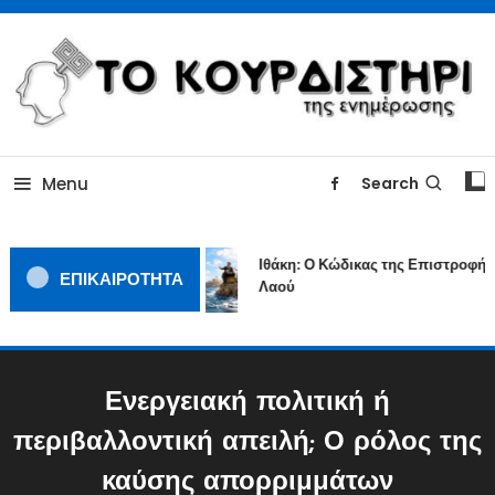
Skip
To
Content
ΓΙΑΤΙ Η ΕΙΔΗΣΗ ΔΕΝ ΚΟΥΡΔΙΖΕΤΑΙ
TOKOURDISTIRI.GR
Menu
Search
Ιθάκη: Ο Κώδικας της Επιστροφής 
ΕΠΙΚΑΙΡΟΤΗΤΑ
Λαού
Ενεργειακή πολιτική ή
περιβαλλοντική απειλή; Ο ρόλος της
καύσης απορριμμάτων