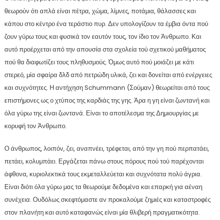
θεωρούν ότι απλά είναι πέτρα, χώμα, λίμνες, ποτάμια, θάλασσες και
κάπου στο κέντρο ένα τεράστιο πυρ. Δεν υπολογίζουν τα έμβια όντα πού
ζουν γύρω τους και φυσικά τον εαυτόν τους, τον ίδιο τον Άνθρωπο. Και
αυτό προέρχεται από την απουσία στα σχολεία τού σχετικού μαθήματος
πού θα διαφωτίζει τους πληθυσμούς. Όμως αυτό πού μοιάζει με κάτι
στερεό, μία σφαίρα δλδ από πετρώδη υλικά, ζει και δονείται από ενέργειες
και συχνότητες. Η αντήχηση Schummann (Σούμαν) θεωρείται από τους
επιστήμονες ως ο χτύπος της καρδιάς της γης. Άρα η γη είναι ζωντανή και
όλα γύρω της είναι ζωντανά. Είναι το αποτέλεσμα της Δημιουργίας με
κορυφή τον Άνθρωπο.
Ο άνθρωπος, λοιπόν, ζει, αναπνέει, τρέφεται, από την γη πού περπατάει,
πετάει, κολυμπάει. Εργάζεται πάνω στους πόρους πού τού παρέχονται
άφθονα, κυριολεκτικά τους εκμεταλλεύεται και συχνότατα πολύ άγρια.
Είναι διότι όλα γύρω μας τα θεωρούμε δεδομένα και επαρκή για αέναη
συνέχεια. Ουδόλως σκεφτόμαστε αν προκαλούμε ζημιές και καταστροφές
στον πλανήτη και αυτό καταφανώς είναι μία θλιβερή πραγματικότητα.