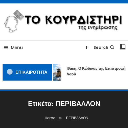
Skip
To
Content
ΓΙΑΤΙ Η ΕΙΔΗΣΗ ΔΕΝ ΚΟΥΡΔΙΖΕΤΑΙ
TOKOURDISTIRI.GR
Menu
Search
Ιθάκη: Ο Κώδικας της Επιστροφής ε
ΕΠΙΚΑΙΡΟΤΗΤΑ
Λαού
Ετικέτα:
ΠΕΡΙΒΑΛΛΟΝ
Home
ΠΕΡΙΒΑΛΛΟΝ