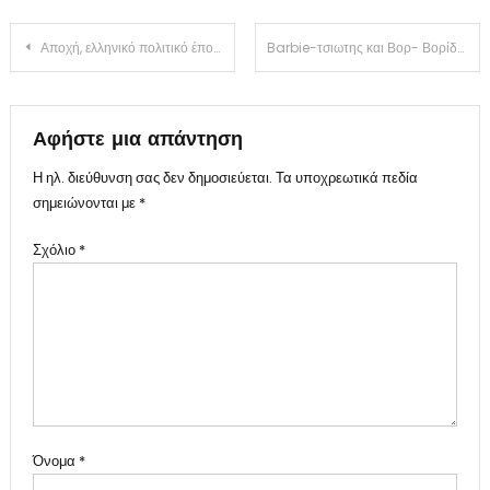
Πλοήγηση
Αποχή, ελληνικό πολιτικό έπος(ΒΊΝΤΕΟ)
Barbie-τσιωτης και Βορ- Βορίδης..(ΒΙΝΤΕΟ)
άρθρων
Αφήστε μια απάντηση
Η ηλ. διεύθυνση σας δεν δημοσιεύεται.
Τα υποχρεωτικά πεδία
σημειώνονται με
*
Σχόλιο
*
Όνομα
*