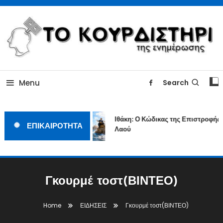
Skip
To
Content
ΓΙΑΤΙ Η ΕΙΔΗΣΗ ΔΕΝ ΚΟΥΡΔΙΖΕΤΑΙ
TOKOURDISTIRI.GR
Menu
Search
Ιθάκη: Ο Κώδικας της Επιστροφής ε
ΕΠΙΚΑΙΡΟΤΗΤΑ
Λαού
Γκουρμέ τοστ(ΒΙΝΤΕΟ)
Home
ΕΙΔΗΣΕΙΣ
Γκουρμέ τοστ(ΒΙΝΤΕΟ)