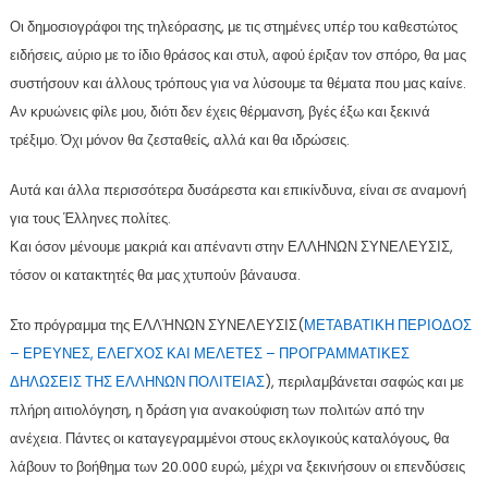
Οι δημοσιογράφοι της τηλεόρασης, με τις στημένες υπέρ του καθεστώτος
ειδήσεις, αύριο με το ίδιο θράσος και στυλ, αφού έριξαν τον σπόρο, θα μας
συστήσουν και άλλους τρόπους για να λύσουμε τα θέματα που μας καίνε.
Αν κρυώνεις φίλε μου, διότι δεν έχεις θέρμανση, βγές έξω και ξεκινά
τρέξιμο. Όχι μόνον θα ζεσταθείς, αλλά και θα ιδρώσεις.
Αυτά και άλλα περισσότερα δυσάρεστα και επικίνδυνα, είναι σε αναμονή
για τους Έλληνες πολίτες.
Και όσον μένουμε μακριά και απέναντι στην ΕΛΛΗΝΩΝ ΣΥΝΕΛΕΥΣΙΣ,
τόσον οι κατακτητές θα μας χτυπούν βάναυσα.
Στο πρόγραμμα της ΕΛΛΉΝΩΝ ΣΥΝΕΛΕΥΣΙΣ(
ΜΕΤΑΒΑΤΙΚΗ ΠΕΡΙΟΔΟΣ
– ΕΡΕΥΝΕΣ, ΕΛΕΓΧΟΣ ΚΑΙ ΜΕΛΕΤΕΣ – ΠΡΟΓΡΑΜΜΑΤΙΚΕΣ
ΔΗΛΩΣΕΙΣ ΤΗΣ ΕΛΛΗΝΩΝ ΠΟΛΙΤΕΙΑΣ
), περιλαμβάνεται σαφώς και με
πλήρη αιτιολόγηση, η δράση για ανακούφιση των πολιτών από την
ανέχεια. Πάντες οι καταγεγραμμένοι στους εκλογικούς καταλόγους, θα
λάβουν το βοήθημα των 20.000 ευρώ, μέχρι να ξεκινήσουν οι επενδύσεις