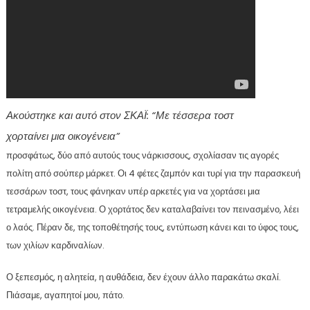
Ακούστηκε και αυτό στον ΣΚΑΪ: “Με τέσσερα τοστ
χορταίνει μια οικογένεια”
προσφάτως, δύο από αυτούς τους νάρκισσους, σχολίασαν τις αγορές
πολίτη από σούπερ μάρκετ. Οι 4 φέτες ζαμπόν και τυρί για την παρασκευή
τεσσάρων τοστ, τους φάνηκαν υπέρ αρκετές για να χορτάσει μια
τετραμελής οικογένεια. Ο χορτάτος δεν καταλαβαίνει τον πεινασμένο, λέει
ο λαός. Πέραν δε, της τοποθέτησής τους, εντύπωση κάνει και το ύφος τους,
των χιλίων καρδιναλίων.
Ο ξεπεσμός, η αλητεία, η αυθάδεια, δεν έχουν άλλο παρακάτω σκαλί.
Πιάσαμε, αγαπητοί μου, πάτο.