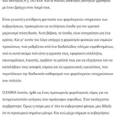
των ακινήτων,π χ ΤΑΠ κλπ. Και οι πολίτες ιδιοκτήτες ακινήτων βρέθηκαν
με έναν βρόγχο στον λαιμό τους.
Είναι γνωστή η απύθμενη φαντασία των φορολογικών υπηρεσιών των
κυβερνήσεων, προκειμένου να αντλήσουν έσοδα για τον κρατικό
μηχανισμό πάση θυσία. Αυτό βέβαια, τα έσοδα, είναι απαραίτητο για ένα
κράτος. Και γι’ αυτόν τον λόγο υπάρχει η φορολογία φυσικών και νομικών
προσώπων, πού ρυθμίζεται από ένα δαιδαλώδεις πλέγμα νομοθετημάτων,
πού κι αυτοί ακόμα πού είναι η εργασία τους, εφοριακοί υπάλληλοι,
οικονομολόγοι, λογιστές, τραβούν τα μαλλιά τους για να εξηγήσουν και να
καταλάβουν τους ασαφείς νόμους και τις ερμηνευτικές εγκυκλίους, που
περιπλέκουν την διαδικασία καθορισμού των φορολογικών υποχρεώσεων
των πολιτών.
Ο ΕΝΦΙΑ λοιπόν, ήρθε ως ένας προσωρινός φορολογικός νόμος για να
αντιμετωπιστούν ανάγκες που προέκυψαν αιφνιδίως. Έτσι τουλάχιστον
σερβιρίστηκε. Όμως η πείρα μας σ’ όλο το κυβερνητικό φάσμα, μας δίδαξε
ότι το προσωρινό σημαίνει μόνιμο. Και ενώ μέχρι σήμερα οι κυβερνήσεις