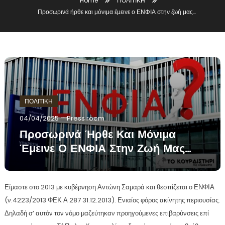
Home
ΠΟΛΙΤΙΚΗ
Προσωρινά ήρθε και μόνιμα έμεινε ο ΕΝΦΙΑ στην ζωή μας…
ΠΟΛΙΤΙΚΗ
04/04/2025
Press room
Προσωρινά Ήρθε Και Μόνιμα
Έμεινε Ο ΕΝΦΙΑ Στην Ζωή Μας…
Είμαστε στο 2013 με κυβέρνηση Αντώνη Σαμαρά και θεσπίζεται ο ΕΝΦΙΑ
(ν.4223/2013 ΦΕΚ Α 287 31.12.2013). Ενιαίος φόρος ακίνητης περιουσίας.
Δηλαδή σ’ αυτόν τον νόμο μαζεύτηκαν προηγούμενες επιβαρύνσεις επί