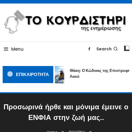
Skip
To
Content
ΓΙΑΤΙ Η ΕΙΔΗΣΗ ΔΕΝ ΚΟΥΡΔΙΖΕΤΑΙ
TOKOURDISTIRI.GR
Menu
Search
Ιθάκη: Ο Κώδικας της Επιστροφής 
ΕΠΙΚΑΙΡΟΤΗΤΑ
Λαού
Προσωρινά ήρθε και μόνιμα έμεινε ο
ΕΝΦΙΑ στην ζωή μας…