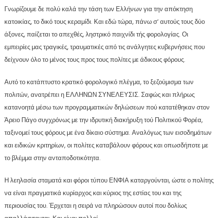
Γνωρίζουμε δε πολύ καλά την τάση των Ελλήνων για την απόκτηση
κατοικίας, το δικό τους κεραμίδι. Και εδώ τώρα, πάνω σ’ αυτούς τους δύο
άξονες, παίζεται το απεχθές, ληστρικό παιχνίδι τής φορολογίας. Οι
εμπειρίες μας τραγικές, τραυματικές από τις ανάλγητες κυβερνήσεις που
δείχνουν όλο το μένος τους προς τους πολίτες με άδικους φόρους.
Αυτό το κατάπτυστο κρατικό φορολογικό πλέγμα, το ξεζούμισμα των
πολιτών, ανατρέπει η ΕΛΛΗΝΩΝ ΣΥΝΕΛΕΥΣΙΣ. Σαφώς και πλήρως
κατανοητά μέσω των προγραμματικών δηλώσεων πού κατατέθηκαν στον
Άρειο Πάγο συγχρόνως με την ιδρυτική διακήρυξη τού Πολιτικού Φορέα,
ταξινομεί τους φόρους με ένα δίκαιο σύστημα. Αναλόγως των εισοδημάτων
και ειδικών κριτηρίων, οι πολίτες καταβάλουν φόρους και οπωσδήποτε με
το βλέμμα στην ανταποδοτικότητα.
Η λεηλασία σταματά και φόροι τύπου ΕΝΦΙΑ καταργούνται, ώστε ο πολίτης
να είναι πραγματικά κυρίαρχος και κύριος της εστίας του και της
περιουσίας του. Έρχεται η σειρά να πληρώσουν αυτοί που δολίως