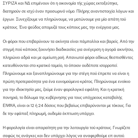
ΣΥΡΙΖΑ και ΝΔ επιμένουν ότι η οικονομία τής χώρας εκτοξεύτηκε,
διατηρούν σε ισχύ έναν προσωρινό νόμο. Πλήρης αναντιστοιχία λόγων και
έργων. Συνεχίζουμε να πληρώνουμε, να ματώνουμε για μία απάτη τού
κράτους. Ένα ψεύδος απομυζά τους κόπους μας, την ενέργεια μας.
Οι φόροι που επιβαρύνουν τα ακίνητα είναι πάμπολλοι και βαρείς. Από την
στιγμή πού κάποιος ξεκινήσει διαδικασίες για ανέγερση η αγορά ακινήτου,
πληρώνει αδρά και με αμείωτη ροή. Απανωτοί φόροι αδίκως θεσπισθέντες
κατευθύνονται στο κρατικό ταμείο, το όποιον ουδέποτε ισορροπεί.
Πληρώνουμε και ξαναπληρώνουμε για την στέγη πού έπρεπε να είναι η
πρώτη προτεραιότητα για ένα ευνομούμενο κράτος. Πληρώνουμε ενοίκιο
για την ιδιοκτησία μας, ζούμε έναν φορολογικό εφιάλτη. Και η κρατική
πονηριά, το δόλωμα της κυβέρνησης για τους υπόχρεους καταβολής
ΕΝΦΙΑ, είναι οι 12 ή 24 δόσεις που βεβαίως επιβαρύνονται με τόκους. Για
δε την εφάπαξ πληρωμή, ουδεμία έκπτωση υπάρχει.
Η φορολογία είναι απαραίτητη για την λειτουργία τού κράτους. Γνωρίζετε
σαφώς τις ανάγκες και δεν υπάρχει λόγος να αναφερθούμε επ αυτού.