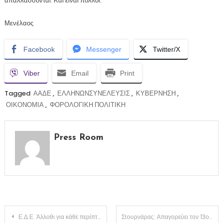
απαλλάσσονται. Και είναι πολλοί.
Μενέλαος
Facebook
Messenger
Twitter/X
Viber
Email
Print
Tagged
ΑΑΔΕ
,
ΕΛΛΗΝΩΝΣΥΝΕΛΕΥΣΙΣ
,
ΚΥΒΕΡΝΗΣΗ
,
ΟΙΚΟΝΟΜΙΑ
,
ΦΟΡΟΛΟΓΙΚΗ ΠΟΛΙΤΙΚΗ
Press Room
Πλοήγηση
Ε.Δ.Ε. Άλλοθι για κάθε περίπτωση(ΒΙΝΤΕΟ)
Στουρνάρας: Απαγορεύει τον 13ο και 14ο μισθό στο δημόσιο τομέα