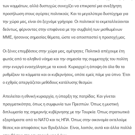
των κομμάτων, αλλά δυστυχώς συνεχίζει να επικρατεί μια ανεξήγητη
προσήλωση στους αγύρτες πολιτικούς. Και το μεγαλύτερο δυστύχημα για
την χώρα μας, είναι ότι ξεχνάμε γρήγορα. Οι πολιτικοί το εκμεταλλεύονται
δεόντως, φέρνοντας στην επιφάνεια με την συμβολή των μισθωμένων
ΜΜΕ, ήσσονος σημασίας θέματα, ώστε να αποσπαστεί η προσοχή μας.
Οι ξένες επεμβάσεις στην χώρα μας, αμέτρητες. Πολιτικά απέχουμε έτη
φωτός από το αληθινό νόημα και την σημασία της συμμετοχής του πολίτη
στην ενεργό ενασχόληση με τα κοινά. Κυριαρχεί η άποψη ότι όλα θα τα
ρυθμίζουν τα κόμματα και οι κυβερνήσεις, οπότε εμείς πάμε για ύπνο. Έτσι
ο εχθρός απεργάζεται μεθόδους κατάλυσης θεσμών.
Απειλείται η εθνική κυριαρχία, η ύπαρξη της πατρίδας. Και γίνεται
πραγματικότητα, όπως η συμφωνία των Πρεσπών. Όπως η μυστική
διπλωματία της σημερινής κυβέρνησης με την Τουρκία. Όπως στρατιωτικά
εξαρτόμαστε από το ΝΑΤΟ και τις ΗΠΑ. Όπως στην οικονομία εκτελούμε
θέσεις και αποφάσεις των Βρυξελλών. Είναι, λοιπόν, αυτά και άλλα πολλά