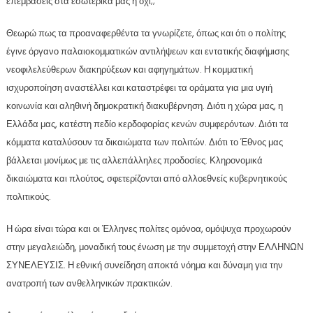
επεμβάσεις στα εσωτερικά μας ή όχι;;
Θεωρώ πως τα προαναφερθέντα τα γνωρίζετε, όπως και ότι ο πολίτης
έγινε όργανο παλαιοκομματικών αντιλήψεων και εντατικής διαφήμισης
νεοφιλελεύθερων διακηρύξεων και αφηγημάτων. Η κομματική
ισχυροποίηση αναστέλλει και καταστρέφει τα οράματα για μια υγιή
κοινωνία και αληθινή δημοκρατική διακυβέρνηση. Διότι η χώρα μας, η
Ελλάδα μας, κατέστη πεδίο κερδοφορίας κενών συμφερόντων. Διότι τα
κόμματα καταλύσουν τα δικαιώματα των πολιτών. Διότι το Έθνος μας
βάλλεται μονίμως με τις αλλεπάλληλες προδοσίες. Κληρονομικά
δικαιώματα και πλούτος, σφετερίζονται από αλλοεθνείς κυβερνητικούς
πολιτικούς.
Η ώρα είναι τώρα και οι Έλληνες πολίτες ομόνοα, ομόψυχα προχωρούν
στην μεγαλειώδη, μοναδική τους ένωση με την συμμετοχή στην ΕΛΛΗΝΩΝ
ΣΥΝΕΛΕΥΣΙΣ. Η εθνική συνείδηση αποκτά νόημα και δύναμη για την
ανατροπή των ανθελληνικών πρακτικών.