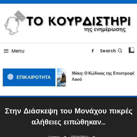
Skip
To
Content
ΓΙΑΤΙ Η ΕΙΔΗΣΗ ΔΕΝ ΚΟΥΡΔΙΖΕΤΑΙ
TOKOURDISTIRI.GR
Menu
Search
Ιθάκη: Ο Κώδικας της Επιστροφής 
ΕΠΙΚΑΙΡΟΤΗΤΑ
Λαού
Στην Διάσκεψη του Μονάχου πικρές
αλήθειες ειπώθηκαν…