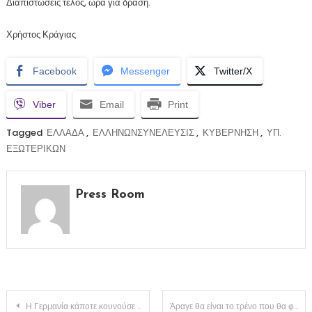
Διαπιστώσεις τέλος, ώρα για δράση.
Χρήστος Κράγιας
Facebook
Messenger
Twitter/X
Viber
Email
Print
Tagged
ΕΛΛΑΔΑ
,
ΕΛΛΗΝΩΝΣΥΝΕΛΕΥΣΙΣ
,
ΚΥΒΕΡΝΗΣΗ
,
ΥΠ.
ΕΞΩΤΕΡΙΚΩΝ
Press Room
Πλοήγηση
Η Γερμανία κάποτε κουνούσε το δάχτυλο στην Ελλάδα και τώρα είναι σε πανικό..
Άραγε θα είναι το τρένο που θα φέρει την δικαιοσύνη;;;(ΒΙΝΤΕΟ)