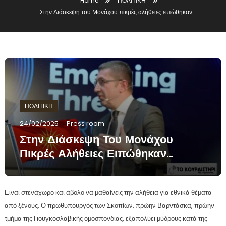
Home
ΠΟΛΙΤΙΚΗ
Στην Διάσκεψη του Μονάχου πικρές αλήθειες ειπώθηκαν…
ΠΟΛΙΤΙΚΗ
24/02/2025
Press room
Στην Διάσκεψη Του Μονάχου
Πικρές Αλήθειες Ειπώθηκαν…
Είναι στενάχωρο και άβολο να μαθαίνεις την αλήθεια για εθνικά θέματα
από ξένους. Ο πρωθυπουργός των Σκοπίων, πρώην Βαρντάσκα, πρώην
τμήμα της Γιουγκοσλαβικής ομοσπονδίας, εξαπολύει μύδρους κατά της