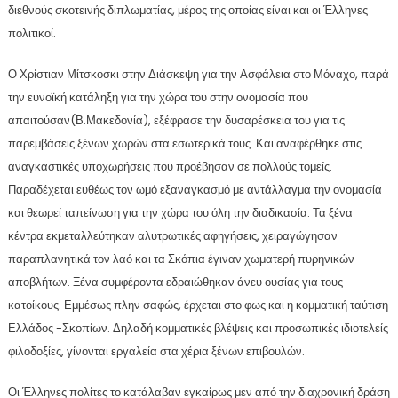
διεθνούς σκοτεινής διπλωματίας, μέρος της οποίας είναι και οι Έλληνες
πολιτικοί.
Ο Χρίστιαν Μίτσκοσκι στην Διάσκεψη για την Ασφάλεια στο Μόναχο, παρά
την ευνοϊκή κατάληξη για την χώρα του στην ονομασία που
απαιτούσαν(Β.Μακεδονία), εξέφρασε την δυσαρέσκεια του για τις
παρεμβάσεις ξένων χωρών στα εσωτερικά τους. Και αναφέρθηκε στις
αναγκαστικές υποχωρήσεις που προέβησαν σε πολλούς τομείς.
Παραδέχεται ευθέως τον ωμό εξαναγκασμό με αντάλλαγμα την ονομασία
και θεωρεί ταπείνωση για την χώρα του όλη την διαδικασία. Τα ξένα
κέντρα εκμεταλλεύτηκαν αλυτρωτικές αφηγήσεις, χειραγώγησαν
παραπλανητικά τον λαό και τα Σκόπια έγιναν χωματερή πυρηνικών
αποβλήτων. Ξένα συμφέροντα εδραιώθηκαν άνευ ουσίας για τους
κατοίκους. Εμμέσως πλην σαφώς, έρχεται στο φως και η κομματική ταύτιση
Ελλάδος -Σκοπίων. Δηλαδή κομματικές βλέψεις και προσωπικές ιδιοτελείς
φιλοδοξίες, γίνονται εργαλεία στα χέρια ξένων επιβουλών.
Οι Έλληνες πολίτες το κατάλαβαν εγκαίρως μεν από την διαχρονική δράση