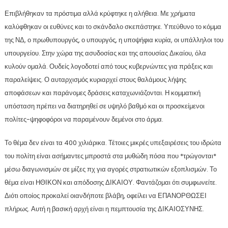
Επιβλήθηκαν τα πρόστιμα αλλά κρύφτηκε η αλήθεια. Με χρήματα
καλύφθηκαν οι ευθύνες και το σκάνδαλο σκεπάστηκε. Υπεύθυνο το κόμμα
της ΝΔ, ο πρωθυπουργός, ο υπουργός, η υποψήφια κυρία, οι υπάλληλοι του
υπουργείου. Στην χώρα της ασυδοσίας και της απουσίας Δικαίου, όλα
κυλούν ομαλά. Ουδείς λογοδοτεί από τους κυβερνώντες για πράξεις και
παραλείψεις. Ο αυταρχισμός κυριαρχεί στους θαλάμους λήψης
αποφάσεων και παράνομες δράσεις καταχωνιάζονται. Η κομματική
υπόσταση πρέπει να διατηρηθεί σε υψηλό βαθμό και οι προσκείμενοι
πολίτες-ψηφοφόροι να παραμένουν δεμένοι στο άρμα.
Το θέμα δεν είναι τα 400 χιλιάρικα. Τέτοιες μικρές υπεξαιρέσεις του ιδρώτα
του πολίτη είναι ασήμαντες μπροστά στα μυθώδη πόσα που *τρώγονται*
μέσω διαγωνισμών σε μίζες πχ για αγορές στρατιωτικών εξοπλισμών. Το
θέμα είναι ΗΘΙΚΟΝ και απόδοσης ΔΙΚΑΙΟΥ. Φαντάζομαι ότι συμφωνείτε.
Διότι οποίος προκαλεί οιανδήποτε βλάβη, οφείλει να ΕΠΑΝΟΡΘΩΣΕΙ
πλήρως. Αυτή η βασική αρχή είναι η πεμπτουσία της ΔΙΚΑΙΟΣΥΝΗΣ.