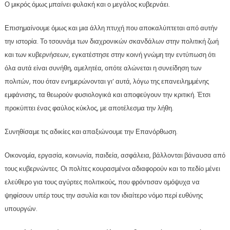
Ο μικρός όμως μπαίνει φυλακή και ο μεγάλος κυβερνάει.
Επισημαίνουμε όμως και μια άλλη πτυχή που αποκαλύπτεται από αυτήν
την ιστορία. Το τσουνάμι των διαχρονικών σκανδάλων στην πολιτική ζωή
και των κυβερνήσεων, εγκατέστησε στην κοινή γνώμη την εντύπωση ότι
όλα αυτά είναι συνήθη, αμελητέα, οπότε αλώνεται η συνείδηση των
πολιτών, που όταν ενημερώνονται γι’ αυτά, λόγω της επανειλημμένης
εμφάνισης, τα θεωρούν φυσιολογικά και αποφεύγουν την κριτική. Έτσι
προκύπτει ένας φαύλος κύκλος, με αποτέλεσμα την λήθη.
Συνηθίσαμε τις αδικίες και απαξιώνουμε την Επανόρθωση.
Οικονομία, εργασία, κοινωνία, παιδεία, ασφάλεια, βάλλονται βάναυσα από
τους κυβερνώντες. Οι πολίτες κουρασμένοι αδιαφορούν και το πεδίο μένει
ελεύθερο για τους αγύρτες πολιτικούς, που φρόντισαν ομόψυχα να
ψηφίσουν υπέρ τους την ασυλία και τον ιδιαίτερο νόμο περί ευθύνης
υπουργών.