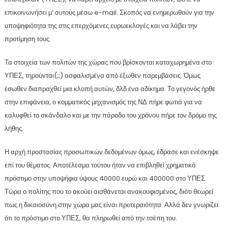
επικοινωνήσει μ’ αυτούς μέσω e-mail. Σκοπός να ενημερωθούν για την
υποψηφιότητα της στις επερχόμενες ευρωεκλογές και να λάβει την
προτίμηση τους.
Τα στοιχεία των πολιτών της χώρας που βρίσκονται καταχωρημένα στο
ΥΠΕΣ, τηρούνται(;;) ασφαλισμένα από έξωθεν παρεμβάσεις. Όμως
έσωθεν διαπραχθεί μια κλοπή αυτών, δλδ ένα αδίκημα. Το γεγονός ήρθε
στην επιφάνεια, ο κομματικός μηχανισμός της ΝΔ πήρε φωτιά για να
καλυφθεί το σκάνδαλο και με την πάροδο του χρόνου πήρε τον δρόμο της
λήθης.
Η αρχή προστασίας προσωπικών δεδομένων όμως, έδρασε και ενέσκηψε
επί του θέματος. Αποτέλεσμα τούτου ήταν να επιβληθεί χρηματικό
πρόστιμο στην υποψήφια ύψους 40000 ευρώ και 400000 στο ΥΠΕΣ.
Τώρα ο πολίτης που το ακούει αισθάνεται ανακουφισμένος, διότι θεωρεί
πως η δικαιοσύνη στην χώρα μας είναι προτεραιότητα. Αλλά δεν γνωρίζει
ότι το πρόστιμο στο ΥΠΕΣ, θα πληρωθεί από την τσέπη του.