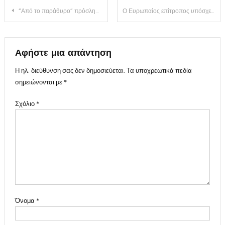
Πλοήγηση
“Από το παράθυρο” πρόσληψη στο 424 στρατιωτικό νοσοκομείο…
Ο Ευρωπαίος επίτροπος υπόσχεται καινοτομίες ενώ η χώρα καταρρέει..
άρθρων
Αφήστε μια απάντηση
Η ηλ. διεύθυνση σας δεν δημοσιεύεται.
Τα υποχρεωτικά πεδία
σημειώνονται με
*
Σχόλιο
*
Όνομα
*