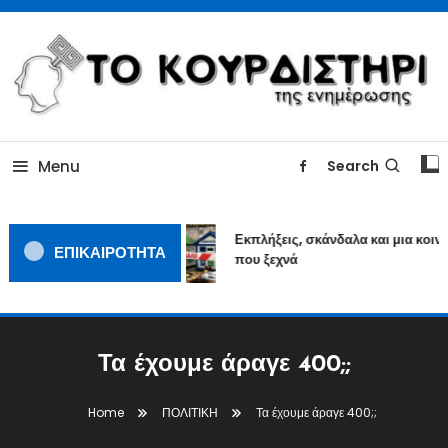
Skip
To
Content
ΓΙΑΤΙ Η ΕΙΔΗΣΗ ΔΕΝ ΚΟΥΡΔΙΖΕΤΑΙ
TOKOURDISTIRI.GR
Menu
Search
Εκπλήξεις, σκάνδαλα και μια κοινω
ΕΠΙΚΑΙΡΟΤΗΤΑ
που ξεχνά
Τα έχουμε άραγε 400;;
Home
ΠΟΛΙΤΙΚΗ
Τα έχουμε άραγε 400;;