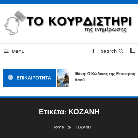
Skip
To
Content
ΓΙΑΤΙ Η ΕΙΔΗΣΗ ΔΕΝ ΚΟΥΡΔΙΖΕΤΑΙ
TOKOURDISTIRI.GR
Menu
Search
Ιθάκη: Ο Κώδικας της Επιστροφής
ΕΠΙΚΑΙΡΟΤΗΤΑ
Λαού
Ετικέτα:
ΚΟΖΑΝΗ
Home
ΚΟΖΑΝΗ