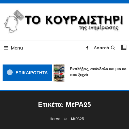
Skip
To
Content
ΓΙΑΤΙ Η ΕΙΔΗΣΗ ΔΕΝ ΚΟΥΡΔΙΖΕΤΑΙ
TOKOURDISTIRI.GR
Menu
Search
Εκπλήξεις, σκάνδαλα και μια κοι
ΕΠΙΚΑΙΡΟΤΗΤΑ
που ξεχνά
Ετικέτα:
ΜέΡΑ25
Home
ΜέΡΑ25