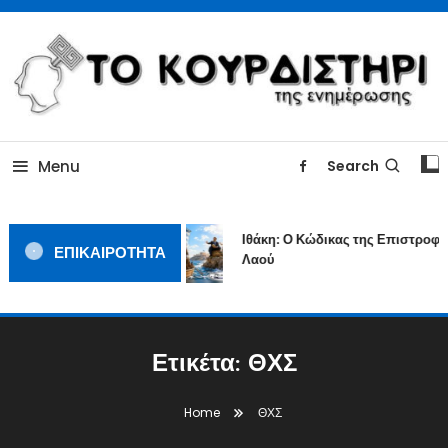
Skip
To
Content
ΓΙΑΤΙ Η ΕΙΔΗΣΗ ΔΕΝ ΚΟΥΡΔΙΖΕΤΑΙ
TOKOURDISTIRI.GR
Menu
Search
Ιθάκη: Ο Κώδικας της Επιστροφής
ΕΠΙΚΑΙΡΟΤΗΤΑ
Λαού
Ετικέτα:
ΘΧΣ
Home
ΘΧΣ