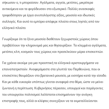
σήκωσαν ο, τι μπορούσαν. Αγάλματα, αγγεία, μετόπες, μικρότερα
αντικείμενα και τα φυγάδευσαν στο εξωτερικό. Πολλές ανασκαφές
τροφοδότησαν με έργα ανυπολόγιστης αξίας, μουσεία και ιδιωτικές
συλλογές. Και αυτό το εμπόριο απέφερε πλούτο στους ληστές από τον
ελληνικό πλούτο.
Γνωρίζουμε ότι τα ξένα μουσεία διαθέτουν ξεχωριστούς χώρους όπου
προβάλλουν την κληρονομιά μας και θησαυρίζουν. Τα κλεμμένα αγάλματα,
μετόπες κλπ, κοσμούν τους χώρους και προσελκύουν μύρια επισκεπτών.
Για χρόνια ακούμε για μια προοπτική τα ελληνικά αριστουργήματα να
επαναπατριστούν. Αναφερόμαστε στα γλυπτά του Παρθενώνα, που οι
επισκέπτες θαυμάζουν στο βρετανικό μουσείο, με εισιτήριο κατά την είσοδο.
Και με κάθε ευκαιρία υπόπτως γίνεται αναφορά στο θέμα, ώστε να μείνει
ζωντανή η περίπτωση. Κυβερνήσεις πέρασαν, υπουργοί και παράγοντες
του υπουργείου πολιτισμού λαλίστατοι επισημαίνουν την ανάγκη
επιστροφής τους, αλλά οι κλέφτες συνεχίζουν να τα εκμεταλλεύονται.