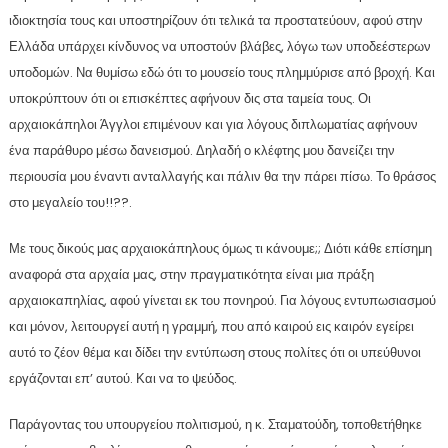
ιδιοκτησία τους και υποστηρίζουν ότι τελικά τα προστατεύουν, αφού στην
Ελλάδα υπάρχει κίνδυνος να υποστούν βλάβες, λόγω των υποδεέστερων
υποδομών. Να θυμίσω εδώ ότι το μουσείο τους πλημμύρισε από βροχή. Και
υποκρύπτουν ότι οι επισκέπτες αφήνουν δις στα ταμεία τους. Οι
αρχαιοκάπηλοι Άγγλοι επιμένουν και για λόγους διπλωματίας αφήνουν
ένα παράθυρο μέσω δανεισμού. Δηλαδή ο κλέφτης μου δανείζει την
περιουσία μου έναντι ανταλλαγής και πάλιν θα την πάρει πίσω. Το θράσος
στο μεγαλείο του!!??.
Με τους δικούς μας αρχαιοκάπηλους όμως τι κάνουμε;; Διότι κάθε επίσημη
αναφορά στα αρχαία μας, στην πραγματικότητα είναι μια πράξη
αρχαιοκαπηλίας, αφού γίνεται εκ του πονηρού. Για λόγους εντυπωσιασμού
και μόνον, λειτουργεί αυτή η γραμμή, που από καιρού εις καιρόν εγείρει
αυτό το ζέον θέμα και δίδει την εντύπωση στους πολίτες ότι οι υπεύθυνοι
εργάζονται επ’ αυτού. Και να το ψεύδος.
Παράγοντας του υπουργείου πολιτισμού, η κ. Σταματούδη, τοποθετήθηκε