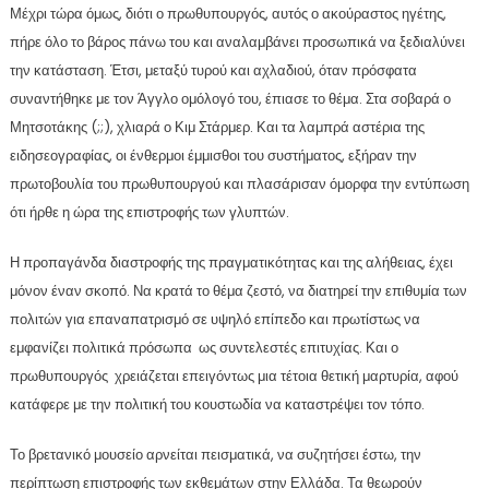
Μέχρι τώρα όμως, διότι ο πρωθυπουργός, αυτός ο ακούραστος ηγέτης,
πήρε όλο το βάρος πάνω του και αναλαμβάνει προσωπικά να ξεδιαλύνει
την κατάσταση. Έτσι, μεταξύ τυρού και αχλαδιού, όταν πρόσφατα
συναντήθηκε με τον Άγγλο ομόλογό του, έπιασε το θέμα. Στα σοβαρά ο
Μητσοτάκης (;;), χλιαρά ο Κιμ Στάρμερ. Και τα λαμπρά αστέρια της
ειδησεογραφίας, οι ένθερμοι έμμισθοι του συστήματος, εξήραν την
πρωτοβουλία του πρωθυπουργού και πλασάρισαν όμορφα την εντύπωση
ότι ήρθε η ώρα της επιστροφής των γλυπτών.
Η προπαγάνδα διαστροφής της πραγματικότητας και της αλήθειας, έχει
μόνον έναν σκοπό. Να κρατά το θέμα ζεστό, να διατηρεί την επιθυμία των
πολιτών για επαναπατρισμό σε υψηλό επίπεδο και πρωτίστως να
εμφανίζει πολιτικά πρόσωπα ως συντελεστές επιτυχίας. Και ο
πρωθυπουργός χρειάζεται επειγόντως μια τέτοια θετική μαρτυρία, αφού
κατάφερε με την πολιτική του κουστωδία να καταστρέψει τον τόπο.
Το βρετανικό μουσείο αρνείται πεισματικά, να συζητήσει έστω, την
περίπτωση επιστροφής των εκθεμάτων στην Ελλάδα. Τα θεωρούν