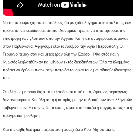
Να το πάρουμε χαμπάρι επιτέλους, ότι με χαΐδολογήματα και σάλτσες, δεν
πρόκειται να κερδίσουμε τίποτα. Δυναμικά πρέπει να απαιτήσουμε την
επιστροφή των γλυπτών από την Αγγλία. Και γιατί αναφερόμαστε μόνον
στον Παρθενώνα; Αφήνουμε έξω το Λούβρο, την Αγία Πετρούπολη. Οι
Γερμανοί τεμάχισαν και μετέφεραν όλη την Έφεσο. Η Φαιστός και η
Κνωσός λεηλατήθηκαν και μένουν εκτός διεκδικήσεων. Όλα τα κλεμμένα
πρέπει να έρθουν πίσω, στην πατρίδα τους και τους μοναδικούς ιδιοκτήτες
τους.
Οι κλέφτες μετρούν δις από τα έσοδα και αυτή η παράμετρος περιέργως
δεν αναφέρεται. Και όλη αυτή η ιστορία, με την πολιτική των ανθελληνικών
κυβερνήσεων, θα συνεχίζεται εσαεί, αφού απουσιάζει η πυγμή, όπως και η
πραγματική βούληση.
Και την αήθη θεατρική παράσταση συνεχίζει ο Κυρ. Μητσοτάκης.