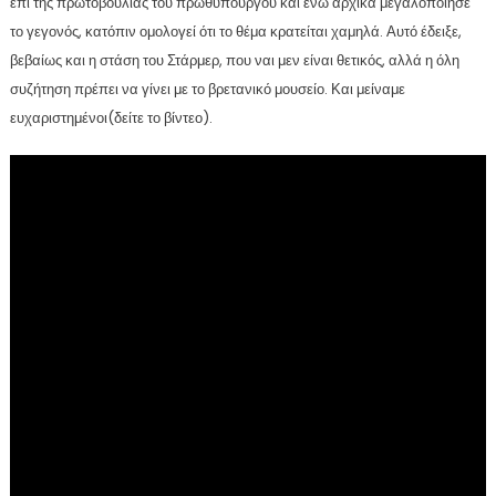
επί της πρωτοβουλίας του πρωθυπουργού και ενώ αρχικά μεγαλοποίησε
το γεγονός, κατόπιν ομολογεί ότι το θέμα κρατείται χαμηλά. Αυτό έδειξε,
βεβαίως και η στάση του Στάρμερ, που ναι μεν είναι θετικός, αλλά η όλη
συζήτηση πρέπει να γίνει με το βρετανικό μουσείο. Και μείναμε
ευχαριστημένοι(δείτε το βίντεο).