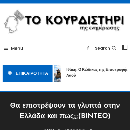
Skip
To
Content
ΓΙΑΤΙ Η ΕΙΔΗΣΗ ΔΕΝ ΚΟΥΡΔΙΖΕΤΑΙ
TOKOURDISTIRI.GR
Menu
Search
Ιθάκη: Ο Κώδικας της Επιστροφής ε
ΕΠΙΚΑΙΡΟΤΗΤΑ
Λαού
Θα επιστρέψουν τα γλυπτά στην
Ελλάδα και πως;;;(BINTEO)