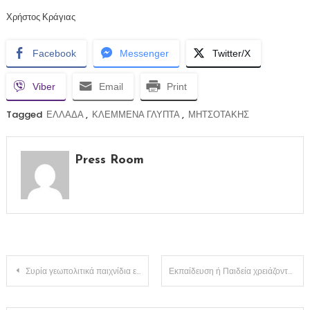
Χρήστος Κράγιας
Facebook
Messenger
Twitter/X
Viber
Email
Print
Tagged
ΕΛΛΑΔΑ
,
ΚΛΕΜΜΕΝΑ ΓΛΥΠΤΑ
,
ΜΗΤΣΟΤΑΚΗΣ
Press Room
Πλοήγηση
Συρία γεωπολιτικά παιχνίδια εις βάρος των λαών(ΒΊΝΤΕΟ)
Εκπαίδευση ή Παιδεία χρειάζονται τα παιδιά μας κύριε υπουργέ;;
άρθρων