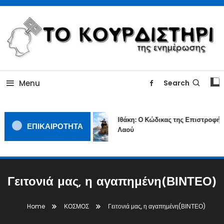
Skip
To
Content
ΓΙΑΤΙ Η ΕΙΔΗΣΗ ΔΕΝ ΚΟΥΡΔΙΖΕΤΑΙ
TOKOURDISTIRI.GR
Menu
Search
Ιθάκη: Ο Κώδικας της Επιστροφής 
ΕΠΙΚΑΙΡΟΤΗΤΑ
Λαού
Γειτονιά μας, η αγαπημένη(ΒΙΝΤΕΟ)
Home
ΚΟΣΜΟΣ
Γειτονιά μας, η αγαπημένη(ΒΙΝΤΕΟ)