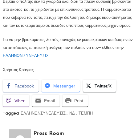
Βέβαια ο πολίτης δεν τα γνωρίζει όλα, διότι τα πλέον ουσιώδη βρίσκονται
στο σκότος και τα χειρίζονται με επικίνδυνους τρόπους. Η κομματοκρατία
που κυβερνά τον τόπο, πέτυχε την διάλυση του δημοκρατικού αισθήματος
και τον κατακερματισμό σε δεκάδες υπόπτους κομματικούς μηχανισμούς.
Για να μην βρισκόμαστε, λοιπόν, συνεχώς εν μέσω κρίσεων και δυσμενών
καταστάσεων, επιτακτική ανάγκη των πολιτών να συν- έλθουν στην
ΕΛΛΗΝΩΝ ΣΥΝΕΛΕΥΣΙΣ
.
Χρήστος Κράγιας
Facebook
Messenger
Twitter/X
Viber
Email
Print
Tagged
ΕΛΛΗΝΩΝΣΥΝΕΛΕΥΣΙΣ
,
ΝΔ
,
ΤΕΜΠΗ
Press Room