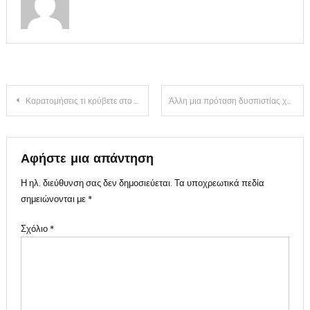
Πλοήγηση
Καρατομήσεις τι κρύβετε στο παρασκήνιο των παραιτήσεων;
Άλλη μια πρόταση δυσπιστίας χωρίς κανένα αποτέλεσμα “τι είχες Γιάννη τι είχα πάντα”
άρθρων
Αφήστε μια απάντηση
Η ηλ. διεύθυνση σας δεν δημοσιεύεται.
Τα υποχρεωτικά πεδία
σημειώνονται με
*
Σχόλιο
*