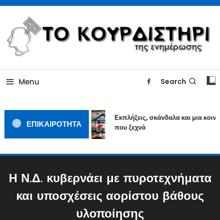
Skip
To
Content
ΓΙΑΤΙ Η ΕΙΔΗΣΗ ΔΕΝ ΚΟΥΡΔΙΖΕΤΑΙ
TOKOURDISTIRI.GR
Menu
Search
Εκπλήξεις, σκάνδαλα και μια κοινων
ΕΠΙΚΑΙΡΟΤΗΤΑ
που ξεχνά
Η Ν.Δ. κυβερνάει με πυροτεχνήματα
και υποσχέσεις αορίστου βάθους
υλοποίησης