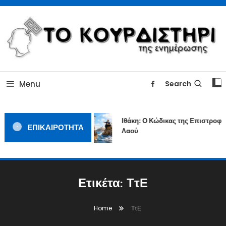
Skip
To
Content
ΓΙΑΤΙ Η ΕΙΔΗΣΗ ΔΕΝ ΚΟΥΡΔΙΖΕΤΑΙ
TOKOURDISTIRI.GR
Menu
Search
Ιθάκη: Ο Κώδικας της Επιστροφής
ΕΠΙΚΑΙΡΟΤΗΤΑ
Λαού
Ετικέτα:
ΤτΕ
Home
ΤτΕ