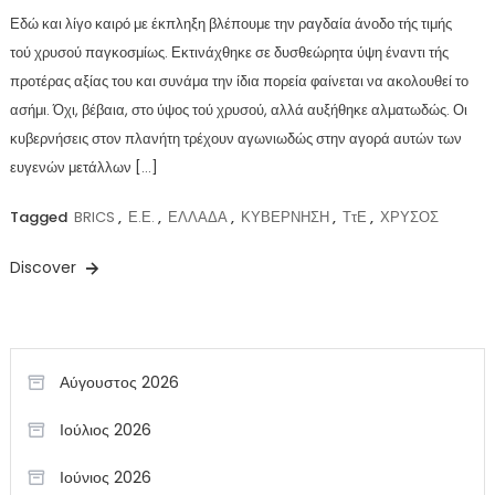
Εδώ και λίγο καιρό με έκπληξη βλέπουμε την ραγδαία άνοδο τής τιμής
τού χρυσού παγκοσμίως. Εκτινάχθηκε σε δυσθεώρητα ύψη έναντι τής
προτέρας αξίας του και συνάμα την ίδια πορεία φαίνεται να ακολουθεί το
ασήμι. Όχι, βέβαια, στο ύψος τού χρυσού, αλλά αυξήθηκε αλματωδώς. Οι
κυβερνήσεις στον πλανήτη τρέχουν αγωνιωδώς στην αγορά αυτών των
ευγενών μετάλλων […]
Tagged
BRICS
,
Ε.Ε.
,
ΕΛΛΑΔΑ
,
ΚΥΒΕΡΝΗΣΗ
,
ΤτΕ
,
ΧΡΥΣΟΣ
Discover
Αύγουστος 2026
Ιούλιος 2026
Ιούνιος 2026