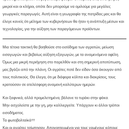
μικροί και οι κλήροι, οπότε δεν μπορούμε να ομιλούμε για μεγάλες
γεωργικές παραγωγές. Αυτή είναι η γεωγραφία της πατρίδας μας και θα
έλεγε κανείς ότι μέλημα των κυβερνήσεων θα ήταν η ανάπτυξη μέσων και
τεχνολογίας, για την αύξηση των παραγόμενων προϊόντων.
Μια τέτοια τακτική θα βοηθούσε στο εισόδημα των αγροτών, μείωση
εισαγωγών και βεβαίως αύξηση εξαγωγών, με τα αναμενόμενα οφέλη.
Όμως μια μικρή περιήγηση στο παρελθόν και στη σημερινή αποτύπωση,
μας βγάζει από την πλάνη. Οι αγρότες ποτέ δεν είδαν όσα άκουγαν από
τους πολιτικούς. Θα έλεγα, ότι με διάφορα κόλπα και διακρίσεις, τους
κρατούσαν σε ατελέσφορη αναμονή καλύτερων ημερών.
Και ξαφνικά, αλλά προμελετημένα, βάλανε το τυράκι στην φάκα.
Μην ασχολείστε με την γη, μην καλλιεργείτε. Υπάρχουν κι άλλοι τρόποι
εισοδήματος.
Τα φωτοβολταϊκά!!!
Και οι αγρότες τσίμπησαν. Απογοητευμένοι για τους χαμένους κόπους