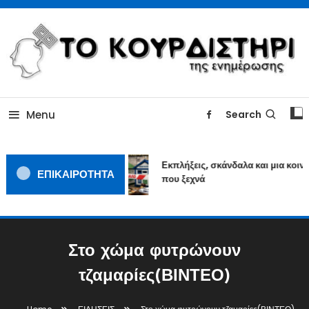
Skip
To
Content
ΓΙΑΤΙ Η ΕΙΔΗΣΗ ΔΕΝ ΚΟΥΡΔΙΖΕΤΑΙ
TOKOURDISTIRI.GR
Menu
Search
Εκπλήξεις, σκάνδαλα και μια κοινω
ΕΠΙΚΑΙΡΟΤΗΤΑ
που ξεχνά
Στο χώμα φυτρώνουν
τζαμαρίες(ΒΙΝΤΕΟ)