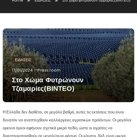
Home
ΕΙΔΗΣΕΙΣ
Στο χώμα φυτρώνουν τζαμαρίες(ΒΙΝΤΕΟ)
ΕΙΔΗΣΕΙΣ
17/01/2024
Press room
Στο Χώμα Φυτρώνουν
Τζαμαρίες(ΒΙΝΤΕΟ)
Η Ελλάδα δεν διαθέτει, σε μεγάλο βαθμό, αυτές τις εκτάσεις που είναι
δυνατόν να αναπτυχθούν καλλιέργειες αγροτικών προϊόντων. Οι μεγάλοι
ορεινοί όγκοι αφήνουν σχετικά μικρό πεδίο, ώστε οι αγρότες να
δραστηριοποιηθούν σε μεγαλύτερο φάσμα. Οι κάμποι, δλδ, είναι μικροί,