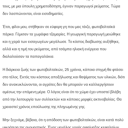
τους, με μια ύπουλη χρηματοδότηση, έγιναν παραγωγοί ρεύματος. Τώρα
δεν λασπώνονται, είναι εισοδηματίες.
Έτσι, φίλοι μου, στήθηκαν σε εύφορη γη που μας τάιζε, φωτοβολταϊκά
πάρκα. Γέμισαν τα χωράφια τζαμαρίες. Η γεωργική παραγωγή μειώθηκε
και η χαρά των εισαγωγέων μεγάλωσε. Το κόστος διαβίωσης αυξήθηκε,
αλλά και η τιμή του ρεύματος, από τσάμπα ηλιακή ενέργεια που
διαλαλούσαν τα παπαγαλάκια.
Η διάρκεια ζωής των φωτοβολταϊκών, 25 χρόνια, κάποια στιγμή θα φτάσει
στο τέλος. Εκτός του κόστους αποξήλωσης και θαψίματος των υλικών, διότι
δεν ανακυκλώνονται, οι αγρότες δεν θα μπορούν να καλλιεργήσουν
αμέσως την επόμενη μέρα. Ο λόγος είναι ότι το χώμα έχει υποστεί βλάβη
από την λειτουργία των συλλεκτών και κάποιες μορφές ακτινοβολίας. Θα
χρειαστεί χρόνος επούλωσης της πληγωμένης γης.
Μην ξεχνάμε, βέβαια, ότι η απόδοση των φωτοβολταϊκών, είναι κατά πολύ
μικρότερη της ονομαστικής. Ένας μεγάλος χορός αφαίμαξης κεφαλαίων