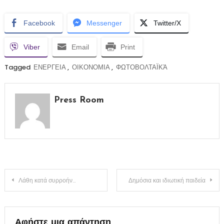
Facebook
Messenger
Twitter/X
Viber
Email
Print
Tagged
ΕΝΕΡΓΕΙΑ
,
ΟΙΚΟΝΟΜΙΑ
,
ΦΩΤΟΒΟΛΤΑΪΚΆ
Press Room
Πλοήγηση
Λάθη κατά συρροήν…
Δημόσια και ιδιωτική παιδεία
άρθρων
Αφήστε μια απάντηση