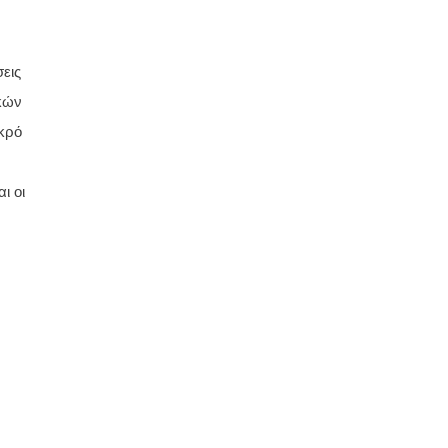
σεις
ικών
ικρό
ι οι