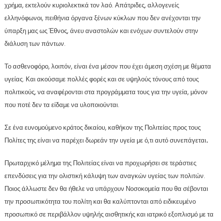
χρήμα, εκτελούν κυριολεκτικά τον λαό. Απάτριδες, αλλογενείς
ελληνόφωνοι, πειθήνια όργανα ξένων κύκλων που δεν ανέχονται την
ύπαρξη μας ως Έθνος, άνευ αναστολών και ενόχων συντελούν στην
διάλυση των πάντων.
Το ασθενοφόρο, λοιπόν, είναι ένα μέσον που έχει άμεση σχέση με θέματα
υγείας. Και ακούσαμε πολλές φορές και σε υψηλούς τόνους από τους
πολιτικούς, να αναφέρονται στα προγράμματα τους για την υγεία, μόνον
που ποτέ δεν τα είδαμε να υλοποιούνται.
Σε ένα ευνομούμενο κράτος δικαίου, καθήκον της Πολιτείας προς τους
Πολίτες της είναι να παρέχει δωρεάν την υγεία με ό,τι αυτό συνεπάγεται
.
Πρωταρχικό μέλημα της Πολιτείας είναι να προχωρήσει σε τεράστιες
επενδύσεις για την ολιστική κάλυψη των αναγκών υγείας των πολιτών.
Ποιος άλλωστε δεν θα ήθελε να υπάρχουν Νοσοκομεία που θα σέβονται
την προσωπικότητα του πολίτη και θα καλύπτονται από ειδικευμένο
προσωπικό σε περιβάλλον υψηλής αισθητικής και ιατρικό εξοπλισμό με τα