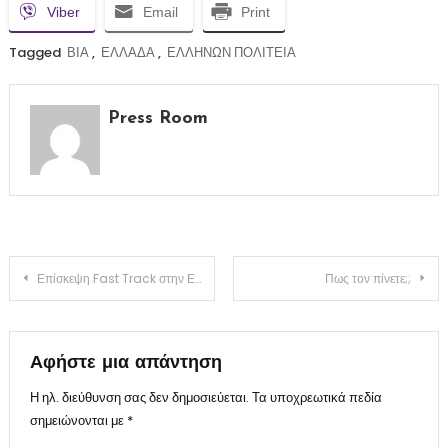
Viber
Email
Print
Tagged
ΒΙΑ
,
ΕΛΛΑΔΑ
,
ΕΛΛΗΝΩΝ ΠΟΛΙΤΕΙΑ
Press Room
Πλοήγηση
Επίσκεψη Fast Track στην Ελλάδα ο ΥΠΕΞ της Αμερικής
Πως τον πίνετε;;
άρθρων
Αφήστε μια απάντηση
Η ηλ. διεύθυνση σας δεν δημοσιεύεται.
Τα υποχρεωτικά πεδία
σημειώνονται με
*