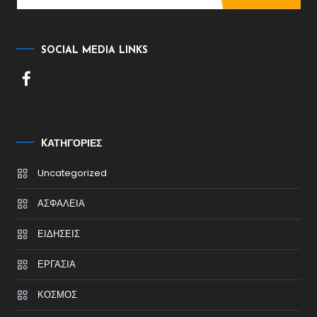
SOCIAL MEDIA LINKS
KΑΤΗΓΟΡΊΕΣ
Uncategorized
ΑΣΦΑΛΕΙΑ
ΕΙΔΗΣΕΙΣ
ΕΡΓΑΣΙΑ
ΚΟΣΜΟΣ