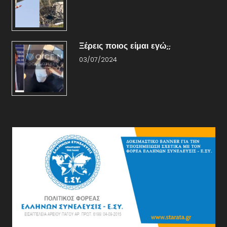
Ξέρεις ποιος είμαι εγώ;;
03/07/2024