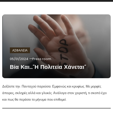
ΑΣΦΑΛΕΙΑ
05/01/2024
Press room
Βία Και…“η Πολιτεία Χάνεται”
Δοξάστε την. Πανταχού παρούσα. Εμφανώς και κρυφίως. Με μορφές
άπειρες, σκληρές αλλά και γλυκές. Ανάλογα στον χειριστή, τι σκοπό έχει
και πως θα περάσει το μήνυμα που επιθυμεί.