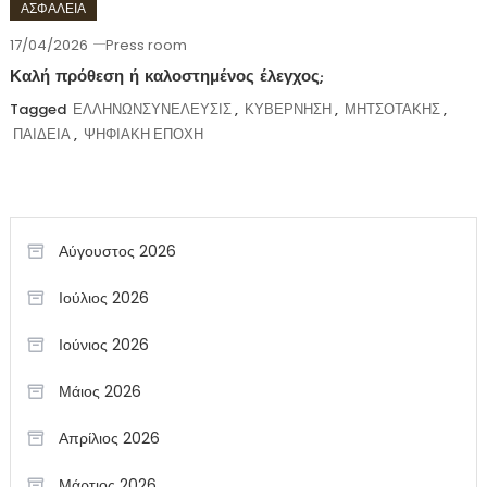
ΑΣΦΑΛΕΙΑ
17/04/2026
Press room
Καλή πρόθεση ή καλοστημένος έλεγχος;
Tagged
ΕΛΛΗΝΩΝΣΥΝΕΛΕΥΣΙΣ
,
ΚΥΒΕΡΝΗΣΗ
,
ΜΗΤΣΟΤΑΚΗΣ
,
ΠΑΙΔΕΙΑ
,
ΨΗΦΙΑΚΗ ΕΠΟΧΗ
Αύγουστος 2026
Ιούλιος 2026
Ιούνιος 2026
Μάιος 2026
Απρίλιος 2026
Μάρτιος 2026