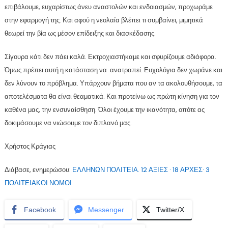
επιβάλουμε, ευχαρίστως άνευ αναστολών και ενδοιασμών, προχωράμε
στην εφαρμογή της. Και αφού η νεολαία βλέπει τι συμβαίνει, μιμητικά
θεωρεί την βία ως μέσον επίδειξης και διασκέδασης.
Σίγουρα κάτι δεν πάει καλά. Εκτροχιαστήκαμε και σφυρίζουμε αδιάφορα.
Όμως πρέπει αυτή η κατάσταση να ανατραπεί. Ευχολόγια δεν χωράνε και
δεν λύνουν το πρόβλημα. Υπάρχουν βήματα που αν τα ακολουθήσουμε, τα
αποτελέσματα θα είναι θεαματικά. Και προτείνω ως πρώτη κίνηση για τον
καθένα μας, την ενσυναίσθηση. Όλοι έχουμε την ικανότητα, οπότε ας
δοκιμάσουμε να νιώσουμε τον διπλανό μας.
Χρήστος Κράγιας
Διάβασε, ενημερώσου:
ΕΛΛΗΝΩΝ ΠΟΛΙΤΕΙΑ. 12 ΑΞΙΕΣ · 18 ΑΡΧΕΣ· 3
ΠΟΛΙΤΕΙΑΚΟΙ ΝΟΜΟΙ
Facebook
Messenger
Twitter/X