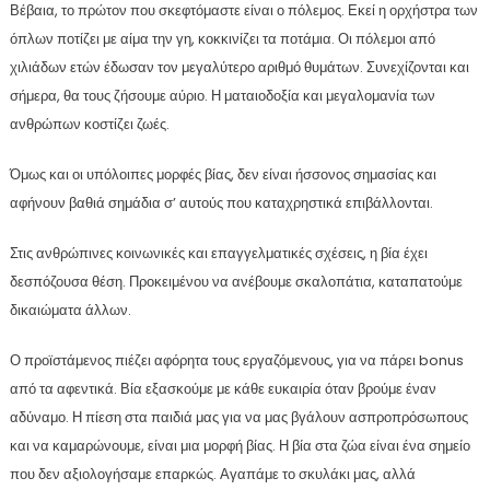
Βέβαια, το πρώτον που σκεφτόμαστε είναι ο πόλεμος. Εκεί η ορχήστρα των
όπλων ποτίζει με αίμα την γη, κοκκινίζει τα ποτάμια. Οι πόλεμοι από
χιλιάδων ετών έδωσαν τον μεγαλύτερο αριθμό θυμάτων. Συνεχίζονται και
σήμερα, θα τους ζήσουμε αύριο. Η ματαιοδοξία και μεγαλομανία των
ανθρώπων κοστίζει ζωές.
Όμως και οι υπόλοιπες μορφές βίας, δεν είναι ήσσονος σημασίας και
αφήνουν βαθιά σημάδια σ’ αυτούς που καταχρηστικά επιβάλλονται.
Στις ανθρώπινες κοινωνικές και επαγγελματικές σχέσεις, η βία έχει
δεσπόζουσα θέση. Προκειμένου να ανέβουμε σκαλοπάτια, καταπατούμε
δικαιώματα άλλων.
Ο προϊστάμενος πιέζει αφόρητα τους εργαζόμενους, για να πάρει bonus
από τα αφεντικά. Βία εξασκούμε με κάθε ευκαιρία όταν βρούμε έναν
αδύναμο. Η πίεση στα παιδιά μας για να μας βγάλουν ασπροπρόσωπους
και να καμαρώνουμε, είναι μια μορφή βίας. Η βία στα ζώα είναι ένα σημείο
που δεν αξιολογήσαμε επαρκώς. Αγαπάμε το σκυλάκι μας, αλλά