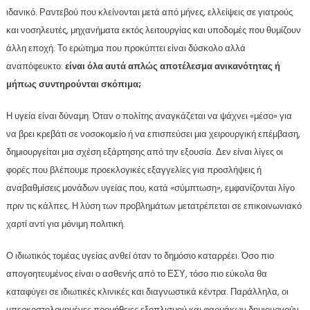
ιδανικό. Ραντεβού που κλείνονται μετά από μήνες, ελλείψεις σε γιατρούς
και νοσηλευτές, μηχανήματα εκτός λειτουργίας και υποδομές που θυμίζουν
άλλη εποχή. Το ερώτημα που προκύπτει είναι δύσκολο αλλά
αναπόφευκτο:
είναι όλα αυτά απλώς αποτέλεσμα ανικανότητας ή
μήπως συντηρούνται σκόπιμα;
Η υγεία είναι δύναμη. Όταν ο πολίτης αναγκάζεται να ψάχνει «μέσο» για
να βρει κρεβάτι σε νοσοκομείο ή να επισπεύσει μια χειρουργική επέμβαση,
δημιουργείται μια σχέση εξάρτησης από την εξουσία. Δεν είναι λίγες οι
φορές που βλέπουμε προεκλογικές εξαγγελίες για προσλήψεις ή
αναβαθμίσεις μονάδων υγείας που, κατά «σύμπτωση», εμφανίζονται λίγο
πριν τις κάλπες. Η λύση των προβλημάτων μετατρέπεται σε επικοινωνιακό
χαρτί αντί για μόνιμη πολιτική.
Ο ιδιωτικός τομέας υγείας ανθεί όταν το δημόσιο καταρρέει. Όσο πιο
απογοητευμένος είναι ο ασθενής από το ΕΣΥ, τόσο πιο εύκολα θα
καταφύγει σε ιδιωτικές κλινικές και διαγνωστικά κέντρα. Παράλληλα, οι
υπερκοστολογημένες προμήθειες εξοπλισμού και φαρμάκων δημιουργούν