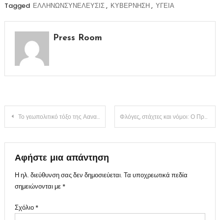
Tagged
ΕΛΛΗΝΩΝΣΥΝΕΛΕΥΣΙΣ
,
ΚΥΒΕΡΝΗΣΗ
,
ΥΓΕΙΑ
Press Room
Πλοήγηση
Το γεωπολιτικό τόξο της Αανατολικής Μεσογείου και η ελληνική αδράνεια
Φλόγες, στάχτες και νόμοι: Ο Πρωθυπουργός στον ρόλο του θεατή
άρθρων
Αφήστε μια απάντηση
Η ηλ. διεύθυνση σας δεν δημοσιεύεται.
Τα υποχρεωτικά πεδία
σημειώνονται με
*
Σχόλιο
*