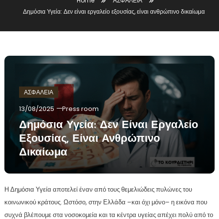
Home
ΑΣΦΑΛΕΙΑ
Δημόσια Υγεία: Δεν είναι εργαλείο εξουσίας, είναι ανθρώπινο δικαίωμα
ΑΣΦΑΛΕΙΑ
13/08/2025
Press room
Δημόσια Υγεία: Δεν Είναι Εργαλείο
Εξουσίας, Είναι Ανθρώπινο
Δικαίωμα
Η Δημόσια Υγεία αποτελεί έναν από τους θεμελιώδεις πυλώνες του
κοινωνικού κράτους. Ωστόσο, στην Ελλάδα –και όχι μόνο– η εικόνα που
συχνά βλέπουμε στα νοσοκομεία και τα κέντρα υγείας απέχει πολύ από το