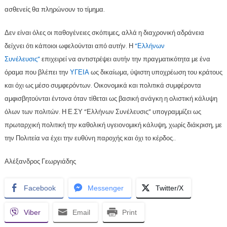
ασθενείς θα πληρώνουν το τίμημα.
Δεν είναι όλες οι παθογένειες σκόπιμες, αλλά η διαχρονική αδράνεια
δείχνει ότι κάποιοι ωφελούνται από αυτήν. Η
“Ελλήνων
Συνέλευσις”
επιχειρεί να αντιστρέψει αυτήν την πραγματικότητα με ένα
όραμα που βλέπει την
ΥΓΕΙΑ
ως δικαίωμα, ύψιστη υποχρέωση του κράτους
και όχι ως μέσο συμφερόντων. Οικονομικά και πολιτικά συμφέροντα
αμφισβητούνται έντονα όταν τίθεται ως βασική ανάγκη η ολιστική κάλυψη
όλων των πολιτών. Η Ε.ΣΥ “Ελλήνων Συνέλευσις” υπογραμμίζει ως
πρωταρχική πολιτική την καθολική υγειονομική κάλυψη, χωρίς διάκριση, με
την Πολιτεία να έχει την ευθύνη παροχής και όχι το κέρδος..
Αλέξανδρος Γεωργιάδης
Facebook
Messenger
Twitter/X
Viber
Email
Print